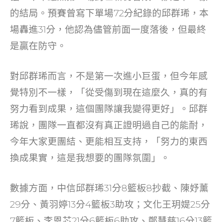
的結局。預賽曾寫下單場72分紀錄的邱群琋，本
場轟進31分，他認為儘管前面一度落後，但最終
是贏在防守。
對邱群琋而言，不是第一次進小巨蛋，但今年感
覺特別不一樣，「從受傷到現在這麼久，真的有
努力看到成果，這個團隊讓我變得更好」。邱群
琋說，團隊一直都沒有真正證明過自己的能耐，
今年大家更團結、更能相互支持，「努力的東西
換成果實，這是我想要的團隊氛圍」。
數據方面，中信邱群琋31分8籃板8抄截、陳妤薰
29分、黃羽婷13分4籃板3助攻；文化王玥媞25分
7籃板、李恩芯21分6籃板6助攻、鄭慧慈16分13籃