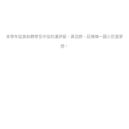
本學年從美和轉學至中信的潘伊宸、黃羽婷、莊陳琳一圓小巨蛋夢
想。