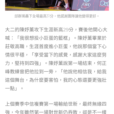
邱群琋轟下全場最高31分，他感謝團隊讓他變得更好。
大二的陳妤薰攻下生涯新高29分，賽後他開心大
喊：「我很想投小巨蛋的籃框」。陳妤薰畢業於
莊敬高職，生涯首度進小巨蛋，他說那個當下心
情很平穩，「享受當下的感覺，感謝大家這麼努
力，堅持到四強」。陳妤薰說第一場結束，何正
峰教練曾把他拉到一旁，「他說他相信我，給我
這個舞台，為什麼要害怕，我的心態還要更強壯
一點」。
上個賽季中信複賽第一場輸給世新，最終無緣四
強，今年雖然第一場對世新仍吞敗，卻是不一樣