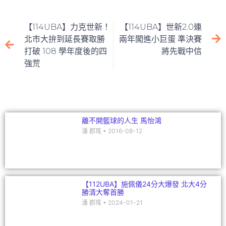
e
c
itt
ai
C
k
e
er
l
h
e
【114UBA】力克世新！
【114UBA】世新2.0連
b
at
dI
北市大拚到延長賽取勝
兩年闖進小巨蛋 準決賽
打破 108 學年度後的四
將先戰中信
o
n
強荒
o
k
離不開籃球的人生 馬怡鴻
潘 郡瑤
2016-08-12
【112UBA】施佩儀24分大爆發 北大4分
勝清大奪首勝
潘 郡瑤
2024-01-21