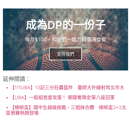
成為DP的一份子
每月$100，和我們一起力挺臺灣女籃
支持我們
延伸閱讀：
【111UBA】13記三分狂轟猛炸 臺師大外線射垮北市大
【UBA】一般組首度攻蛋！ 朝陽奪隊史第八座冠軍
【總統盃】國中生越級挑戰、三姐妹合體 總統盃3×3北
區預賽熱鬧登場