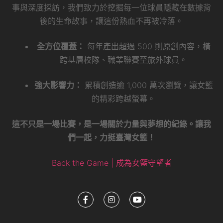
事與深度採訪，我們致力於挖掘每一位球員隱藏在數據背
後的生命故事，讓這份熱血不再被冷落。
全方位覆蓋：
每年產出超過 500 則原創內容，橫
跨基層校隊、職業聯賽至旅外球員。
強大影響力：
累積創造逾 1,000 萬次瀏覽，讓女籃
的精彩跨越螢幕。
這不只是一場比賽，是一場關於力量與夢想的紀錄。讓我
們一起，力挺臺灣女籃！
Back the Game | 成為女籃守望者