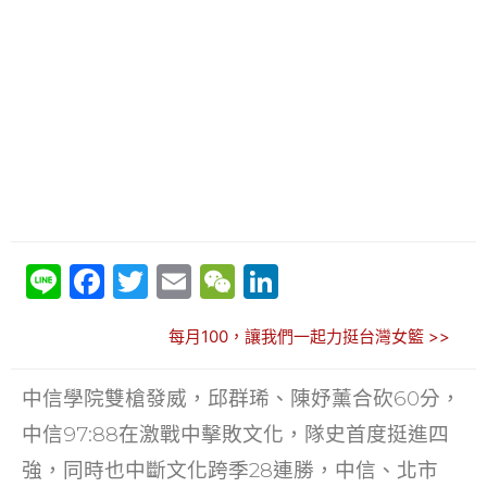
Li
F
T
E
W
Li
n
a
w
m
e
n
每月100，讓我們一起力挺台灣女籃 >>
e
c
itt
ai
C
k
e
er
l
h
e
中信學院雙槍發威，邱群琋、陳妤薰合砍60分，
b
at
dI
中信97:88在激戰中擊敗文化，隊史首度挺進四
o
n
強，同時也中斷文化跨季28連勝，中信、北市