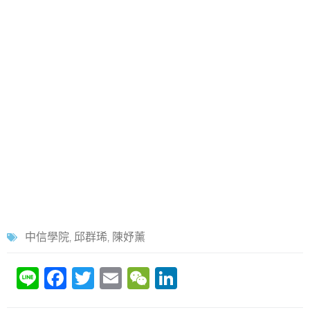
中信學院
,
邱群琋
,
陳妤薰
Li
F
T
E
W
Li
n
a
w
m
e
n