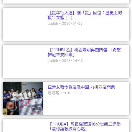
【鼠年行大運】細「鼠」回憶：歷史上的
鼠年女籃 (上)
Judith
2020-01-25
【111HBL乙】桃園陽明再闖四強 「希望
把冠軍要回來」
Judith
2023-04-12
亞青女籃今戰強敵中國 力拼四強門票
潘 郡瑤
2018-11-01
【111UBA】隊長楊淑琄16分世新二連勝
「贏球讓教練開心點」