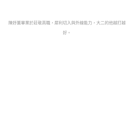
陳妤薰畢業於莊敬高職，犀利切入與外線能力，大二的他越打越
好。