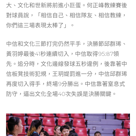
o
大、文化和世新將前進小巨蛋。何正峰教練賽後
k
對球員說，「相信自己、相信隊友、相信教練，
你們這三場表現太棒了」。
中信和文化三節打完仍然平手，決勝節邱群琋、
黃羽婷最後41秒連續切入，中信取得95:87領
先。追分時，文化邊線發球五秒違例，後靠著中
信板凳技術犯規，王玥媞罰進一分，中信邱群琋
再度切入得手，終場9分勝出。中信靠著窒息式
防守，逼出文化全場40次失誤是決勝關鍵。