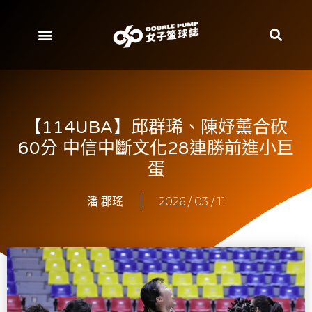
【114UBA】邱群琋、陳妤薰合砍
60分 中信中斷文化28連勝前進小巨
蛋
潘 郡瑤
2026 / 03 / 11