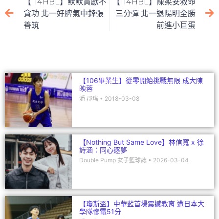
【114HBL】默默貢獻不
【114HBL】陳柔安救命
b
at
dI
貪功 北一好脾氣中鋒張
三分彈 北一退陽明全勝
善筑
前進小巨蛋
o
n
o
k
【106畢業生】從零開始挑戰無限 成大陳
映蓉
潘 郡瑤
2018-03-08
【Nothing But Same Love】林信寬 x 徐
詩涵：同心逐夢
Double Pump 女子籃球誌
2026-03-04
【瓊斯盃】中華藍首場震撼教育 遭日本大
學隊慘電51分