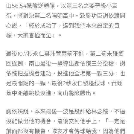
o
山56:54驚險逆轉勝，以第三名之姿晉級小巨
k
蛋，將對決第二名陽明高中。致勝功臣謝依臻開
心說，「終於成功了，達到我們本來設定的目
標，大家喜極而泣」。
最後10.7秒永仁吳沛萱兩罰不進，第二罰未碰籃
圈違例，南山最後一擊導出謝依臻三分空檔，謝
依臻把握機會建功，投進他全場第一顆三分，也
是最關鍵的一顆。最後2秒永仁發邊線球，黃翊
蓁中距離跳投沒進，南山驚險勝出。
謝依臻說，本來最後一波是設計給林念臻，不過
沒能做出他的機會，最後交到他手上，「一定是
前面都沒有機會，隊友才會傳球給我，因為他們