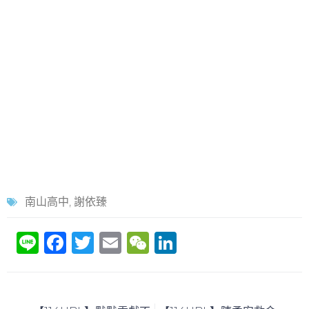
南山高中
,
謝依臻
Li
F
T
E
W
Li
n
a
w
m
e
n
e
c
itt
ai
C
k
e
er
l
h
e