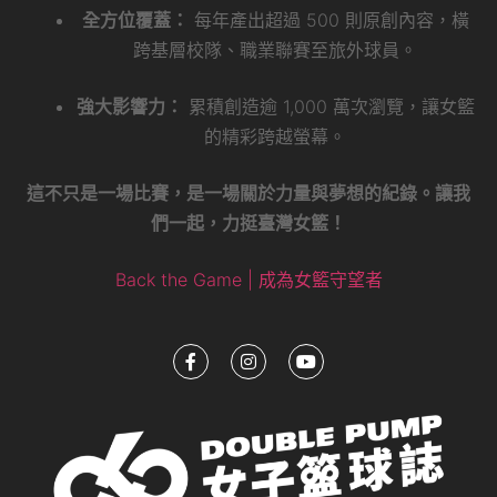
全方位覆蓋：
每年產出超過 500 則原創內容，橫
跨基層校隊、職業聯賽至旅外球員。
強大影響力：
累積創造逾 1,000 萬次瀏覽，讓女籃
的精彩跨越螢幕。
這不只是一場比賽，是一場關於力量與夢想的紀錄。讓我
們一起，力挺臺灣女籃！
Back the Game | 成為女籃守望者