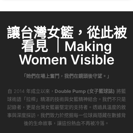
讓台灣女籃，從此被
看見 ｜Making
Women Visible
「她們在場上奮鬥，我們在鏡頭後守望。」
自 2014 年成立以來，
Double Pump (女子籃球誌)
將籃
球術語「拉桿」精湛的技術與女籃精神結合。我們不只是
記錄者，更是台灣女籃最堅定的支持者。透過具溫度的敘
事與深度採訪，我們致力於挖掘每一位球員隱藏在數據背
後的生命故事，讓這份熱血不再被冷落。