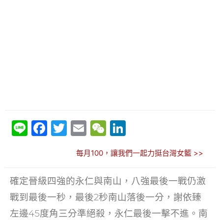
Li
F
T
E
W
Li
n
a
w
m
e
n
每月100，讓我們一起力挺台灣女籃 >>
e
c
itt
ai
C
k
e
er
l
h
e
確定晉級四強的永仁與南山，八強最後一戰仍激
b
at
dI
戰到最後一秒，最後2秒南山落後一分，謝依臻
o
n
左邊45度角三分準絕殺，永仁最後一擊不進。南