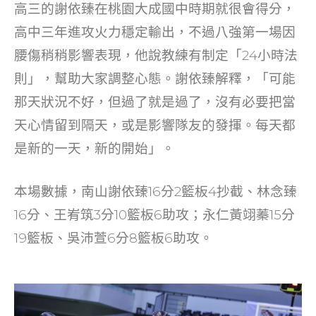
高三的謝依臻在桃園大成國中時期就很會得分，
高中三年進攻火力穩定輸出，不過八強第一場因
腰傷稍稍影響表現，他說教練有制定「24小時法
則」，幫助大家調整心態。謝依臻解釋，「可能
那天狀況不好，但過了就是過了，沒有必要把當
天心情留到隔天，或是影響隊友的發揮。每天都
是新的一天，新的開始」。
本場數據，南山謝依臻16分2籃板4抄截、林念臻
16分、王峟筑3分10籃板6助攻；永仁黃翊蓁15分
19籃板、吳沛萱6分8籃板6助攻。