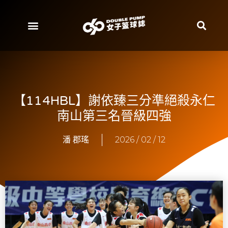
【114HBL】謝依臻三分準絕殺永仁
南山第三名晉級四強
潘 郡瑤
2026 / 02 / 12