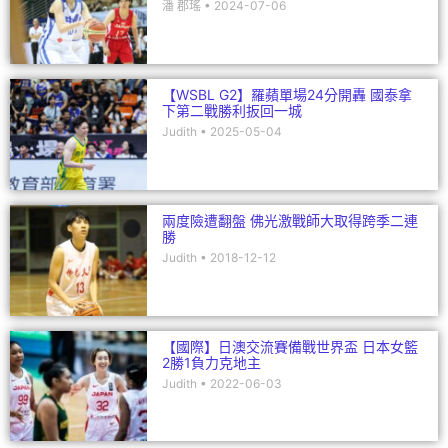
潘 郡瑤
2024-07-06
【WSBL G2】羅蘋單場24分開轟 國泰拿
下第二戰勝利扳回一城
Judith
2025-05-04
兩度險遭翻盤 佛光激戰師大取得跨季二連
勝
Judith
2018-12-12
【國際】日澳交流賽備戰世界盃 日本女籃
2勝1負力克地主
Judith
2022-06-03