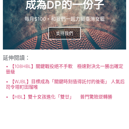
成為DP的一份子
每月$100，和我們一起力挺臺灣女籃
支持我們
延伸閱讀：
【108HBL】關鍵戰役絕不手軟 極速對決北一勝出確定
晉級
【WJBL】目標成為「關鍵時刻值得託付的後衛」 人氣后
司令塔町田瑠唯
【HBL】雙十女孩進化「雙廿」 普門驚險逆轉勝