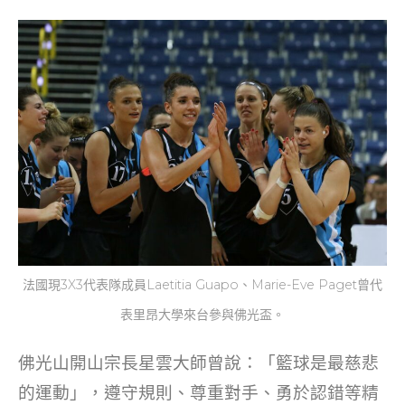
法國現3X3代表隊成員Laetitia Guapo、Marie-Eve Paget曾代
表里昂大學來台參與佛光盃。
佛光山開山宗長星雲大師曾說：「籃球是最慈悲
的運動」，遵守規則、尊重對手、勇於認錯等精