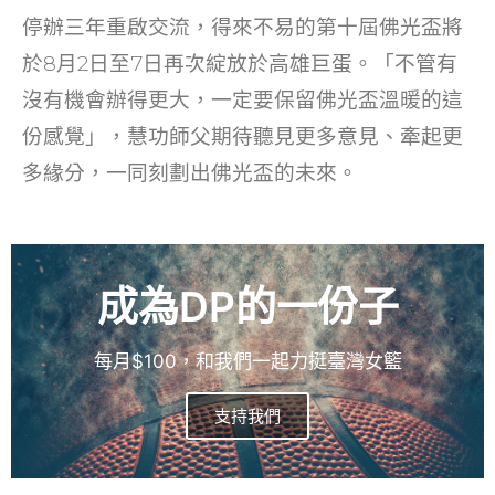
停辦三年重啟交流，得來不易的第十屆佛光盃將
於8月2日至7日再次綻放於高雄巨蛋。「不管有
沒有機會辦得更大，一定要保留佛光盃溫暖的這
份感覺」，慧功師父期待聽見更多意見、牽起更
多緣分，一同刻劃出佛光盃的未來。
成為DP的一份子
每月$100，和我們一起力挺臺灣女籃
支持我們