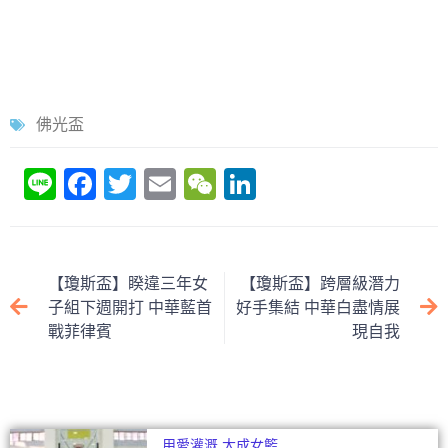
佛光盃
Li
F
T
E
W
Li
n
a
w
m
e
n
e
c
itt
ai
C
k
e
er
l
h
e
【瓊斯盃】睽違三年女
【瓊斯盃】跨層級潛力
b
at
dI
子組下週開打 中華藍首
好手集結 中華白盡情展
戰菲律賓
現自我
o
n
o
k
用愛灌溉 大成女籃