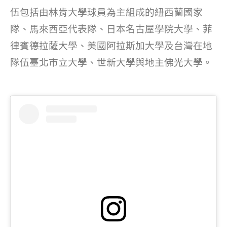
o
伍包括由林肯大學球員為主組成的紐西蘭國家
k
隊、馬來西亞代表隊、日本名古屋學院大學、菲
律賓德拉薩大學、美國阿拉斯加大學及台灣在地
隊伍臺北市立大學、世新大學與地主佛光大學。