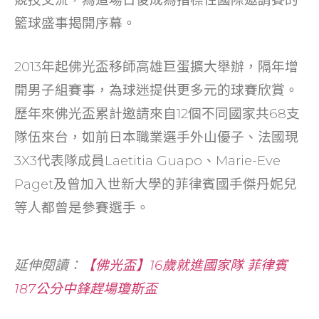
籃球盛事揭開序幕。
2013年起佛光盃移師高雄巨蛋擴大舉辦，隔年增
開男子組賽事，為球迷提供更多元的球賽欣賞。
歷年來佛光盃累計邀請來自12個不同國家共68支
隊伍來台，如前日本職業選手外山優子、法國現
3X3代表隊成員Laetitia Guapo、Marie-Eve
Paget及曾加入世新大學的菲律賓國手傑丹妮兒
等人都曾是參賽選手。
延伸閱讀：
【佛光盃】16歲就進國家隊 菲律賓
187公分中鋒趕場瓊斯盃