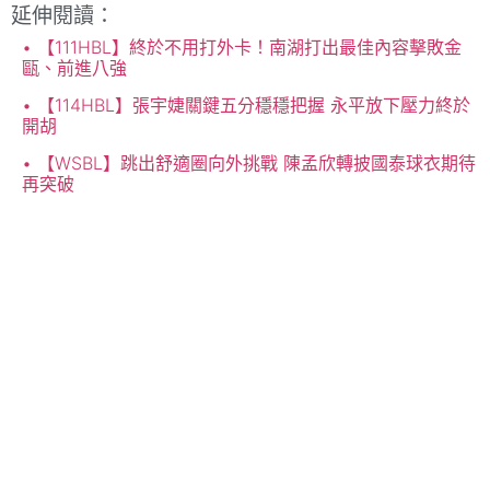
延伸閱讀：
【111HBL】終於不用打外卡！南湖打出最佳內容擊敗金
甌、前進八強
【114HBL】張宇婕關鍵五分穩穩把握 永平放下壓力終於
開胡
【WSBL】跳出舒適圈向外挑戰 陳孟欣轉披國泰球衣期待
再突破