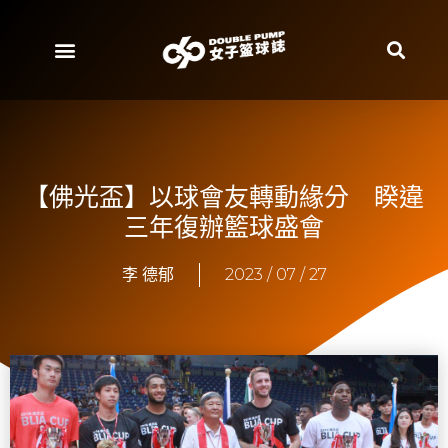
【佛光盃】以球會友轉動緣分 睽違
三年復辦籃球盛會
李 德郁
2023 / 07 / 27