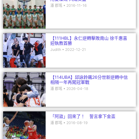
潘 郡瑤
2016-11-16
【111HBL】永仁逆轉擊敗南山 徐千惠喜
迎執教首勝
Judith
2022-12-21
【114UBA】邱詠鈴飆26分世新逆轉中信
相隔一年再闖冠軍戰
潘 郡瑤
2026-04-18
「阿盜」回來了！ 誓言拿下金盃
潘 郡瑤
2016-08-19