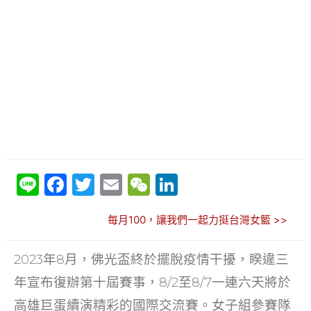
Li
F
T
E
W
Li
n
a
w
m
e
n
每月100，讓我們一起力挺台灣女籃 >>
e
c
itt
ai
C
k
e
er
l
h
e
2023年8月，佛光盃終於擺脫疫情干擾，睽違三
b
at
dI
年宣布復辦第十屆賽事，8/2至8/7一連六天將於
o
n
高雄巨蛋續演精彩的國際交流賽。女子組參賽隊