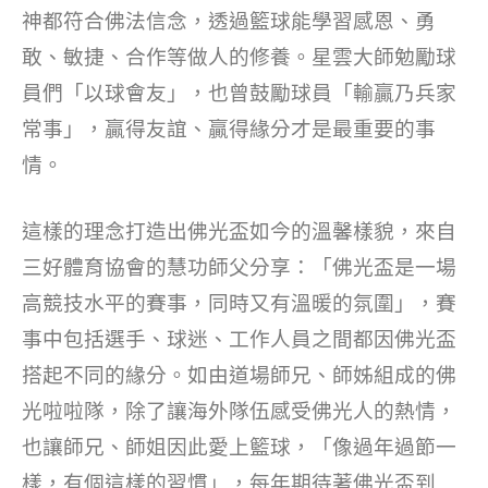
神都符合佛法信念，透過籃球能學習感恩、勇
敢、敏捷、合作等做人的修養。星雲大師勉勵球
員們「以球會友」，也曾鼓勵球員「輸贏乃兵家
常事」，贏得友誼、贏得緣分才是最重要的事
情。
這樣的理念打造出佛光盃如今的溫馨樣貌，來自
三好體育協會的慧功師父分享：「佛光盃是一場
高競技水平的賽事，同時又有溫暖的氛圍」，賽
事中包括選手、球迷、工作人員之間都因佛光盃
搭起不同的緣分。如由道場師兄、師姊組成的佛
光啦啦隊，除了讓海外隊伍感受佛光人的熱情，
也讓師兄、師姐因此愛上籃球，「像過年過節一
樣，有個這樣的習慣」，每年期待著佛光盃到