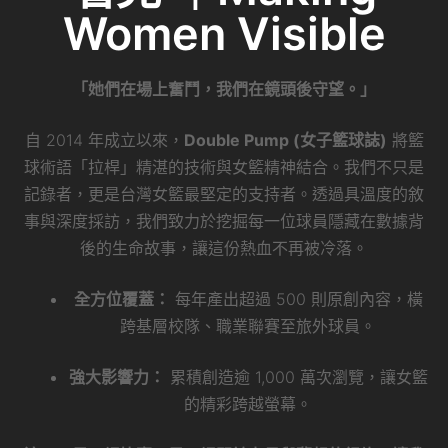
Women Visible
「她們在場上奮鬥，我們在鏡頭後守望。」
自 2014 年成立以來，
Double Pump (女子籃球誌)
將籃
球術語「拉桿」精湛的技術與女籃精神結合。我們不只是
記錄者，更是台灣女籃最堅定的支持者。透過具溫度的敘
事與深度採訪，我們致力於挖掘每一位球員隱藏在數據背
後的生命故事，讓這份熱血不再被冷落。
全方位覆蓋：
每年產出超過 500 則原創內容，橫
跨基層校隊、職業聯賽至旅外球員。
強大影響力：
累積創造逾 1,000 萬次瀏覽，讓女籃
的精彩跨越螢幕。