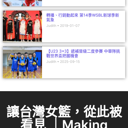
轉播、行銷動起來 第14季WSBL新球季新
氣象
Judith
2019-01-07
【U23 3×3】遞補晉級二度參賽 中華隊挑
戰世界盃把握機會
Judith
2025-09-15
讓台灣女籃，從此被
看見 ｜Making