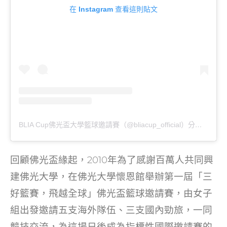
在 Instagram 查看這則貼文
BLIA Cup佛光盃大學籃球邀請賽（@bliacup_official）分享的貼文
回顧佛光盃緣起，2010年為了感謝百萬人共同興
建佛光大學，在佛光大學懷恩館舉辦第一屆「三
好籃賽，飛越全球」佛光盃籃球邀請賽，由女子
組出發邀請五支海外隊伍、三支國內勁旅，一同
競技交流，為這場日後成為指標性國際邀請賽的