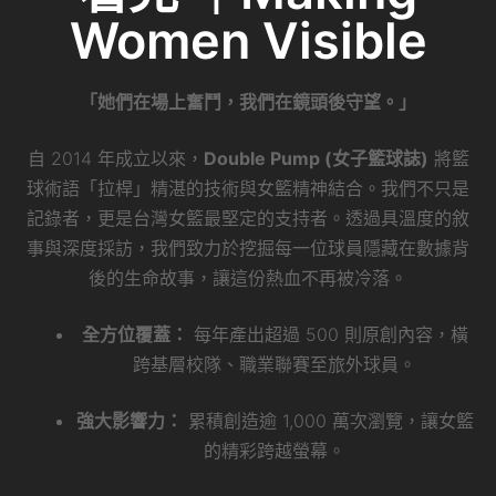
Women Visible
「她們在場上奮鬥，我們在鏡頭後守望。」
自 2014 年成立以來，
Double Pump (女子籃球誌)
將籃
球術語「拉桿」精湛的技術與女籃精神結合。我們不只是
記錄者，更是台灣女籃最堅定的支持者。透過具溫度的敘
事與深度採訪，我們致力於挖掘每一位球員隱藏在數據背
後的生命故事，讓這份熱血不再被冷落。
全方位覆蓋：
每年產出超過 500 則原創內容，橫
跨基層校隊、職業聯賽至旅外球員。
強大影響力：
累積創造逾 1,000 萬次瀏覽，讓女籃
的精彩跨越螢幕。