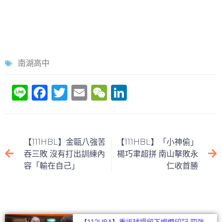
南湖高中
Li
F
T
E
W
Li
n
a
w
m
e
n
e
c
itt
ai
C
k
e
er
l
h
e
【111HBL】金甌八強苦
【111HBL】「小神偷」
b
at
dI
吞三敗 沒有打出訓練內
楊巧聿超拼 南山擊敗永
容「輸在自己」
仁收首勝
o
n
o
k
【112UBA】重返球場留下燦爛印記 四強