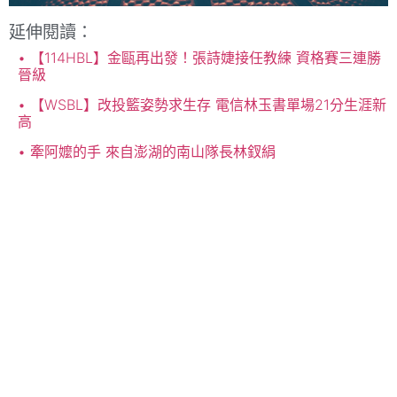
延伸閱讀：
【114HBL】金甌再出發！張詩婕接任教練 資格賽三連勝
晉級
【WSBL】改投籃姿勢求生存 電信林玉書單場21分生涯新
高
牽阿嬤的手 來自澎湖的南山隊長林釵絹