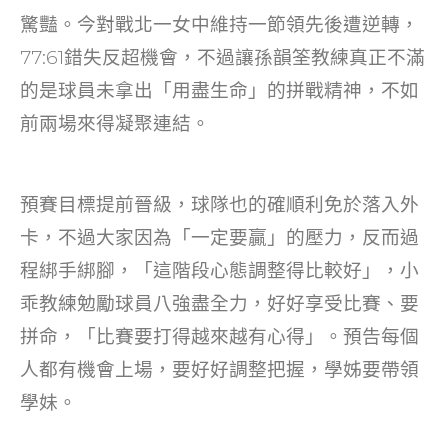
o
驚豔。今對戰北一女中維持一節領先後遭逆轉，
k
77:61錯失反超機會，不過讓孫韻筌教練真正不滿
的是球員未拿出「用盡生命」的拼戰精神，不如
前兩場來得凝聚連結。
預賽目標提前晉級，球隊也的確順利免於落入外
卡，不過大家因為「一定要贏」的壓力，反而過
程綁手綁腳，「這階段心態調整得比較好」，小
乖教練勉勵球員八強盡全力，好好享受比賽、要
拼命，「比賽要打得越來越有心得」。預告每個
人都有機會上場，要好好調整把握，學姊要帶領
學妹。