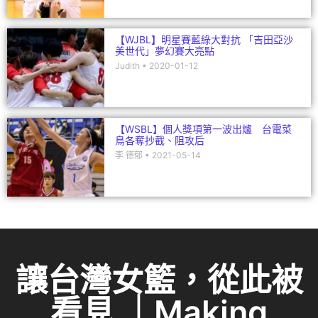
【WJBL】明星賽藍綠大對抗 「吉田亞沙
美世代」夢幻賽大亮點
Judith
2020-01-12
【WSBL】個人獎項第一波出爐 台電菜
鳥各奪抄截、阻攻后
李 德郁
2021-05-14
讓台灣女籃，從此被
看見 ｜Making