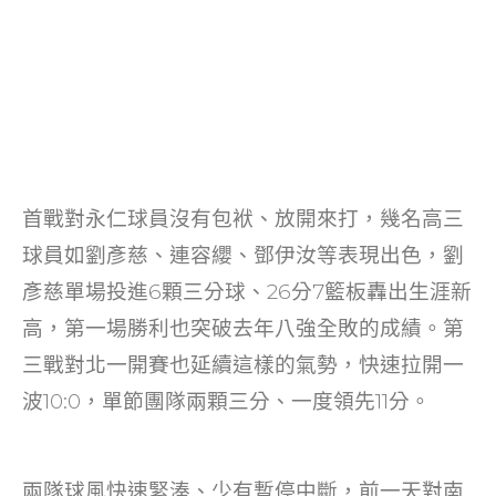
首戰對永仁球員沒有包袱、放開來打，幾名高三
球員如劉彥慈、連容纓、鄧伊汝等表現出色，劉
彥慈單場投進6顆三分球、26分7籃板轟出生涯新
高，第一場勝利也突破去年八強全敗的成績。第
三戰對北一開賽也延續這樣的氣勢，快速拉開一
波10:0，單節團隊兩顆三分、一度領先11分。
兩隊球風快速緊湊、少有暫停中斷，前一天對南