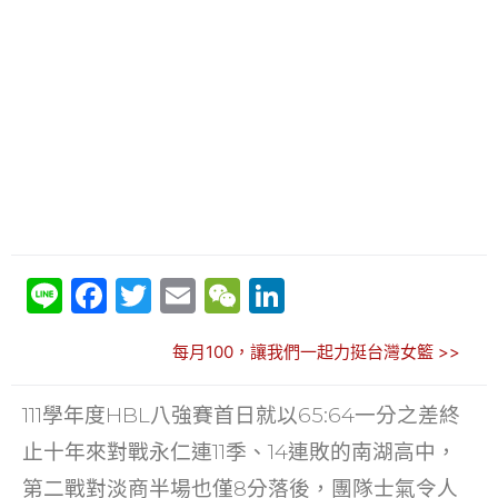
Li
F
T
E
W
Li
n
a
w
m
e
n
每月100，讓我們一起力挺台灣女籃 >>
e
c
itt
ai
C
k
e
er
l
h
e
111學年度HBL八強賽首日就以65:64一分之差終
b
at
dI
止十年來對戰永仁連11季、14連敗的南湖高中，
o
n
第二戰對淡商半場也僅8分落後，團隊士氣令人