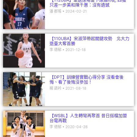
只差一步美和陳千惠：沒有遺憾
潘 郡瑤
2024-02-21
【110UBA】宋淑萍帶起關鍵攻勢 北大力
退臺大奪首勝
李 德郁
2021-12-18
【DPT】訓練營實戰心得分享 沒看會後
悔、看了後悔沒參加！
楊 語衿
2021-08-18
【WSBL】人生轉彎再聚首 昔日搭檔加盟
台電再戰
李 德郁
2020-04-28