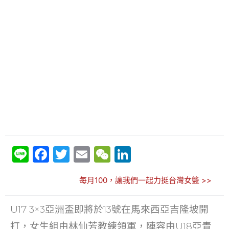
Li
F
T
E
W
Li
n
a
w
m
e
n
每月100，讓我們一起力挺台灣女籃 >>
e
c
itt
ai
C
k
e
er
l
h
e
U17 3×3亞洲盃即將於13號在馬來西亞吉隆坡開
b
at
dI
打，女生組由林仙芳教練領軍，陣容由U18亞青