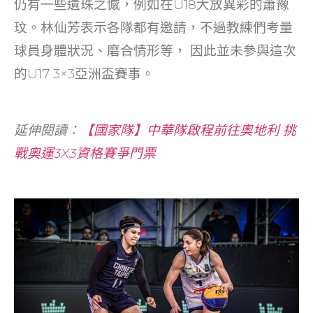
仍有一些遺珠之憾，例如在U18大放異彩的蕭豫
玟。林仙芳表示各隊都有邀請，不過教練們考量
球員身體狀況、磨合情形等， 因此並未參與這次
的U17 3×3亞洲盃賽事。
延伸閱讀：
【國家隊】中華隊啟程前往奧地利 挑
戰奧運3X3資格賽爭門票