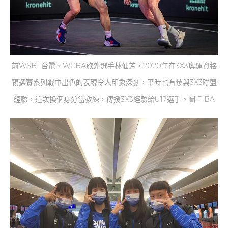
前WSBL台電、WCBA旅外選手林仙芳，2020年在3X3奧運資格
預選賽系列戰中出色的表現令人印象深刻，平時也有參與3X3聯盟
經驗，這次換個身分當教練，傳授3X3經驗給U17選手。圖:FIBA