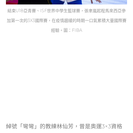
結束U18亞青賽、ISF世界中學生籃球賽，張聿嵐起程馬來西亞參
加第一次的3X3國際賽，在疫情趨緩的時期一口氣累積大量國際賽
經驗。圖：FIBA
綽號「彎彎」的教練林仙芳，曾是奧運3×3資格