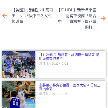
e
c
itt
ai
C
k
e
er
l
h
e
【美國】指標性NIL案再
【111HBL】新學年來臨
b
at
dI
出 NIKE簽下三名女性
衛冕軍淡商「整合
籃球員
中」 資格賽下周花蓮
o
n
開打
o
k
【112HBL】魏詩芸、許語珊坐鎮禁區 陽
明磨練雙塔陣型
潘 郡瑤
2023-12-23
老將帶小將齊心猛轟 國泰大勝26分週三
直指金盃
李 德郁
2017-03-28