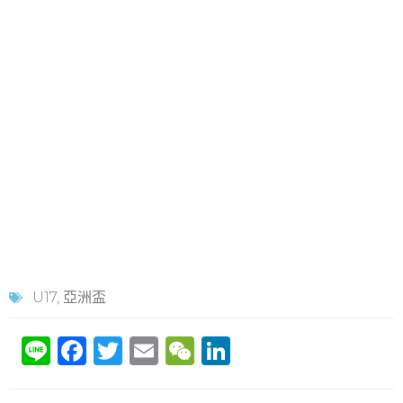
U17
,
亞洲盃
Li
F
T
E
W
Li
n
a
w
m
e
n