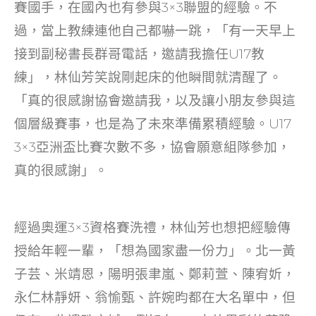
賽國手，在國內也有參與3×3聯盟的經驗。不
過，當上教練連他自己都嚇一跳，「有一天早上
接到副秘書長群哥電話，邀請我擔任U17教
練」，林仙芳笑說剛起床的他瞬間就清醒了。
「真的很感謝協會邀請我，以及讓小朋友參與這
個層級賽事，也是為了未來準備累積經驗。U17
3×3亞洲盃比賽次數不多，協會願意組隊參加，
真的很感謝」。
經過奧運3×3資格賽洗禮，林仙芳也想把經驗傳
授給年輕一輩，「想為國家盡一份力」。北一黃
子芸、米靖恩，陽明張聿嵐、鄭莉萱、陳宥妡，
永仁林靜妍、翁愉甄、許婉昀都在大名單中，但