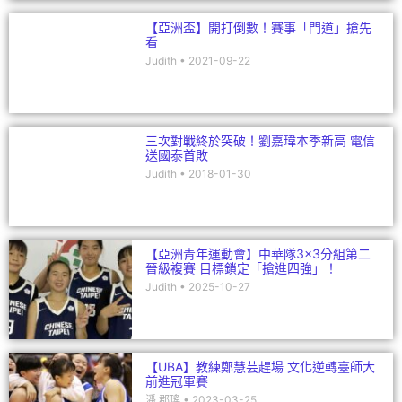
【亞洲盃】開打倒數！賽事「門道」搶先
看
Judith
2021-09-22
三次對戰終於突破！劉嘉瑋本季新高 電信
送國泰首敗
Judith
2018-01-30
【亞洲青年運動會】中華隊3×3分組第二
晉級複賽 目標鎖定「搶進四強」！
Judith
2025-10-27
【UBA】教練鄭慧芸趕場 文化逆轉臺師大
前進冠軍賽
潘 郡瑤
2023-03-25