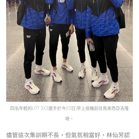
四名年輕的U17 3X3選手於今(13日)早上搭機前往馬來西亞吉隆
坡。
儘管這次集訓期不長，但氣氛相當好，林仙芳認