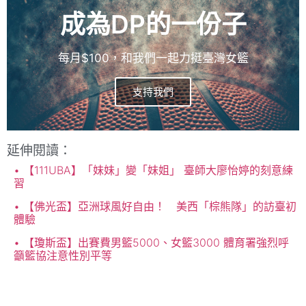
成為DP的一份子
每月$100，和我們一起力挺臺灣女籃
支持我們
延伸閱讀：
【111UBA】「妹妹」變「妹姐」 臺師大廖怡婷的刻意練
習
【佛光盃】亞洲球風好自由！ 美西「棕熊隊」的訪臺初
體驗
【瓊斯盃】出賽費男籃5000、女籃3000 體育署強烈呼
籲籃協注意性別平等