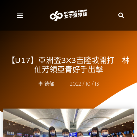
【U17】亞洲盃3X3吉隆坡開打 林
仙芳領亞青好手出擊
李 德郁
2022 / 10 / 13