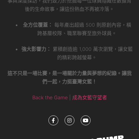
事與深度採訪，我們致力於挖掘每一位球員隱藏在數據背
後的生命故事，讓這份熱血不再被冷落。
全方位覆蓋：
每年產出超過 500 則原創內容，橫
跨基層校隊、職業聯賽至旅外球員。
強大影響力：
累積創造逾 1,000 萬次瀏覽，讓女籃
的精彩跨越螢幕。
這不只是一場比賽，是一場關於力量與夢想的紀錄。讓我
們一起，力挺臺灣女籃！
Back the Game | 成為女籃守望者