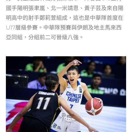
o
n
國手陽明張聿嵐、北一米靖恩、黃子芸及來自陽
o
明高中的射手鄭莉萱組成，這也是中華隊首度在
k
U17層級參賽。中華隊預賽與伊朗及地主馬來西
亞同組，分組前二可晉級八強。