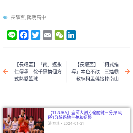
長耀盃
,
陽明高中
Li
F
T
E
W
Li
n
a
w
m
e
n
e
c
itt
ai
C
k
e
er
l
h
e
【長耀盃】「南」返永
【長耀盃】 「柯式指
b
at
dI
仁傳承 徐千惠換個方
導」本色不改 三連霸
式熱愛籃球
教練柯孟儀接棒南山
o
n
o
k
【112UBA】臺師大劉芳瑜關鍵三分彈 助
隊1分躲過地主美和逆襲
潘 郡瑤
2024-01-21