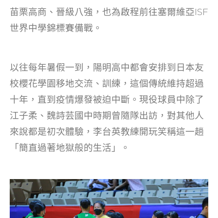
o
苗栗高商、晉級八強，也為啟程前往塞爾維亞ISF
k
世界中學錦標賽備戰。
以往每年暑假一到，陽明高中都會安排到日本友
校櫻花學園移地交流、訓練，這個傳統維持超過
十年，直到疫情爆發被迫中斷。現役球員中除了
江子柔、魏詩芸國中時期曾隨隊出訪，對其他人
來說都是初次體驗，李台英教練開玩笑稱這一趟
「簡直過著地獄般的生活」。