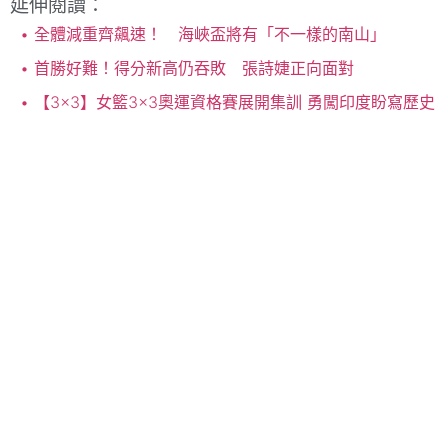
延伸閱讀：
全體減重齊飆速！ 海峽盃將有「不一樣的南山」
首勝好難！得分新高仍吞敗 張詩婕正向面對
【3×3】女籃3×3奧運資格賽展開集訓 勇闖印度盼寫歷史