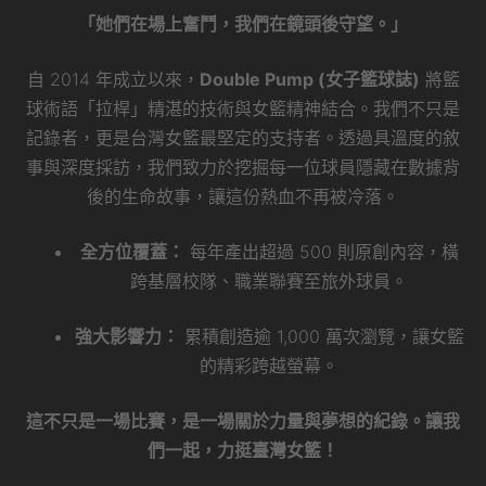
「她們在場上奮鬥，我們在鏡頭後守望。」
自 2014 年成立以來，
Double Pump (女子籃球誌)
將籃
球術語「拉桿」精湛的技術與女籃精神結合。我們不只是
記錄者，更是台灣女籃最堅定的支持者。透過具溫度的敘
事與深度採訪，我們致力於挖掘每一位球員隱藏在數據背
後的生命故事，讓這份熱血不再被冷落。
全方位覆蓋：
每年產出超過 500 則原創內容，橫
跨基層校隊、職業聯賽至旅外球員。
強大影響力：
累積創造逾 1,000 萬次瀏覽，讓女籃
的精彩跨越螢幕。
這不只是一場比賽，是一場關於力量與夢想的紀錄。讓我
們一起，力挺臺灣女籃！