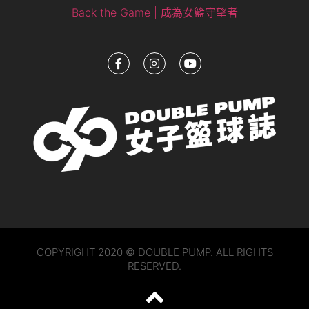
Back the Game | 成為女籃守望者
COPYRIGHT 2020 © DOUBLE PUMP. ALL RIGHTS
RESERVED.