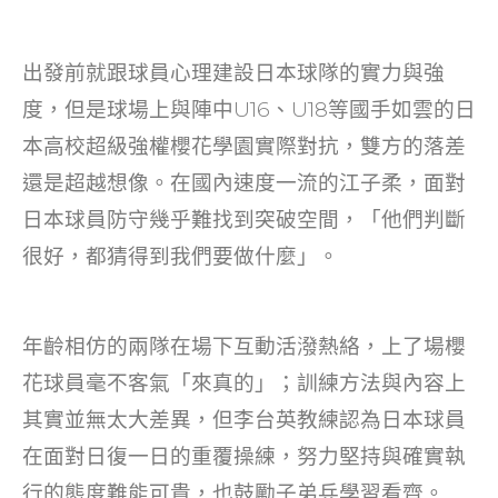
出發前就跟球員心理建設日本球隊的實力與強
度，但是球場上與陣中U16、U18等國手如雲的日
本高校超級強權櫻花學園實際對抗，雙方的落差
還是超越想像。在國內速度一流的江子柔，面對
日本球員防守幾乎難找到突破空間，「他們判斷
很好，都猜得到我們要做什麼」。
年齡相仿的兩隊在場下互動活潑熱絡，上了場櫻
花球員毫不客氣「來真的」；訓練方法與內容上
其實並無太大差異，但李台英教練認為日本球員
在面對日復一日的重覆操練，努力堅持與確實執
行的態度難能可貴，也鼓勵子弟兵學習看齊。