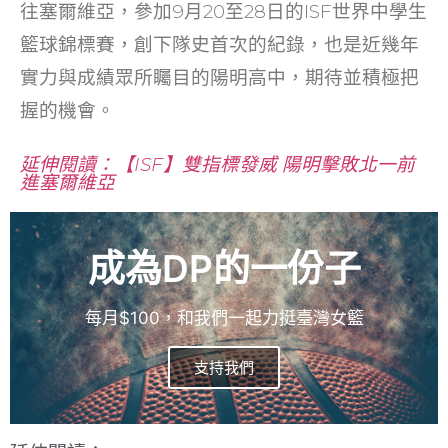
往塞爾維亞，參加9月20至28日的ISF世界中學生
籃球錦標賽，創下隊史首次的紀錄，也是近幾年
實力與成績眾所矚目的陽明高中，期待並積極把
握的機會。
延伸閱讀：【ISF】雙指標發威 陽明擊敗北一前
進塞爾維亞
成為DP的一份子
每月$100，和我們一起力挺臺灣女籃
支持我們