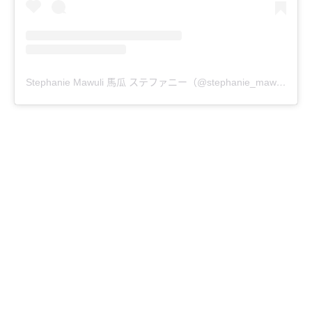
Stephanie Mawuli 馬瓜 ステファニー（@stephanie_mawuli）分享的貼文