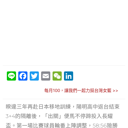
Li
F
T
E
W
Li
n
a
w
m
e
n
每月100，讓我們一起力挺台灣女籃 >>
e
c
itt
ai
C
k
e
er
l
h
e
睽違三年再赴日本移地訓練，陽明高中返台結束
b
at
dI
3+4的隔離後，「出關」便馬不停蹄投入長耀
o
n
盃。第一場比賽球員輪番上陣調整，58:56險勝