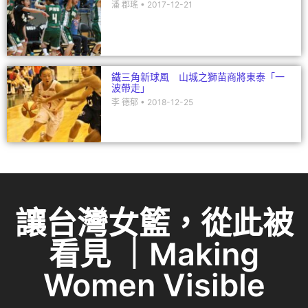
潘 郡瑤
2017-12-21
鐵三角新球風 山城之獅苗商將東泰「一
波帶走」
李 德郁
2018-12-25
讓台灣女籃，從此被
看見 ｜Making
Women Visible