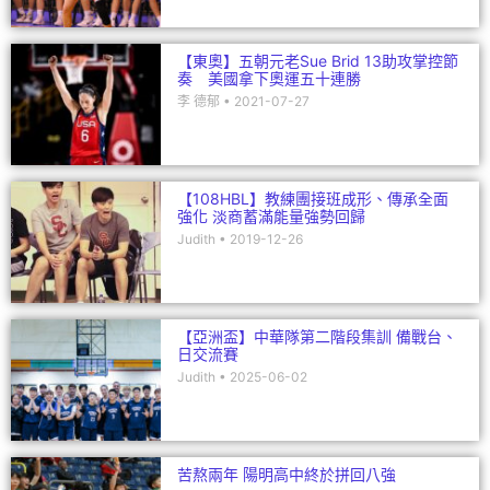
【東奧】五朝元老Sue Brid 13助攻掌控節
奏 美國拿下奧運五十連勝
李 德郁
2021-07-27
【108HBL】教練團接班成形、傳承全面
強化 淡商蓄滿能量強勢回歸
Judith
2019-12-26
【亞洲盃】中華隊第二階段集訓 備戰台、
日交流賽
Judith
2025-06-02
苦熬兩年 陽明高中終於拼回八強