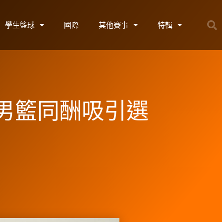
學生籃球
國際
其他賽事
特輯
男籃同酬吸引選