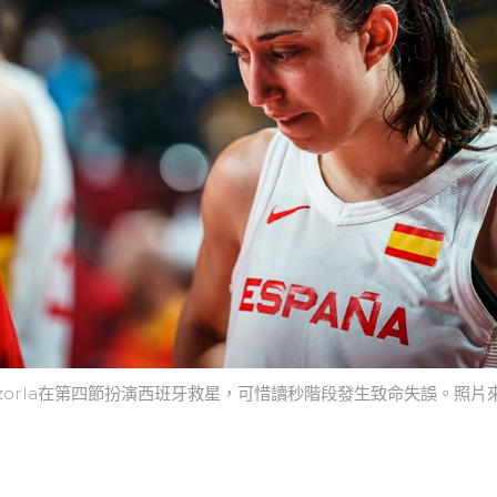
 Cazorla在第四節扮演西班牙救星，可惜讀秒階段發生致命失誤。照片來