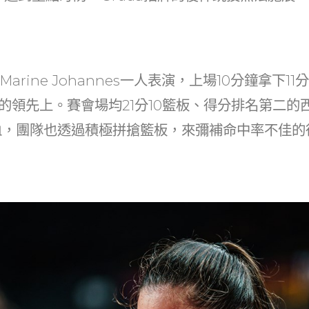
arine Johannes一人表演，上場10分鐘拿下1
的領先上。賽會場均21分10籃板、得分排名第二的西
止血，團隊也透過積極拼搶籃板，來彌補命中率不佳