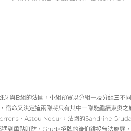
班牙與B組的法國，小組預賽以分組一及分組三不
，宿命又決定這兩隊將只有其中一隊能繼續東奧之
orrens、Astou Ndour，法國的Sandrine Grud
自然都遇到重點盯防，Gruda招牌的後仰跳投無法施展，T