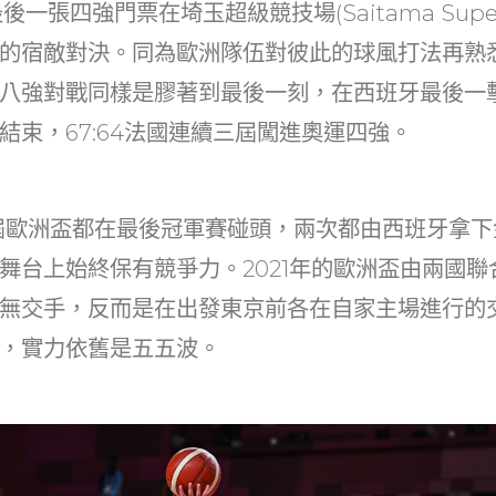
at
dI
一張四強門票在埼玉超級競技場(Saitama Super
n
的宿敵對決。同為歐洲隊伍對彼此的球風打法再熟
八強對戰同樣是膠著到最後一刻，在西班牙最後一
結束，67:64法國連續三屆闖進奧運四強。
19兩屆歐洲盃都在最後冠軍賽碰頭，兩次都由西班牙拿
舞台上始終保有競爭力。2021年的歐洲盃由兩國聯
無交手，反而是在出發東京前各在自家主場進行的
，實力依舊是五五波。