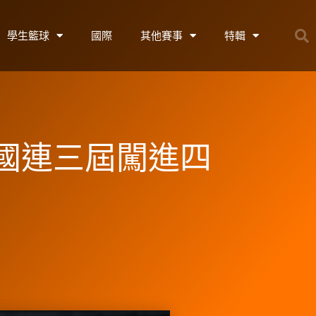
學生籃球
國際
其他賽事
特輯
國連三屆闖進四