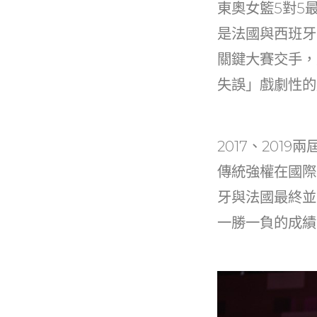
b
東奧女籃5對5最後
o
是法國與西班牙
o
關鍵大賽交手，
k
失誤」戲劇性的
2017、20
傳統強權在國際
牙與法國最終並
一勝一負的成績