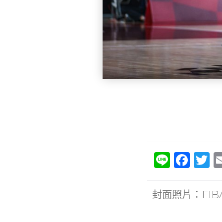
Li
F
T
n
a
e
c
it
封面照片：FIB
e
e