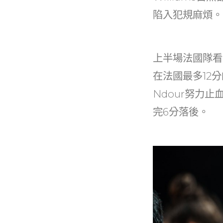
陷入犯規麻煩。
上半場法國隊看M
在法國最多12分
Ndour努力
完6分落後。