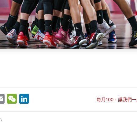
E
W
Li
每月100，讓我們一
w
m
e
n
t
ai
C
k
A
r
l
h
e