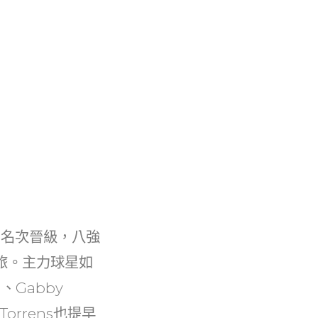
同名次晉級，八強
旅。主力球星如
a、Gabby
orrens也提早