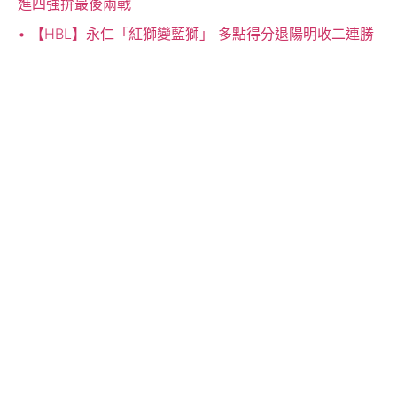
進四強拚最後兩戰
【HBL】永仁「紅獅變藍獅」 多點得分退陽明收二連勝