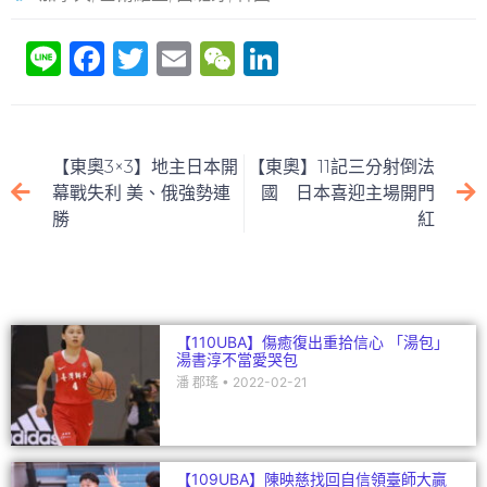
Li
F
T
E
W
Li
n
a
w
m
e
n
e
c
itt
ai
C
k
e
er
l
h
e
【東奧3×3】地主日本開
【東奧】11記三分射倒法
b
at
dI
幕戰失利 美、俄強勢連
國 日本喜迎主場開門
勝
紅
o
n
o
k
【110UBA】傷癒復出重拾信心 「湯包」
湯書淳不當愛哭包
潘 郡瑤
2022-02-21
【109UBA】陳映慈找回自信領臺師大贏