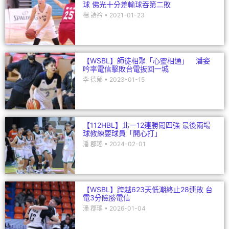
球 佛光十分差輸球吞第二敗
楊 語衿
2021-01-23
【WSBL】師徒相聚「心靈相通」 潘姿
吟率電信擊敗台電扳回一城
李 德郁
2023-01-15
【112HBL】北一12連勝闖四強 最後兩場
球教練要球員「開心打」
潘 郡瑤
2024-02-01
【WSBL】跨越623天低潮終止28連敗 台
電3分險勝電信
潘 郡瑤
2026-01-04