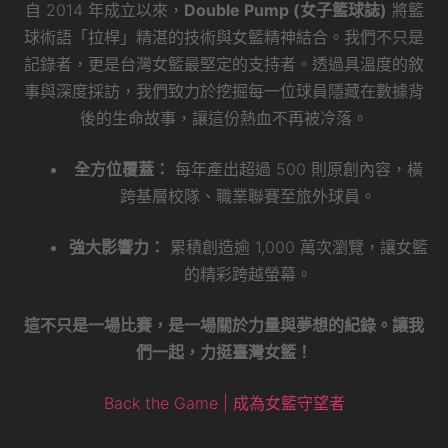
自 2014 年成立以來，
Double Pump (女子籃球誌)
將籃
球術語「拉桿」精湛的技術與女籃精神結合。我們不只是
記錄者，更是台灣女籃最堅定的支持者。透過具溫度的敘
事與深度採訪，我們致力於挖掘每一位球員隱藏在數據背
後的生命故事，讓這份熱血不再被冷落。
全方位覆蓋：
每年產出超過 500 則原創內容，橫
跨基層校隊、職業聯賽至旅外球員。
強大影響力：
累積創造逾 1,000 萬次瀏覽，讓女籃
的精彩跨越螢幕。
這不只是一場比賽，是一場關於力量與夢想的紀錄。讓我
們一起，力挺臺灣女籃！
Back the Game | 成為女籃守望者