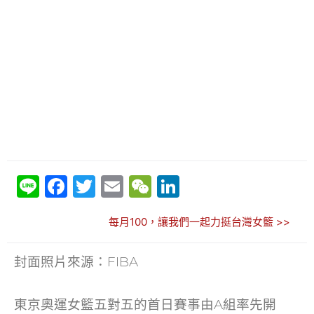
Li
F
T
E
W
Li
n
a
w
m
e
n
每月100，讓我們一起力挺台灣女籃 >>
e
c
itt
ai
C
k
e
er
l
h
e
封面照片來源：FIBA
b
at
dI
o
n
東京奧運女籃五對五的首日賽事由A組率先開