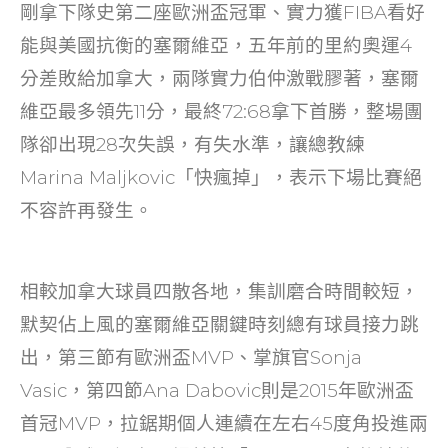
剛拿下隊史第二座歐洲盃冠軍、實力獲FIBA看好
能與美國抗衡的塞爾維亞，五年前的里約奧運4
分差敗給加拿大，兩隊實力伯仲激戰膠著，塞爾
維亞最多領先11分，最終72:68拿下首勝，整場團
隊卻出現28次失誤，有失水準，讓總教練
Marina Maljkovic「快瘋掉」，表示下場比賽絕
不容許再發生。
相較加拿大球員四散各地，集訓磨合時間較短，
默契佔上風的塞爾維亞關鍵時刻總有球員接力跳
出，第三節有歐洲盃MVP、掌旗官Sonja
Vasic，第四節Ana Dabovic則是2015年歐洲盃
首冠MVP，拉鋸期個人連續在左右45度角投進兩