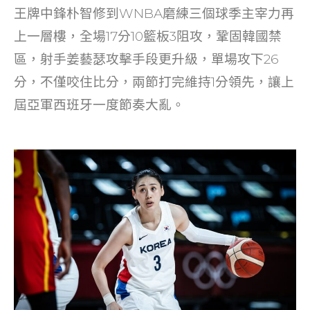
王牌中鋒朴智修到WNBA磨練三個球季主宰力再
上一層樓，全場17分10籃板3阻攻，鞏固韓國禁
區，射手姜藝瑟攻擊手段更升級，單場攻下26
分，不僅咬住比分，兩節打完維持1分領先，讓上
屆亞軍西班牙一度節奏大亂。