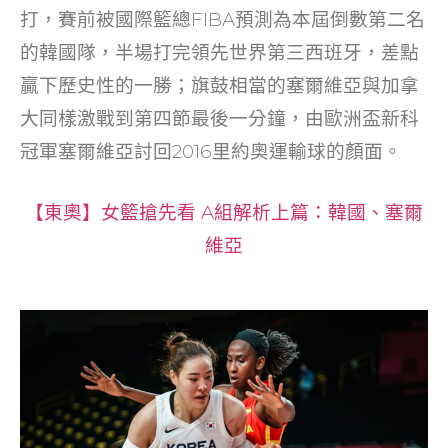
o
打，賽前被國際籃總FIBA預測為本屆倒數第二名
k
的韓國隊，半場打完領先世界第三西班牙，差點
贏下歷史性的一勝；旗鼓相當的塞爾維亞與加拿
大同樣激戰到第四節最後一分鐘，由歐洲盃新科
冠軍塞爾維亞討回2016里約奧運輸球的顏面。
【東奧】女籃搶先看 A組解析上篇：韓國、塞爾
維亞