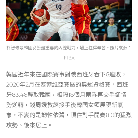
朴智修是韓國女籃最重要的內線戰力，場上扛得辛苦。照片來源：
FIBA
韓國近年來在國際賽事對戰西班牙吞下6連敗，
2020年2月在塞爾維亞賽區的奧運資格賽，西班
牙83:46輕取韓國，相隔18個月兩隊再交手卻情
勢逆轉，錢周媛教練接手後韓國女籃展現新氣
象，不變的是韌性依舊，頂住對手開賽8:0的猛烈
攻勢、後來居上。