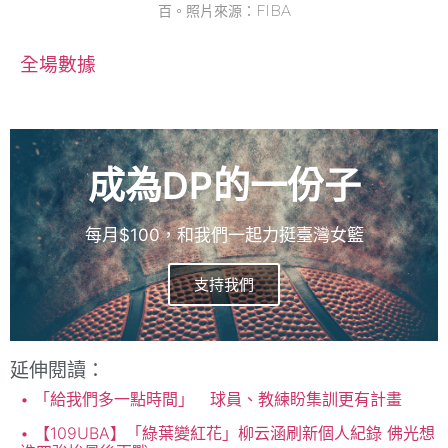
百。照片來源：FIBA
全場數據
成為DP的一份子
每月$100，和我們一起力挺臺灣女籃
支持我們
延伸閱讀：
「給我們多一點時間」 球員、教練盼集訓更有計畫
【109UBA】「綠葉變紅花」柳云涵刷新個人紀錄 佛光想