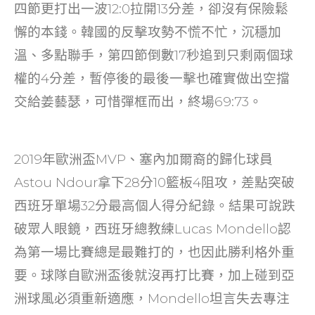
四節更打出一波12:0拉開13分差，卻沒有保險鬆
懈的本錢。韓國的反擊攻勢不慌不忙，沉穩加
溫、多點聯手，第四節倒數17秒追到只剩兩個球
權的4分差，暫停後的最後一擊也確實做出空擋
交給姜藝瑟，可惜彈框而出，終場69:73。
2019年歐洲盃MVP、塞內加爾裔的歸化球員
Astou Ndour拿下28分10籃板4阻攻，差點突破
西班牙單場32分最高個人得分紀錄。結果可說跌
破眾人眼鏡，西班牙總教練Lucas Mondello認
為第一場比賽總是最難打的，也因此勝利格外重
要。球隊自歐洲盃後就沒再打比賽，加上碰到亞
洲球風必須重新適應，Mondello坦言失去專注