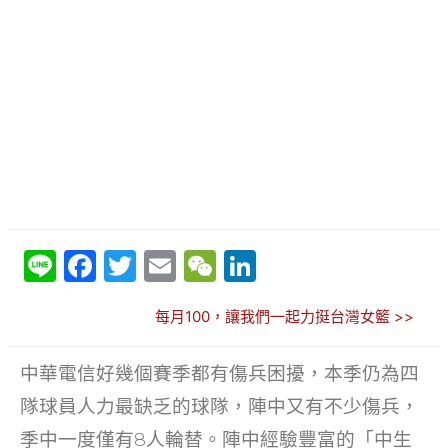
Li
F
T
E
W
Li
n
a
w
m
e
n
每月100，讓我們一起力挺台灣女籃 >>
e
c
itt
ai
C
k
e
er
l
h
e
中華電信好幾個賽季都有傷兵困擾，本季仍為四
b
at
dI
隊球員人力最缺乏的球隊，陣中又有不少傷兵，
o
n
季中一度僅有8人輪替。陣中經驗豐富的「中生