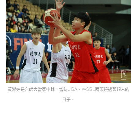
黃湘婷是台師大當家中鋒，當時UBA、WSBL兩頭燒過著超人的
日子。