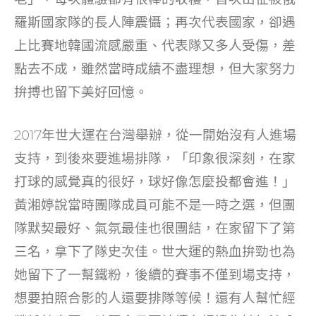
羅斯國家隊的長人陣震懾；再次代表國家，卻遇
上比賽地韓國流感嚴重、代表隊又多人受傷，差
點去不成，雖然當時成績不盡理想，但大家努力
拚搏也留下美好回憶。
2017年世大運在台灣舉辦，從一開始沒有人進場
支持，到後來要進場排隊，「印象很深刻，在家
打球的感覺真的很好，球好像怎麼投都會進！」
黃湘婷說當時團隊成員可能不是一時之選，但團
隊默契最好、氣氛最佳也很團結，在家留下了第
三名，拿下了隊史次佳。世大運的熱血拚勁也為
她留下了一幫鐵粉，後續的賽事不僅到場支持，
想要拍照合影的人還要排隊等候！還有人幫忙經