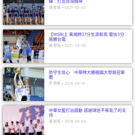
練：打出台灣精神
潘 郡瑤
2021-08-03
【WSBL】黃湘婷27分生涯新高 電信3分
險勝台電
潘 郡瑤
2021-04-28
防守生信心 中華隊大勝檀國大學晉冠軍
戰
李 德郁
2016-09-10
中華女籃打出感動 感謝球迷不客氣了的支
持
潘 郡瑤
2018-09-04