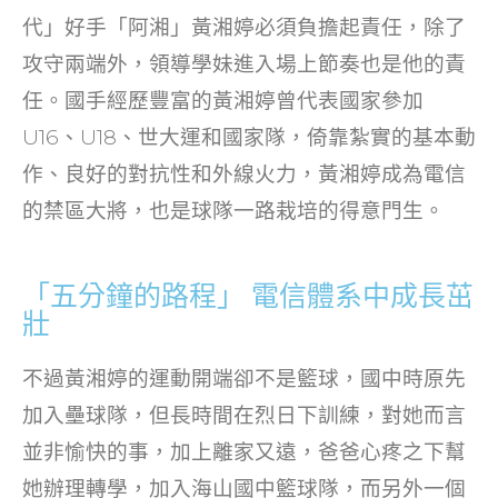
o
代」好手「阿湘」黃湘婷必須負擔起責任，除了
k
攻守兩端外，領導學妹進入場上節奏也是他的責
任。國手經歷豐富的黃湘婷曾代表國家參加
U16、U18、世大運和國家隊，倚靠紮實的基本動
作、良好的對抗性和外線火力，黃湘婷成為電信
的禁區大將，也是球隊一路栽培的得意門生。
「五分鐘的路程」 電信體系中成長茁
壯
不過黃湘婷的運動開端卻不是籃球，國中時原先
加入壘球隊，但長時間在烈日下訓練，對她而言
並非愉快的事，加上離家又遠，爸爸心疼之下幫
她辦理轉學，加入海山國中籃球隊，而另外一個