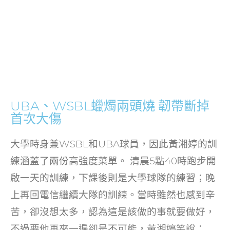
UBA、WSBL蠟燭兩頭燒 韌帶斷掉
首次大傷
大學時身兼WSBL和UBA球員，因此黃湘婷的訓
練涵蓋了兩份高強度菜單。 清晨5點40時跑步開
啟一天的訓練，下課後則是大學球隊的練習；晚
上再回電信繼續大隊的訓練。當時雖然也感到辛
苦，卻沒想太多，認為這是該做的事就要做好，
不過要他再來一遍卻是不可能，黃湘婷笑說：