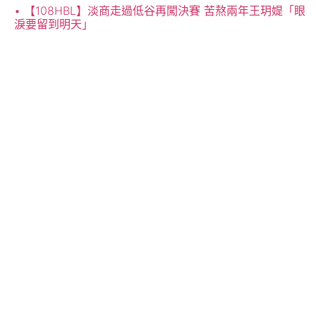
【108HBL】淡商走過低谷再闖決賽 苦熬兩年王玥媞「眼
淚要留到明天」