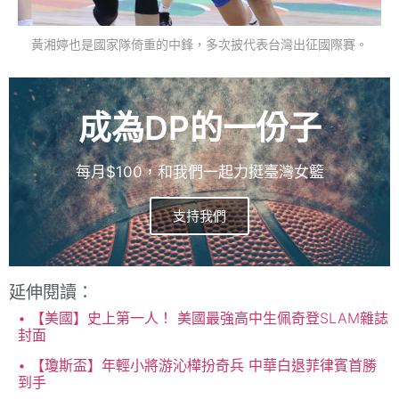
黃湘婷也是國家隊倚重的中鋒，多次披代表台灣出征國際賽。
成為DP的一份子
每月$100，和我們一起力挺臺灣女籃
支持我們
延伸閱讀：
【美國】史上第一人！ 美國最強高中生佩奇登SLAM雜誌
封面
【瓊斯盃】年輕小將游沁樺扮奇兵 中華白退菲律賓首勝
到手