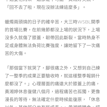
「回不去了啦，現在沒辦法練這麼多」。
蠟燭兩頭燒的日子的確辛苦，大三時WSBL開季
的首場比賽，在前幾節都沒上場的狀況下，上場
沒多久就傷了膝蓋，韌帶因此斷裂。當時熱身不
足或身體無法負荷比賽強度，讓她留下了一次痛
苦的大傷。
「那個當下就哭了，腳很痛之外，又想到自己練
了一整季的成果正要驗收時，就這樣整季報銷什
麼都沒了。」心理層面的痛遠大於膝蓋上的痛，
黃湘婷休息復健八個月，過程痛苦也孤獨，更像
漫長的等待，無法確定什麼時候能復原，「休息