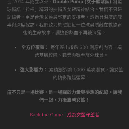
自 2014 年成立以來，
Double Pump (女子籃球誌)
將籃
球術語「拉桿」精湛的技術與女籃精神結合。我們不只是
記錄者，更是台灣女籃最堅定的支持者。透過具溫度的敘
事與深度採訪，我們致力於挖掘每一位球員隱藏在數據背
後的生命故事，讓這份熱血不再被冷落。
全方位覆蓋：
每年產出超過 500 則原創內容，橫
跨基層校隊、職業聯賽至旅外球員。
強大影響力：
累積創造逾 1,000 萬次瀏覽，讓女籃
的精彩跨越螢幕。
這不只是一場比賽，是一場關於力量與夢想的紀錄。讓我
們一起，力挺臺灣女籃！
Back the Game | 成為女籃守望者