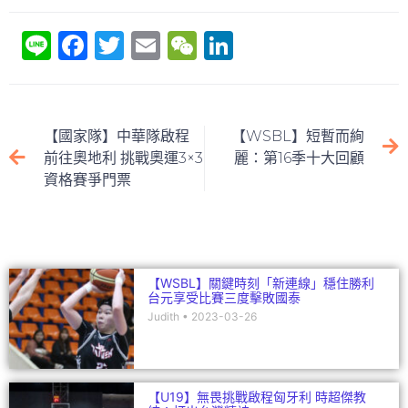
Li
F
T
E
W
Li
n
a
w
m
e
n
e
c
itt
ai
C
k
e
er
l
h
e
【國家隊】中華隊啟程
【WSBL】短暫而絢
b
at
dI
前往奧地利 挑戰奧運3×3
麗：第16季十大回顧
資格賽爭門票
o
n
o
k
【WSBL】關鍵時刻「新連線」穩住勝利
台元享受比賽三度擊敗國泰
Judith
2023-03-26
【U19】無畏挑戰啟程匈牙利 時超傑教