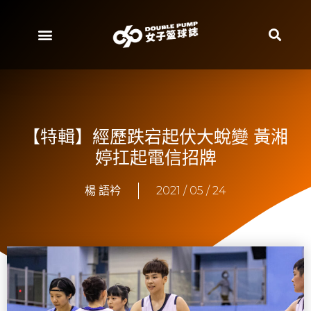
【特輯】經歷跌宕起伏大蛻變 黃湘
婷扛起電信招牌
楊 語衿
2021 / 05 / 24