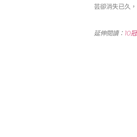
b
芸卻消失已久，
o
o
k
延伸閱讀：
10