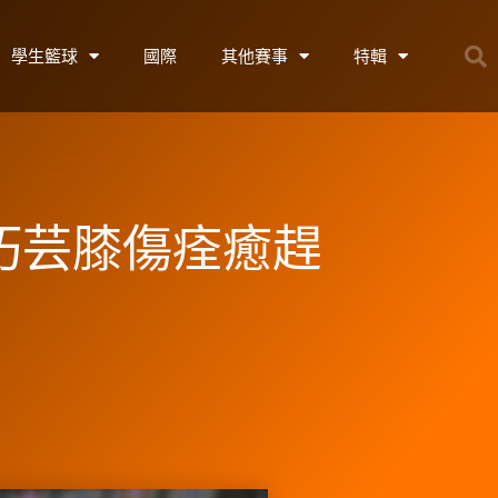
學生籃球
國際
其他賽事
特輯
賴巧芸膝傷痊癒趕