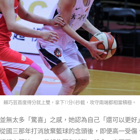
賴巧芸首度得分就上雙，拿下11分6抄截，攻守兩端都相當積極。
並無太多「驚喜」之感，她認為自己「還可以更好
從國三那年打消放棄籃球的念頭後，即便高一受傷