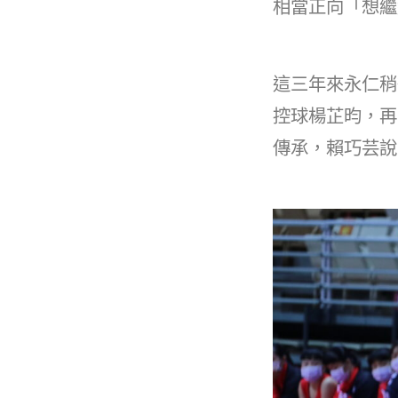
相當正向「想繼
這三年來永仁稍
控球楊芷昀，再
傳承，賴巧芸說