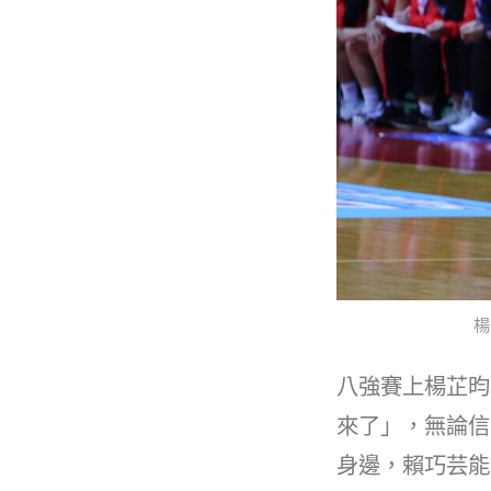
楊
八強賽上楊芷昀
來了」，無論信
身邊，賴巧芸能