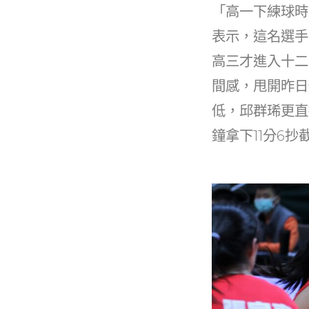
「高一下練球時
表示，這名選手
高三才進入十二
間感，甩開昨日
低，邱群琋更直
鐘拿下11分6