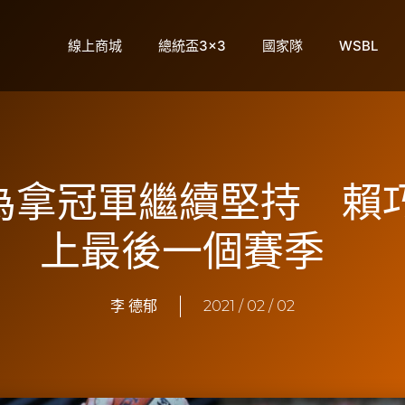
線上商城
總統盃3×3
國家隊
WSBL
】為拿冠軍繼續堅持 
上最後一個賽季
李 德郁
2021 / 02 / 02