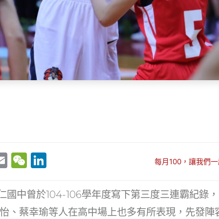
E
W
Li
每月100，讓我們一
w
m
e
n
t
ai
C
k
永仁國中曾於104-106學年度寫下第三度三連霸紀錄
r
l
h
e
怡、蔡幸瑜等人在高中場上也多有所表現，先發陣