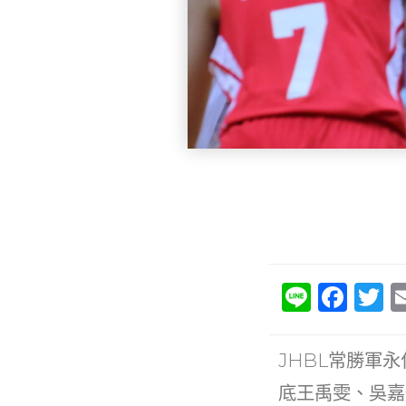
Li
F
T
n
a
e
c
it
JHBL常勝軍
e
e
底王禹雯、吳嘉