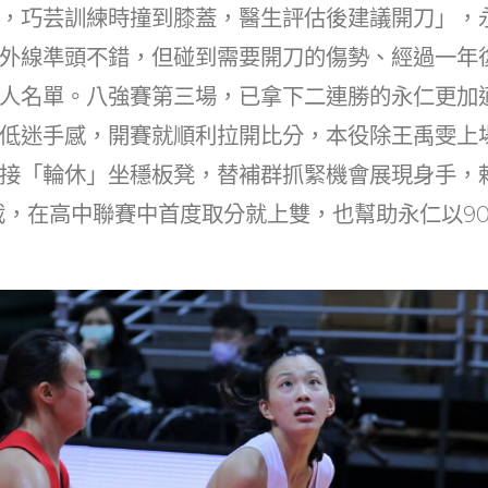
，巧芸訓練時撞到膝蓋，醫生評估後建議開刀」，
外線準頭不錯，但碰到需要開刀的傷勢、經過一年
人名單。八強賽第三場，已拿下二連勝的永仁更加
低迷手感，開賽就順利拉開比分，本役除王禹雯上
接「輪休」坐穩板凳，替補群抓緊機會展現身手，賴
抄截，在高中聯賽中首度取分就上雙，也幫助永仁以90