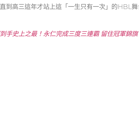
at
dI
直到高三這年才站上這「一生只有一次」的HBL舞
n
冠到手史上之最！永仁完成三度三連霸 留住冠軍錦旗