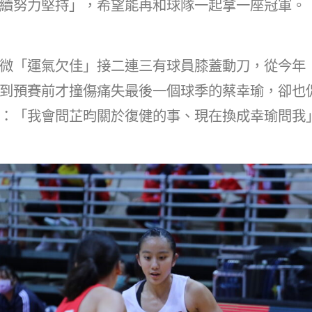
續努力堅持」，希望能再和球隊一起拿一座冠軍。
微「運氣欠佳」接二連三有球員膝蓋動刀，從今年
到預賽前才撞傷痛失最後一個球季的蔡幸瑜，卻也
：「我會問芷昀關於復健的事、現在換成幸瑜問我