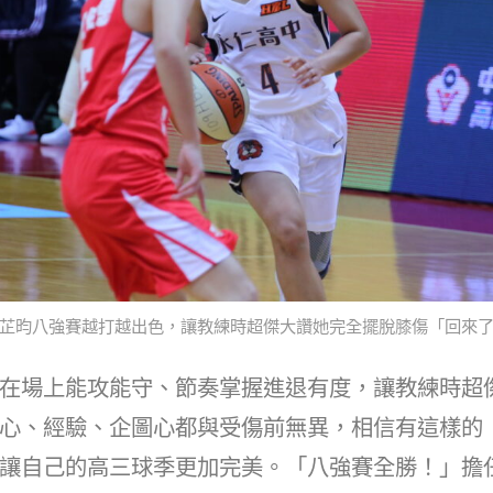
芷昀八強賽越打越出色，讓教練時超傑大讚她完全擺脫膝傷「回來
在場上能攻能守、節奏掌握進退有度，讓教練時超
心、經驗、企圖心都與受傷前無異，相信有這樣的
讓自己的高三球季更加完美。「八強賽全勝！」擔