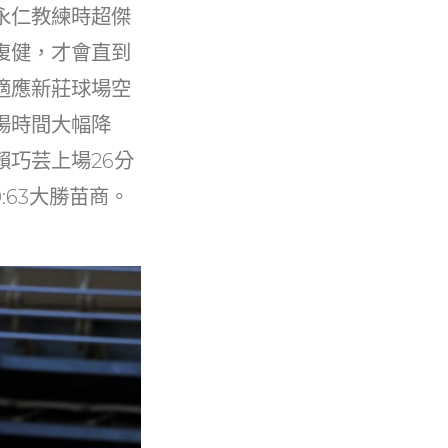
永仁教練時超傑
復健，才會直到
適應新莊球場空
場時間大幅降
巧芸上場26分
:63大勝苗商。