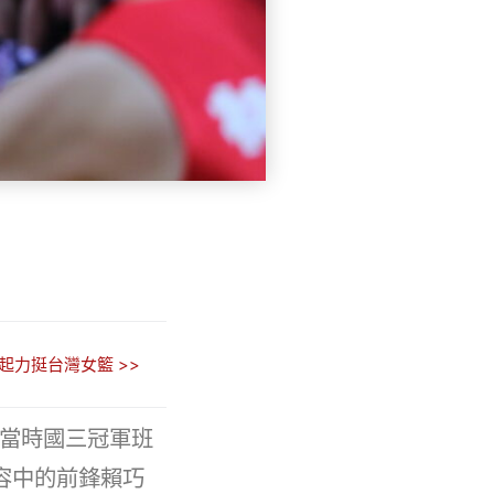
起力挺台灣女籃 >>
，當時國三冠軍班
容中的前鋒賴巧