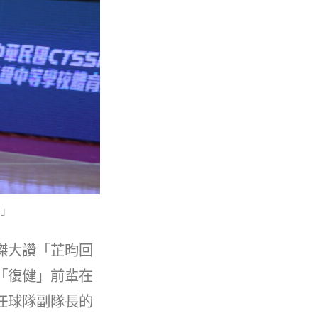
了」
傑大讚「芷昀回
「復健」前輩在
任球隊副隊長的