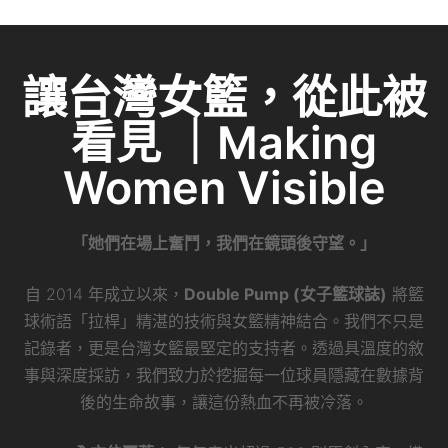
讓台灣女籃，從此被
看見 ｜Making
Women Visible
「她們在場上奮鬥，我們在鏡頭後守望。」
自 2014 年成立以來，
Double Pump (女子籃球誌)
將籃
球術語「拉桿」精湛的技術與女籃精神結合。我們不只是
記錄者，更是台灣女籃最堅定的支持者。透過具溫度的敘
事與深度採訪，我們致力於挖掘每一位球員隱藏在數據背
後的生命故事，讓這份熱血不再被冷落。