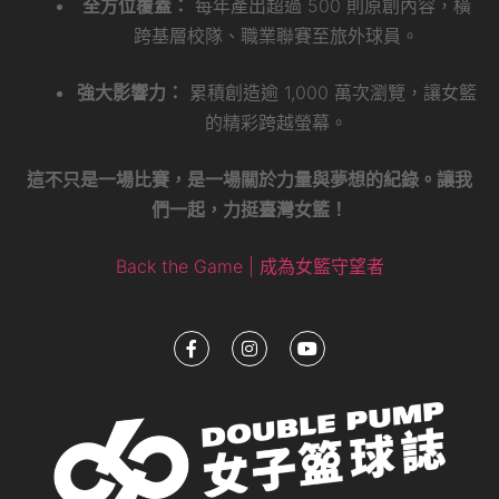
全方位覆蓋：
每年產出超過 500 則原創內容，橫
跨基層校隊、職業聯賽至旅外球員。
強大影響力：
累積創造逾 1,000 萬次瀏覽，讓女籃
的精彩跨越螢幕。
這不只是一場比賽，是一場關於力量與夢想的紀錄。讓我
們一起，力挺臺灣女籃！
Back the Game | 成為女籃守望者