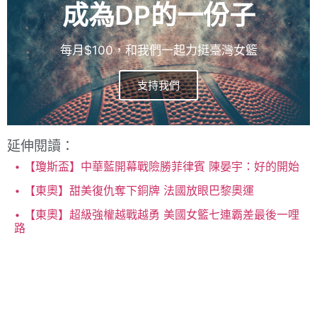
成為DP的一份子
每月$100，和我們一起力挺臺灣女籃
支持我們
延伸閱讀：
【瓊斯盃】中華藍開幕戰險勝菲律賓 陳晏宇：好的開始
【東奧】甜美復仇奪下銅牌 法國放眼巴黎奧運
【東奧】超級強權越戰越勇 美國女籃七連霸差最後一哩
路