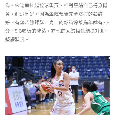
傷，宋瑞蓁扛起控球重責，相對壓縮自己得分機
會。好消息是，因為暈眩預賽完全沒打的彭詩
婷，有望八強歸隊。高二的彭詩婷菜鳥年就有7.6
分、5.8籃板的成績，有他的回歸相信能提升北一
整體狀況。