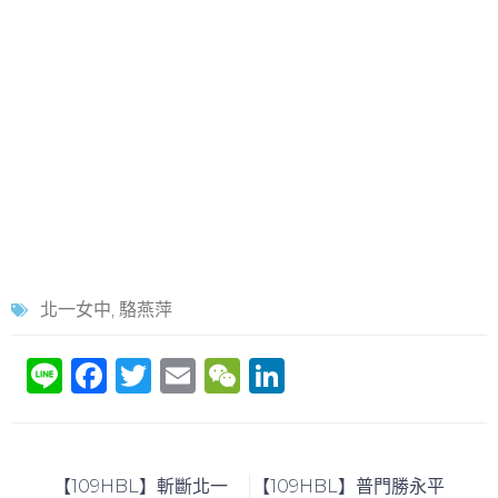
北一女中
,
駱燕萍
Li
F
T
E
W
Li
n
a
w
m
e
n
e
c
itt
ai
C
k
e
er
l
h
e
【109HBL】斬斷北一
【109HBL】普門勝永平