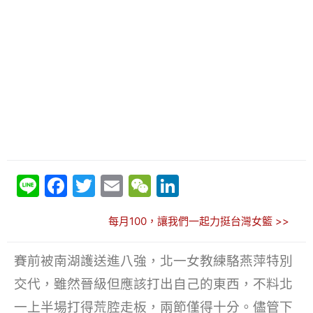
Li
F
T
E
W
Li
n
a
w
m
e
n
每月100，讓我們一起力挺台灣女籃 >>
e
c
itt
ai
C
k
e
er
l
h
e
賽前被南湖護送進八強，北一女教練駱燕萍特別
b
at
dI
交代，雖然晉級但應該打出自己的東西，不料北
o
n
一上半場打得荒腔走板，兩節僅得十分。儘管下