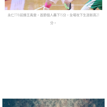
永仁178前鋒王禹雯，首節個人轟下15分，全場攻下生涯新高21
分。