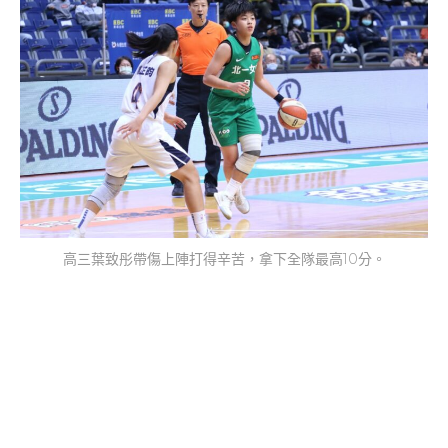
高三葉致彤帶傷上陣打得辛苦，拿下全隊最高10分。