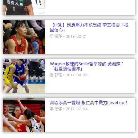
【HBL】別想壓力不能畏縮 李宜樺要「找
回信心」
李 德郁
2019-02-21
Wagner教練的Smile哲學發酵 黃湘婷：
「我愛這個團隊」
潘 郡瑤
2017-08-23
禁區添高一雙塔 永仁高中戰力Level up！
李 德郁
2017-07-04