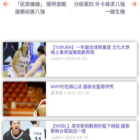
b
at
dI
「民族連線」 陽明激戰
分組第四 外卡尋求八強
搶勝前進八強
一線生機
o
n
o
k
【108UBA】一年磨合球隊重建 文化大學
捲土重來強權風範再現
Judith
2019-12-30
MVP的低調心法 國泰女籃鄭伊秀
潘 郡瑤
2017-03-24
【WSBL】庫克斯倒數兩秒籃下絕殺 國泰
擊敗台電扳回一城
Judith
2024-03-16