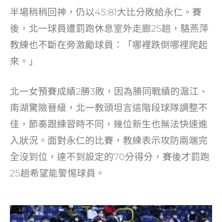
o
半場稍稍回神，仍以45:81大比分敗給永仁。賽
k
後，北一球員遭罰跑休息室外走廊25趟，駱燕萍
教練也不斷在旁激勵球員：「哪裡跌倒哪裡爬起
來。」
北一女預賽成績2勝3敗，因為勝同戰績的滬江、
南湖驚險晉級，北一教頭坦言這階段球隊調整不
佳，節奏跟練習時不同，幾位新生也無法快速進
入狀況。面對永仁的比賽，教練表示攻防兩端完
全沒到位，達不到設定的70分得分，賽後才罰跑
25趟希望能警惕球員。