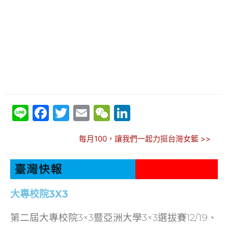
Li
F
T
E
W
Li
n
a
w
m
e
n
每月100，讓我們一起力挺台灣女籃 >>
e
c
itt
ai
C
k
e
er
l
h
e
b
at
dI
o
n
大專校院3X3
o
第二屆大專校院3×3暨亞洲大學3×3選拔賽12/19、
k