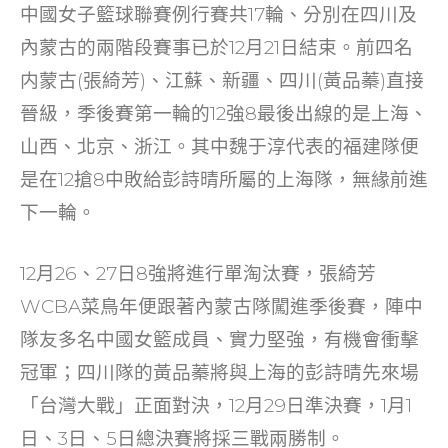
中國女子籃球聯賽例行賽共17輪、分別在四川及
內蒙古的兩階段賽事已於12月21日結束。前四名
内蒙古(張綺芳)、江蘇、新疆、四川(黃品蓁)直接
晉級，季後賽第一輪的12強8最後出線的是上海、
山西、北京、浙江。其中魏于淳代表的福建隊便
是在12搶8中敗給彭詩晴所屬的上海隊，無緣前進
下一輪。
12月26、27日8強將進行單淘汰賽，張綺芳
WCBA菜鳥年便跟著內蒙古隊闖進季後賽，陣中
隊友多名中國女籃成員、實力堅強，有機會衝擊
冠軍；四川隊的黃品蓁將與上海的彭詩晴先來場
「台灣大戰」正面對決，12月29日準決賽，1月1
日、3日、5日總決賽將採三戰兩勝制。