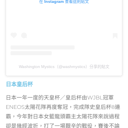
在 Instagram 查看這則貼文
Washington Mystics（@washmystics）分享的貼文
日本皇后杯
日本一年一度的天皇杯／皇后杯由WJBL冠軍
ENEOS太陽花隊再度奪冠，完成隊史皇后杯8連
霸，今年對日本女籃龍頭霸主太陽花隊來說過程
卻是幾經波折，打了一場艱辛的戰役，
賽後不論