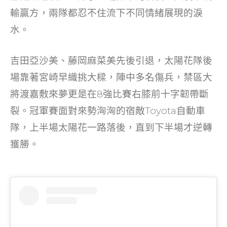
輸贏方，兩隊都忍不住流下不同情緒展現的淚
水
。
吉田亞沙美、藤岡麻菜美先後引退，太陽花隊後
場靠著宮崎早織挑大樑，陣中多名傷兵，禁區大
將渡嘉敷來夢更是在8強比賽右膝前十字韌帶斷
裂。冠軍賽面對來勢洶洶的宿敵Toyota自動車
隊，上半場太陽花一路落後，直到下半場才逆轉
獲勝。