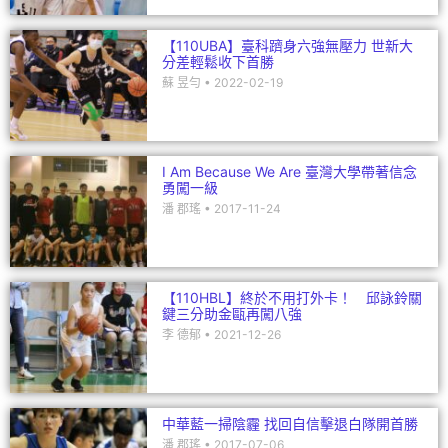
【110UBA】臺科躋身六強無壓力 世新大
分差輕鬆收下首勝
蘇 昱勻
2022-02-19
I Am Because We Are 臺灣大學帶著信念
勇闖一級
潘 郡瑤
2017-11-24
【110HBL】終於不用打外卡！ 邱詠鈴關
鍵三分助金甌再闖八強
李 德郁
2021-12-26
中華藍一掃陰霾 找回自信擊退白隊開首勝
潘 郡瑤
2017-07-06