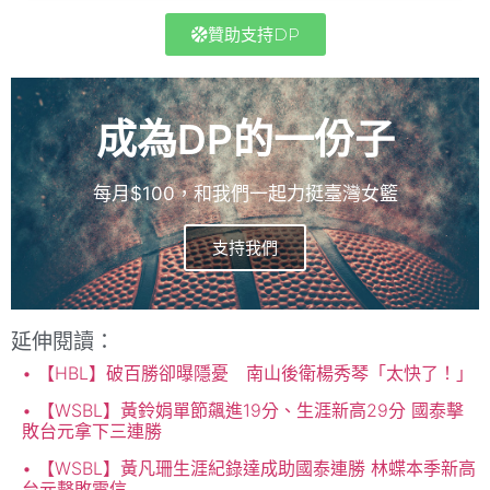
贊助支持DP
成為DP的一份子
每月$100，和我們一起力挺臺灣女籃
支持我們
延伸閱讀：
【HBL】破百勝卻曝隱憂 南山後衛楊秀琴「太快了！」
【WSBL】黃鈴娟單節飆進19分、生涯新高29分 國泰擊
敗台元拿下三連勝
【WSBL】黃凡珊生涯紀錄達成助國泰連勝 林蝶本季新高
台元擊敗電信