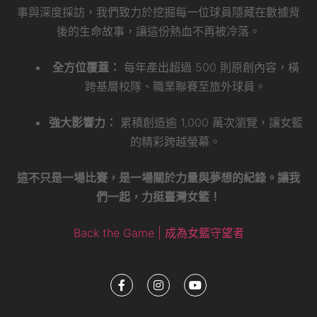
事與深度採訪，我們致力於挖掘每一位球員隱藏在數據背
後的生命故事，讓這份熱血不再被冷落。
全方位覆蓋：
每年產出超過 500 則原創內容，橫
跨基層校隊、職業聯賽至旅外球員。
強大影響力：
累積創造逾 1,000 萬次瀏覽，讓女籃
的精彩跨越螢幕。
這不只是一場比賽，是一場關於力量與夢想的紀錄。讓我
們一起，力挺臺灣女籃！
Back the Game | 成為女籃守望者