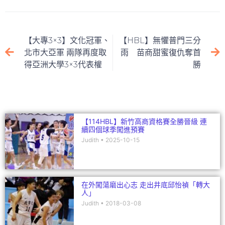
n
a
w
m
e
n
e
c
itt
ai
C
k
e
er
l
h
e
【大專3×3】文化冠軍、
【HBL】無懼普門三分
b
at
dI
北市大亞軍 兩隊再度取
雨 苗商甜蜜復仇奪首
得亞洲大學3×3代表權
勝
o
n
o
k
【114HBL】新竹高商資格賽全勝晉級 連
續四個球季闖進預賽
Judith
2025-10-15
在外闖蕩磨出心志 走出井底邱怡禎「轉大
人」
Judith
2018-03-08