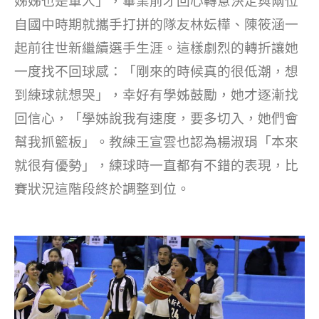
姊姊也是軍人」，畢業前才回心轉意決定與兩位
自國中時期就攜手打拼的隊友林妘樺、陳筱涵一
起前往世新繼續選手生涯。這樣劇烈的轉折讓她
一度找不回球感：「剛來的時候真的很低潮，想
到練球就想哭」，幸好有學姊鼓勵，她才逐漸找
回信心，「學姊說我有速度，要多切入，她們會
幫我抓籃板」。教練王宣雲也認為楊淑琄「本來
就很有優勢」，練球時一直都有不錯的表現，比
賽狀況這階段終於調整到位。