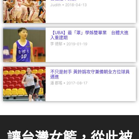
Judith
2018-04-13
【UBA】最「罩」學姊雙畢業 台體大進
入重建期
李 德郁
2019-01-19
不只是射手 黃鈴娟攻守兼備朝全方位球員
邁進
潘 郡瑤
2017-08-17
讓台灣女籃，從此被