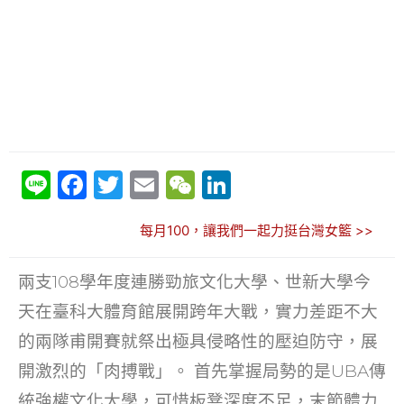
Li
F
T
E
W
Li
n
a
w
m
e
n
每月100，讓我們一起力挺台灣女籃 >>
e
c
itt
ai
C
k
e
er
l
h
e
兩支108學年度連勝勁旅文化大學、世新大學今
b
at
dI
天在臺科大體育館展開跨年大戰，實力差距不大
o
n
的兩隊甫開賽就祭出極具侵略性的壓迫防守，展
o
開激烈的「肉搏戰」。 首先掌握局勢的是UBA傳
k
統強權文化大學，可惜板凳深度不足，末節體力