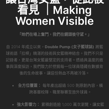
看見 ｜Making
Women Visible
「她們在場上奮鬥，我們在鏡頭後守望。」
自 2014 年成立以來，
Double Pump (女子籃球誌)
將籃
球術語「拉桿」精湛的技術與女籃精神結合。我們不只是
記錄者，更是台灣女籃最堅定的支持者。透過具溫度的敘
事與深度採訪，我們致力於挖掘每一位球員隱藏在數據背
後的生命故事，讓這份熱血不再被冷落。
全方位覆蓋：
每年產出超過 500 則原創內容，橫
跨基層校隊、職業聯賽至旅外球員。
強大影響力：
累積創造逾 1,000 萬次瀏覽，讓女籃