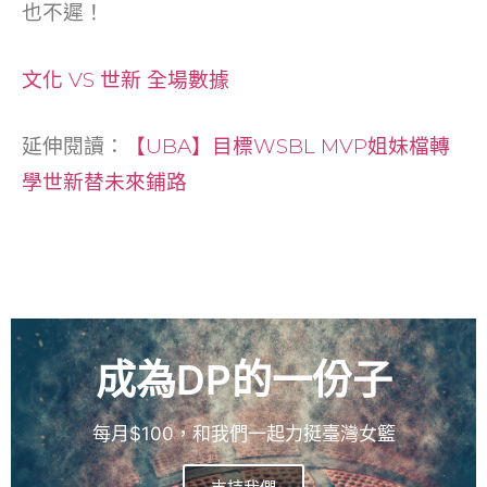
也不遲！
文化 VS 世新 全場數據
延伸閱讀：
【UBA】目標WSBL MVP姐妹檔轉
學世新替未來鋪路
成為DP的一份子
每月$100，和我們一起力挺臺灣女籃