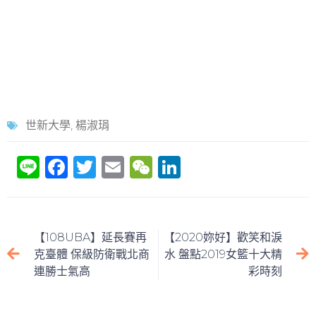
世新大學
,
楊淑琄
Li
F
T
E
W
Li
n
a
w
m
e
n
e
c
itt
ai
C
k
e
er
l
h
e
【108UBA】延長賽再
【2020妳好】歡笑和淚
b
at
dI
克臺體 保級防衛戰北商
水 盤點2019女籃十大精
連勝士氣高
彩時刻
o
n
o