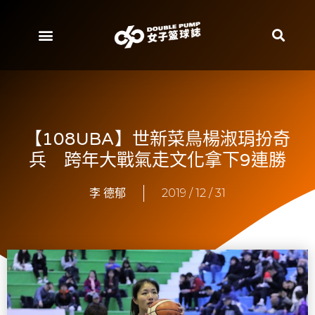
【108UBA】世新菜鳥楊淑琄扮奇
兵 跨年大戰氣走文化拿下9連勝
李 德郁
2019 / 12 / 31