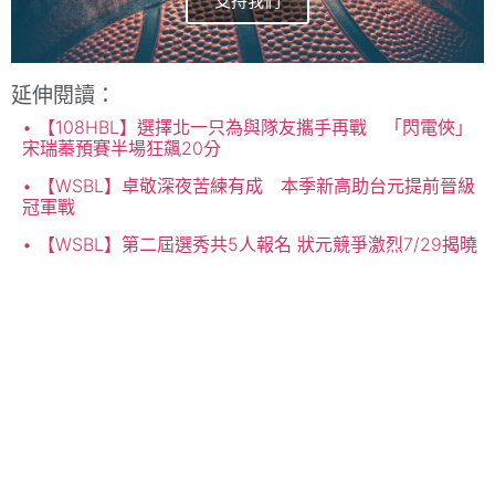
支持我們
延伸閱讀：
【108HBL】選擇北一只為與隊友攜手再戰 「閃電俠」
宋瑞蓁預賽半場狂飆20分
【WSBL】卓敬深夜苦練有成 本季新高助台元提前晉級
冠軍戰
【WSBL】第二屆選秀共5人報名 狀元競爭激烈7/29揭曉