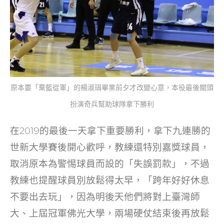
原本要「棄籃從軍」的楊淑琄畢業前夕才改變心意，本役最後關頭
扮演奇兵幫助球隊拿下勝利
在2019的最後一天拿下重要勝利，拿下九連勝的
世新大學賽後開心歡呼，教練還特別嘉獎球員，
取消原本為警惕球員而設的「失誤罰款」，不過
教練也提醒球員別放鬆得太早，「跨年好好休息
不要出去玩」，因為明後天他們將對上臺灣師
大、上屆冠軍佛光大學，兩場硬仗結束後再放鬆