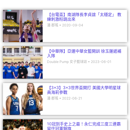
k
【台電盃】南湖隊長李貞誼「太穩定」 教
練刺激盼跳出來
潘 郡瑤
2020-09-04
【中華隊】亞運中華女籃開訓 徐玉蓮遞補
入隊
Double Pump 女子籃球誌
2023-06-01
【3×3】3×3世界盃開打 美國大學明星球
員海莉參戰
潘 郡瑤
2022-06-21
10冠到手史上之最！永仁完成三度三連霸
留住冠軍錦旗