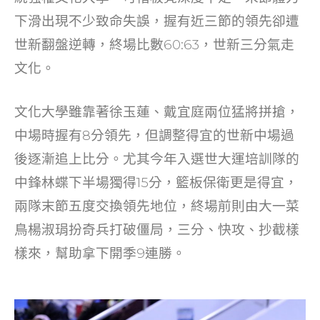
下滑出現不少致命失誤，握有近三節的領先卻遭
世新翻盤逆轉，終場比數60:63，世新三分氣走
文化。
文化大學雖靠著徐玉蓮、戴宜庭兩位猛將拼搶，
中場時握有8分領先，但調整得宜的世新中場過
後逐漸追上比分。尤其今年入選世大運培訓隊的
中鋒林蝶下半場獨得15分，籃板保衛更是得宜，
兩隊末節五度交換領先地位，終場前則由大一菜
鳥楊淑琄扮奇兵打破僵局，三分、快攻、抄截樣
樣來，幫助拿下開季9連勝。