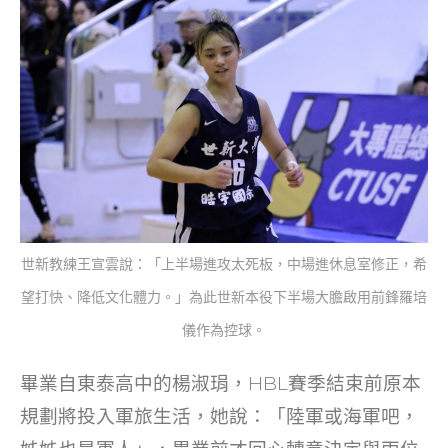
世新教練王宣雲說：「上半場進攻太死板，中場進休息室修正，希
望打快、降低文化體力。」為此世新本役下半場大膽啟用前鋒羅培
儀作為控球。
畢業自東泰高中的楊淑琄，HBL賽季結束前原本
規劃將投入軍旅生活，她說：「陸軍或海軍吧，