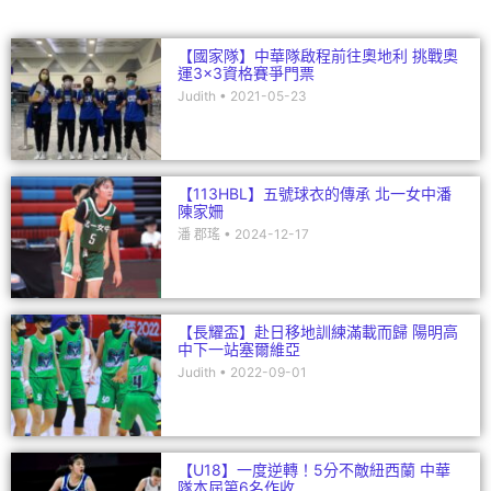
【國家隊】中華隊啟程前往奧地利 挑戰奧
運3×3資格賽爭門票
Judith
2021-05-23
【113HBL】五號球衣的傳承 北一女中潘
陳家姍
潘 郡瑤
2024-12-17
【長耀盃】赴日移地訓練滿載而歸 陽明高
中下一站塞爾維亞
Judith
2022-09-01
【U18】一度逆轉！5分不敵紐西蘭 中華
隊本屆第6名作收