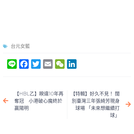
台元女籃
Li
F
T
E
W
Li
n
a
w
m
e
n
e
c
itt
ai
C
k
e
er
l
h
e
【HBL乙】睽違10年再
【特輯】好久不見！ 闊
b
at
dI
奪冠 小港破心魔終於
別臺灣三年張綺芳現身
贏陽明
球場 「未來想繼續打
o
n
球」
o
k