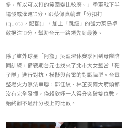
多，所以可以打的範圍變比較廣。」季軍戰下半
場發威灌進13分，跟蔡佩真輪流「分扣打
(quota，配額)」，加上「跳級」的強力菜鳥卓
敬挹注10分，幫助台元一路領先到最後。
除了旅外球星「阿盜」吳盈潔休賽季回到母隊陪
同訓練，備戰期台元也找來了北市大女籃當「靶
子隊」進行對抗，模擬與台電的對戰陣型。台電
整場火力無法串聯，郭佳紋、林芷安兩大箭頭都
沒有完全發揮，僅賴欣妤一人得分突破雙位數，
始終翻不過計分板上的比數。