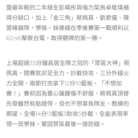
o
盟最年輕的二年級生彭曉彤與強力菜鳥卓敬填補
k
得分缺口，加上「金三角」蔡佩真、劉君儀、陳
萓峰鎮隊，學姊、妹連線在季後賽第一戰順利以
62:46擊敗台電，取得聽牌的第一勝。
上場超過35分鐘高居全隊之冠的「禁區大神」蔡
佩真，開賽就卯足全力，抄截快攻、三分外線火
力全開，兩節打完拿下12分10籃板，「不想加
賽！」賽前因為豐心蓮腰傷不舒服，蔡佩真頂替
先發雖然有點錯愕，但也不想辜負隊友、教練的
期望，全場14分13籃板3助攻5抄截，全能表現率
領一班學妹，鞏固禁區最後一道防線。