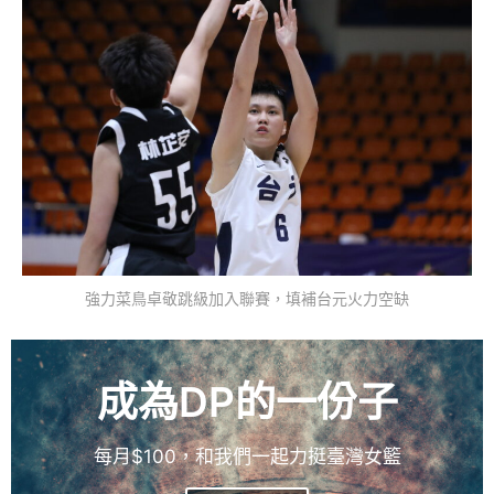
強力菜鳥卓敬跳級加入聯賽，填補台元火力空缺
成為DP的一份子
每月$100，和我們一起力挺臺灣女籃