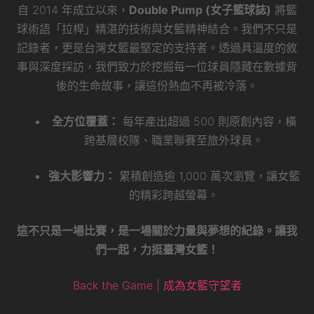
自 2014 年成立以來，
Double Pump (女子籃球誌)
將籃
球術語「拉桿」精湛的技術與女籃精神結合。我們不只是
記錄者，更是台灣女籃最堅定的支持者。透過具溫度的敘
事與深度採訪，我們致力於挖掘每一位球員隱藏在數據背
後的生命故事，讓這份熱血不再被冷落。
全方位覆蓋：
每年產出超過 500 則原創內容，橫
跨基層校隊、職業聯賽至旅外球員。
強大影響力：
累積創造逾 1,000 萬次瀏覽，讓女籃
的精彩跨越螢幕。
這不只是一場比賽，是一場關於力量與夢想的紀錄。讓我
們一起，力挺臺灣女籃！
Back the Game | 成為女籃守望者