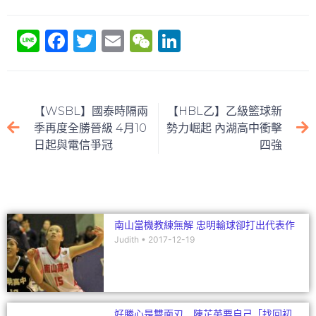
Li
F
T
E
W
Li
n
a
w
m
e
n
e
c
itt
ai
C
k
e
er
l
h
e
【WSBL】國泰時隔兩
【HBL乙】乙級籃球新
b
at
dI
季再度全勝晉級 4月10
勢力崛起 內湖高中衝擊
日起與電信爭冠
四強
o
n
o
k
南山當機教練無解 忠明輸球卻打出代表作
Judith
2017-12-19
好勝心是雙面刃 陳芷英要自己「找回初