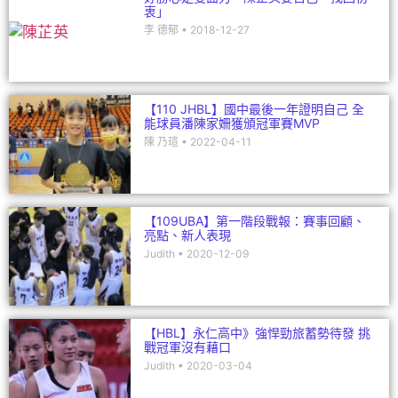
衷」
李 德郁
2018-12-27
【110 JHBL】國中最後一年證明自己 全
能球員潘陳家姍獲頒冠軍賽MVP
陳 乃瑄
2022-04-11
【109UBA】第一階段戰報：賽事回顧、
亮點、新人表現
Judith
2020-12-09
【HBL】永仁高中》強悍勁旅蓄勢待發 挑
戰冠軍沒有藉口
Judith
2020-03-04