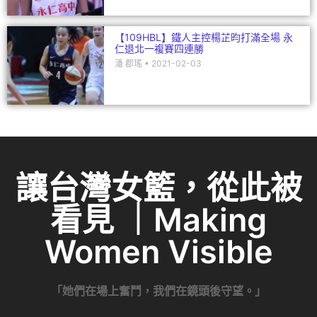
【109HBL】鐵人主控楊芷昀打滿全場 永
仁退北一複賽四連勝
潘 郡瑤
2021-02-03
讓台灣女籃，從此被
看見 ｜Making
Women Visible
「她們在場上奮鬥，我們在鏡頭後守望。」