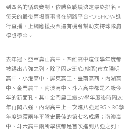
o
到四名的循環賽制，依勝負戰績決定最終排名。
k
每天的最後兩場賽事將在網路平台YO!SHOW進
行直播，上網應援投票還有機會幫助支持球隊贏
得獎學金。
去年冠、亞軍壽山高中、四維高中這個學年度都
被踢出八強之列，除了固定班底(桃園)市立陽明
高中、小港高中、屏東高工、臺南高商，內湖高
中、金門農工、南澳高中、斗六高中都是乙級今
年的新面孔。其中金門農工繼87學年度後時隔20
年再闖八強，內湖高中上一次進八強是95、96學
年度連續兩年平隊史最佳的第七名成績；南澳高
中、斗六高中兩所學校都是首次進到八強之列，