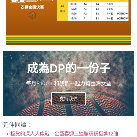
成為DP的一份子
每月$100，和我們一起力挺臺灣女籃
支持我們
延伸閱讀：
板凳夠深人人能戰 金甌喜迎三連勝穩穩挺進12強