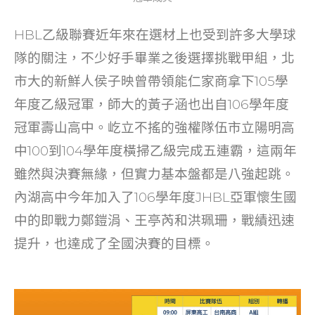
HBL乙級聯賽近年來在選材上也受到許多大學球
隊的關注，不少好手畢業之後選擇挑戰甲組，北
市大的新鮮人侯子映曾帶領能仁家商拿下105學
年度乙級冠軍，師大的黃子涵也出自106學年度
冠軍壽山高中。屹立不搖的強權隊伍市立陽明高
中100到104學年度橫掃乙級完成五連霸，這兩年
雖然與決賽無緣，但實力基本盤都是八強起跳。
內湖高中今年加入了106學年度JHBL亞軍懷生國
中的即戰力鄭鎧涓、王亭芮和洪珮珊，戰績迅速
提升，也達成了全國決賽的目標。