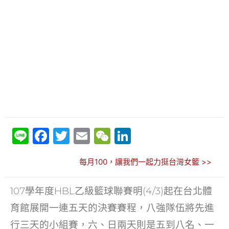
Li
F
T
E
W
Li
n
a
w
m
e
n
每月100，讓我們一起力挺台灣女籃 >>
e
c
itt
ai
C
k
e
er
l
h
e
107學年度HBL乙級籃球聯賽明(4/3)起在台北體
b
at
dI
育館展開一連五天的決賽賽程，八強隊伍將先進
o
n
行三天的小組賽，六、日兩天則是五到八名、一