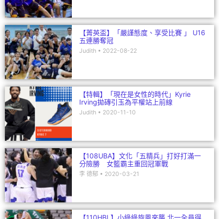
【菁英盃】「嚴謹態度、享受比賽 」 U16
五連勝奪冠
Judith
2022-08-22
【特輯】「現在是女性的時代」Kyrie
Irving拋磚引玉為平權站上前線
Judith
2020-11-10
【108UBA】文化「五精兵」打好打滿一
分險勝 女籃霸主重回冠軍戰
李 德郁
2020-03-21
【110HBL】小綠綠旋風來襲 北一全員得