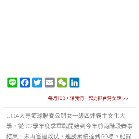
Li
F
T
E
W
Li
n
a
w
m
e
n
每月100，讓我們一起力挺台灣女籃 >>
e
c
itt
ai
C
k
e
er
l
h
e
UBA大專籃球聯賽公開女一級四連霸主文化大
b
at
dI
學，從102學年度季軍戰開始到今年前兩階段賽事
o
n
結束，未再嘗過敗仗，連勝累積達到60場。紀錄