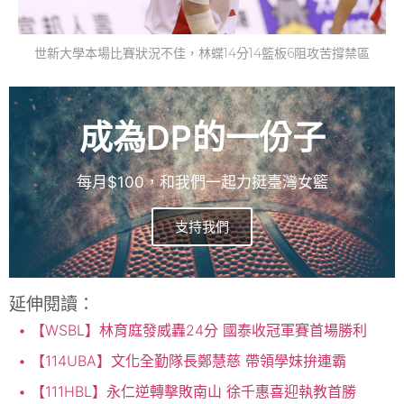
世新大學本場比賽狀況不佳，林蝶14分14籃板6阻攻苦撐禁區
成為DP的一份子
每月$100，和我們一起力挺臺灣女籃
支持我們
延伸閱讀：
【WSBL】林育庭發威轟24分 國泰收冠軍賽首場勝利
【114UBA】文化全勤隊長鄭慧慈 帶領學妹拚連霸
【111HBL】永仁逆轉擊敗南山 徐千惠喜迎執教首勝