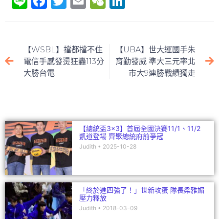
Li
F
T
E
W
Li
n
a
w
m
e
n
e
c
itt
ai
C
k
e
er
l
h
e
【WSBL】擋都擋不住
【UBA】世大運國手朱
b
at
dI
電信手感發燙狂轟113分
育勤發威 準大三元率北
大勝台電
市大9連勝戰績獨走
o
n
o
k
【總統盃3×3】首屆全國決賽11/1、11/2
凱道登場 齊聚總統府前爭冠
Judith
2025-10-28
「終於進四強了！」世新攻蛋 隊長梁雅媚
壓力釋放
Judith
2018-03-09