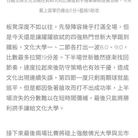
日籍交換生児玉楓在對師大的比賽遭對手撞擊鼻樑送醫治療，今天
戴上面罩仍繳出8分4籃板6助攻
板凳深度不如以往，先發陣容幾乎打滿全場，但
是今天還是讓躍躍欲試的四強熱門世新大學踢到
鐵板，文化大學一、二節各打出一波8:0、9:0，
比數最多拉開19分差。下半場世新雖然逐漸找回
節奏，速度拉起來後防守策略也有效干擾，造成
文化出現連續失誤，第四節一度只剩兩顆球就能
追平，但是都因急著搶攻而打不出成功率，上半
場流失的分數難以在短時間彌補，最後只能將勝
利拱手讓給文化大學。
接下來最後兩場比賽將碰上強敵佛光大學與北市