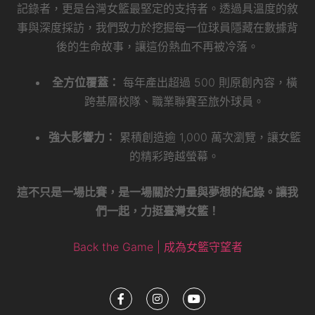
記錄者，更是台灣女籃最堅定的支持者。透過具溫度的敘
事與深度採訪，我們致力於挖掘每一位球員隱藏在數據背
後的生命故事，讓這份熱血不再被冷落。
全方位覆蓋：
每年產出超過 500 則原創內容，橫
跨基層校隊、職業聯賽至旅外球員。
強大影響力：
累積創造逾 1,000 萬次瀏覽，讓女籃
的精彩跨越螢幕。
這不只是一場比賽，是一場關於力量與夢想的紀錄。讓我
們一起，力挺臺灣女籃！
Back the Game | 成為女籃守望者