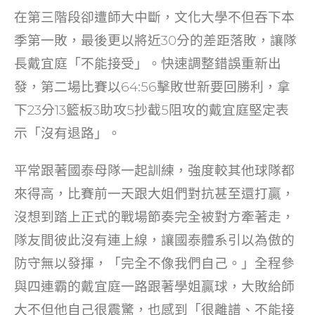
o
在第三階段卻遭師大中斷，文化大學不但吞下本
k
季第一敗，最後更以將近30分的差距落敗，讓隊
長戴宜庭「不能接受」。快速調整錯誤重新出
發，第二場比賽以64:56擊敗世新要回勝利，拿
下23分13籃板3助攻5抄截5阻攻的戴宜庭堅定表
示「沒有退路」。
平常跟著國泰母隊一起訓練，強度較其他球隊都
來得高，比賽前一天跟大姐們對抗甚至還打贏，
沒想到踏上正式的戰場節奏完全被對方牽著走，
隊友間彼此沒有連上線，讓國泰體系引以為傲的
防守無以發揮，「完全不像我們自己。」全程參
與四連霸的戴宜庭一路跟著學姐贏球，大敗給師
大不但他自己很震驚，也感到「很離譜、不能接