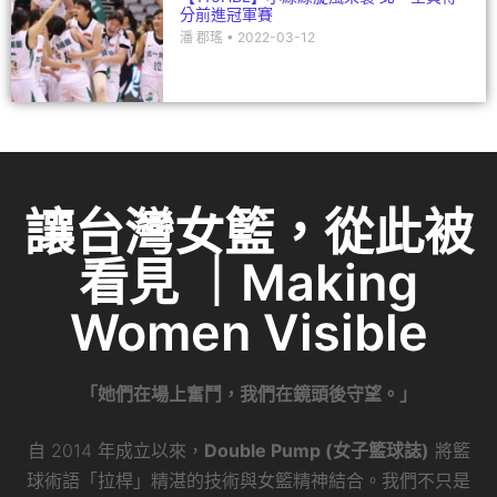
分前進冠軍賽
潘 郡瑤
2022-03-12
讓台灣女籃，從此被
看見 ｜Making
Women Visible
「她們在場上奮鬥，我們在鏡頭後守望。」
自 2014 年成立以來，
Double Pump (女子籃球誌)
將籃
球術語「拉桿」精湛的技術與女籃精神結合。我們不只是