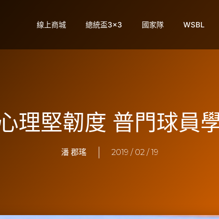
線上商城
總統盃3×3
國家隊
WSBL
化心理堅韌度 普門球員
潘 郡瑤
2019 / 02 / 19