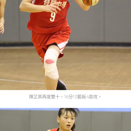
陳芷英再度雙十，16分13籃板4助攻。