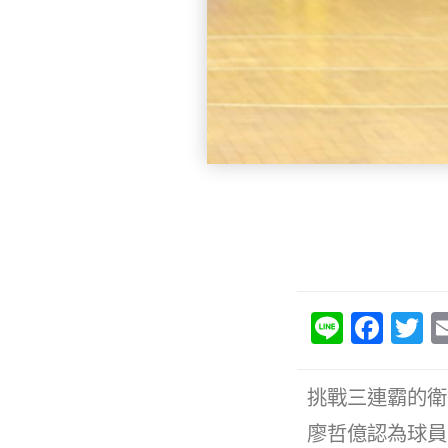
Li
F
T
n
a
e
c
it
挑戰三連霸的衛
e
e
廖哲億認為球員