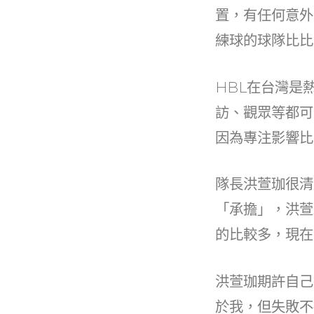
b
置，有任何意外
o
練球的球隊比比
o
k
HBL在台灣是
訪、觀眾等都可
因為專注影響比
隊長洪萱珈很清
「承擔」，洪萱
的比較多，現在
洪萱珈期許自己
於我，但失敗不