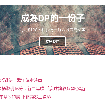
成為DP的一份子
每月$100，和我們一起力挺臺灣女籃
支持我們
塔對決，滬江氣走淡商
隊長楊淑琄16分世新二連勝 「贏球讓教練開心點」
開花擊敗印尼 小組預賽二連勝