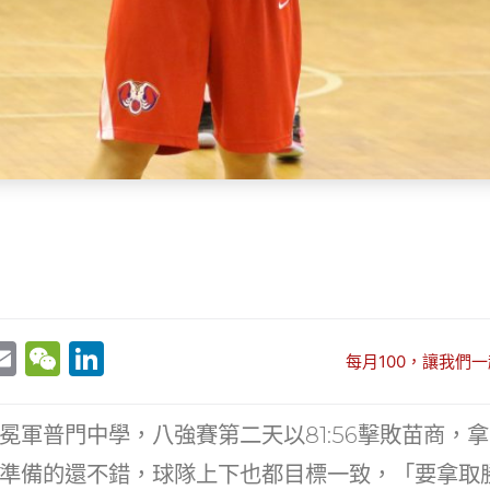
E
W
Li
每月100，讓我們一
w
m
e
n
t
ai
C
k
冕軍普門中學，八強賽第二天以81:56擊敗苗商，
r
l
h
e
準備的還不錯，球隊上下也都目標一致，「要拿取