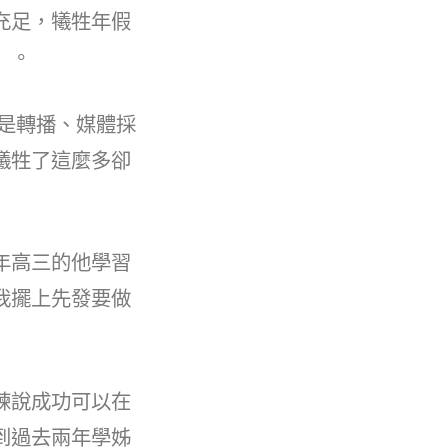
充足，犧牲年假
」。
是轉播、媒體採
犧牲了這麼多卻
年高三的他學習
我擺上先發要做
練說成功可以在
到過去兩年學姊