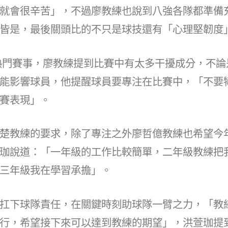
at
dI
就會很辛苦」，不過廖教練也說到八強各隊都準備
n
皆是，最後關頭比的不只是球技還有「心理堅韌度
熱門賽事，廖教練提到比賽中有太多干擾成分，不論
能影響球員，他提醒球員要專注在比賽中，「不要
賽表現」。
楚教練的要求，除了專注之外廖哲億教練也希望今
珈說道：「一年級的工作比較簡單，二年級教練把
三年級我在學習承擔」。
扛下球隊責任，在關鍵時刻助球隊一臂之力，「教
行，希望接下來可以達到教練的期望」，洪萱珈提