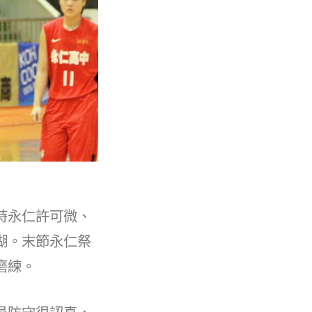
時永仁許可微、
湖。末節永仁祭
磨練。