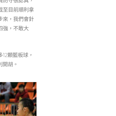
員防守很認真，
截至目前順利拿
步來，我們會針
四強，不敢大
12顆籃板球，
利開胡。