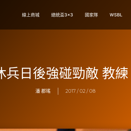
線上商城
總統盃3×3
國家隊
WSBL
休兵日後強碰勁敵 教
潘 郡瑤
2017 / 02 / 08