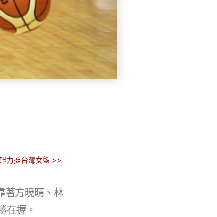
起力挺台灣女籃 >>
靠著方曉晴、林
四勝在握。