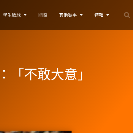
學生籃球
國際
其他賽事
特輯
練：「不敢大意」