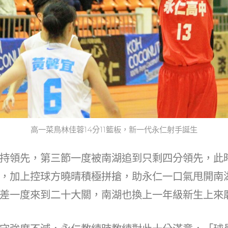
高一菜鳥林佳蓉14分11籃板，新一代永仁射手誕生
持領先，第三節一度被南湖追到只剩四分領先，此
，加上控球方曉晴積極拼搶，助永仁一口氣甩開南
差一度來到二十大關，南湖也換上一年級新生上來