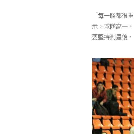
b
o
「每一勝都很重
o
示，球隊高一、
k
要堅持到最後，