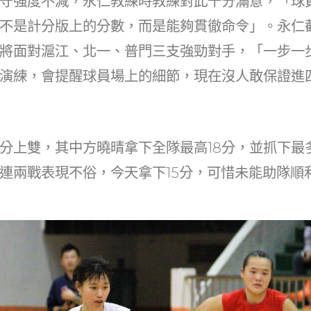
守強度不減，永仁教練時教練對此十分滿意，「球
不是計分版上的分數，而是能夠貫徹命令」。永仁
將面對滬江、北一、普門三支強勁對手，「一步一
演練，會提醒球員場上的細節，現在沒人敢保證進
分上雙，其中方曉晴拿下全隊最高18分，並抓下最多
連兩戰表現不俗，今天拿下15分，可惜未能助隊順