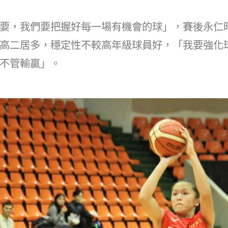
at
dI
n
要，我們要把握好每一場有機會的球」，賽後永仁
高二居多，穩定性不較高年級球員好，「我要強化
不管輸贏」。