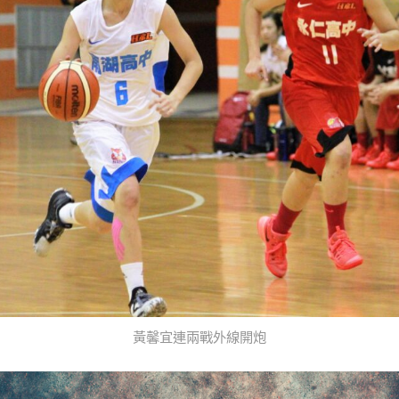
黃馨宜連兩戰外線開炮