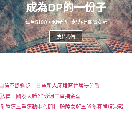
成為DP的一份子
每月$100，和我們一起力挺臺灣女籃
支持我們
積自信不斷進步 台電新人廖瑋晴暫居得分后
猛轟 國泰大勝26分週三直指金盃
全障運三重運動中心開打 聽障女籃五隊參賽循環決戰