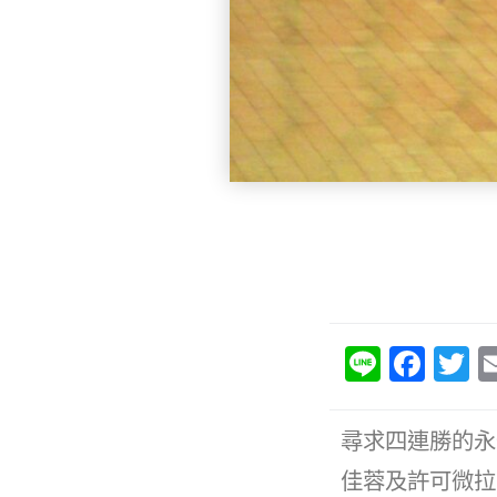
Li
F
T
n
a
e
c
it
尋求四連勝的永
e
e
佳蓉及許可微拉