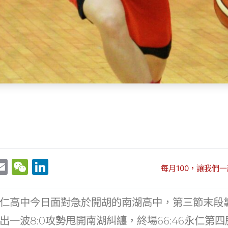
E
W
Li
每月100，讓我們一
w
m
e
n
t
ai
C
k
仁高中今日面對急於開胡的南湖高中，第三節末段
r
l
h
e
出一波8:0攻勢甩開南湖糾纏，終場66:46永仁第