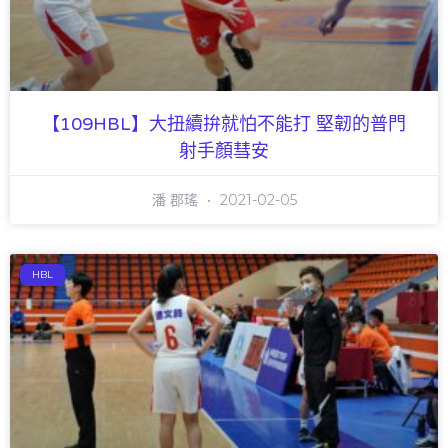
【109HBL】大扭續拚就怕不能打 堅韌的普門
射手顏彗安
潘 郡瑤
2021-02-05
HBL