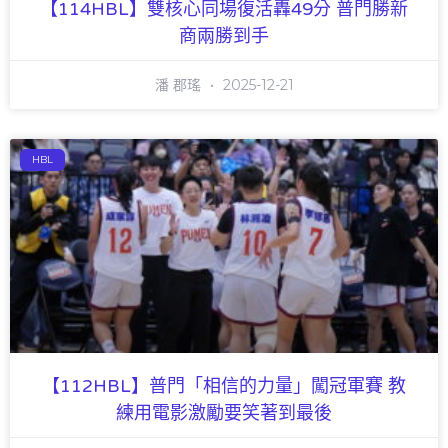
【114HBL】雙核心同場復活轟49分 普門勝新
商兩勝到手
潘 郡瑤
2025-12-21
HBL
【112HBL】普門「相信的力量」闖冠軍賽 教
練用電影激勵要笑著到最後