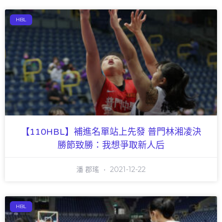
HBL
【110HBL】補進名單站上先發 普門林湘凌決
勝節致勝：我想爭取新人后
潘 郡瑤
2021-12-22
HBL