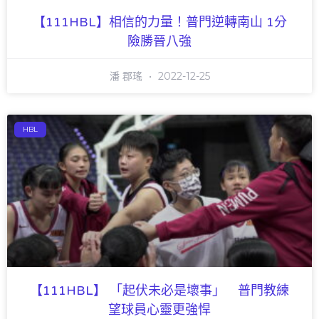
【111HBL】相信的力量！普門逆轉南山 1分
險勝晉八強
潘 郡瑤
2022-12-25
HBL
【111HBL】 「起伏未必是壞事」 普門教練
望球員心靈更強悍