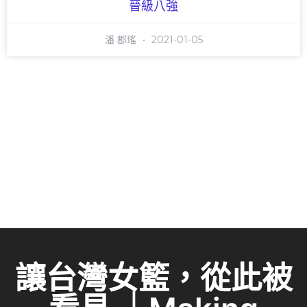
晉級八強
潘 郡瑤
2021-01-05
讓台灣女籃，從此被