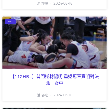
潘 郡瑤
2024-03-16
HBL
【112HBL】普門逆轉陽明 重返冠軍賽明對決
北一女中
潘 郡瑤
2024-03-16