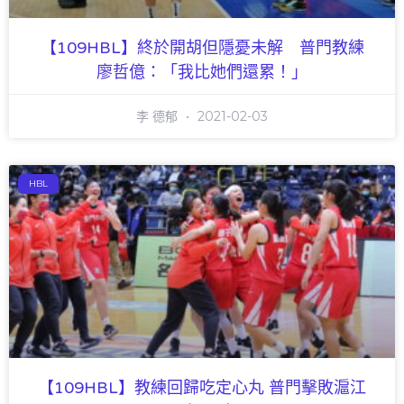
【109HBL】終於開胡但隱憂未解 普門教練
廖哲億：「我比她們還累！」
李 德郁
2021-02-03
HBL
【109HBL】教練回歸吃定心丸 普門擊敗滬江