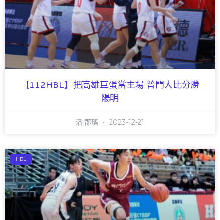
【112HBL】把高雄巨蛋當主場 普門大比分勝
陽明
潘 郡瑤
2023-12-21
HBL