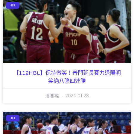
HBL
【112HBL】保持微笑！普門延長賽力退陽明
笑納八強四連勝
潘 郡瑤
2024-01-28
HBL