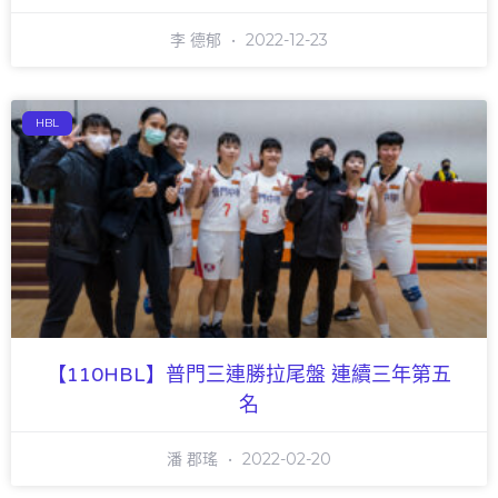
李 德郁
2022-12-23
HBL
【110HBL】普門三連勝拉尾盤 連續三年第五
名
潘 郡瑤
2022-02-20