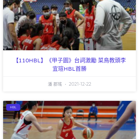
【110HBL】《甲子園》台詞激勵 菜鳥教頭李
宜瑄HBL首勝
潘 郡瑤
2021-12-22
HBL