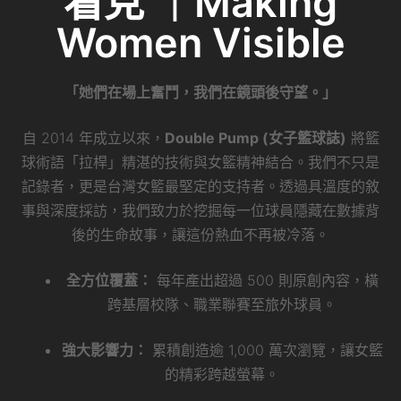
看見 ｜Making
Women Visible
「她們在場上奮鬥，我們在鏡頭後守望。」
自 2014 年成立以來，
Double Pump (女子籃球誌)
將籃
球術語「拉桿」精湛的技術與女籃精神結合。我們不只是
記錄者，更是台灣女籃最堅定的支持者。透過具溫度的敘
事與深度採訪，我們致力於挖掘每一位球員隱藏在數據背
後的生命故事，讓這份熱血不再被冷落。
全方位覆蓋：
每年產出超過 500 則原創內容，橫
跨基層校隊、職業聯賽至旅外球員。
強大影響力：
累積創造逾 1,000 萬次瀏覽，讓女籃
的精彩跨越螢幕。