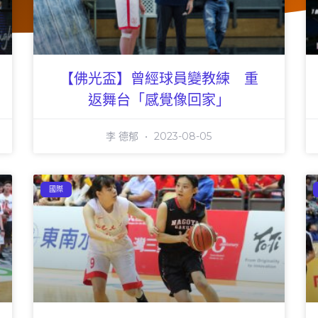
【佛光盃】曾經球員變教練 重
返舞台「感覺像回家」
李 德郁
2023-08-05
國際