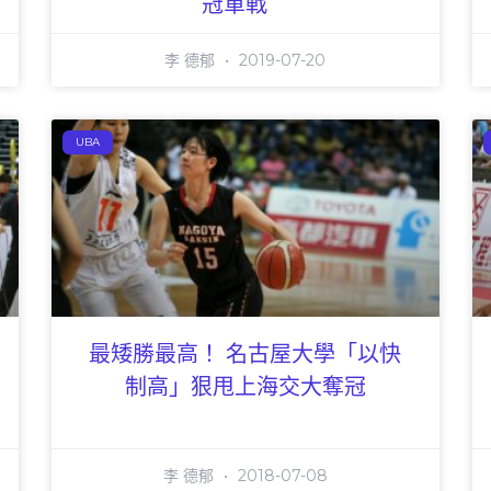
冠軍戰
李 德郁
2019-07-20
UBA
最矮勝最高！ 名古屋大學「以快
制高」狠甩上海交大奪冠
李 德郁
2018-07-08