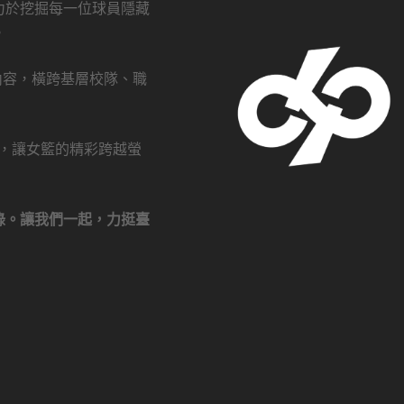
力於挖掘每一位球員隱藏
。
創內容，橫跨基層校隊、職
瀏覽，讓女籃的精彩跨越螢
錄。讓我們一起，力挺臺