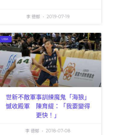
李 德郁
2019-07-19
UBA
世新不敵軍事訓練魔鬼「海狼」
憾收殿軍 陳育緹：「我要變得
更快！」
李 德郁
2018-07-08