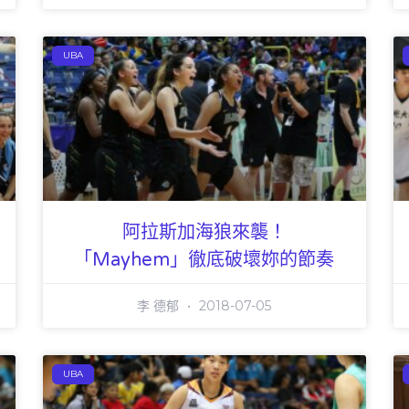
UBA
阿拉斯加海狼來襲！
「Mayhem」徹底破壞妳的節奏
李 德郁
2018-07-05
UBA