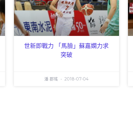
世新即戰力 「馬臉」蘇嘉嫻力求
突破
潘 郡瑤
2018-07-04