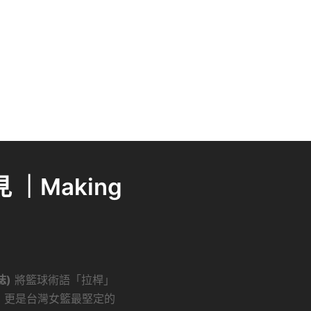
｜Making
誌)
將籃球術語「拉桿」
，更是台灣女籃最堅定的