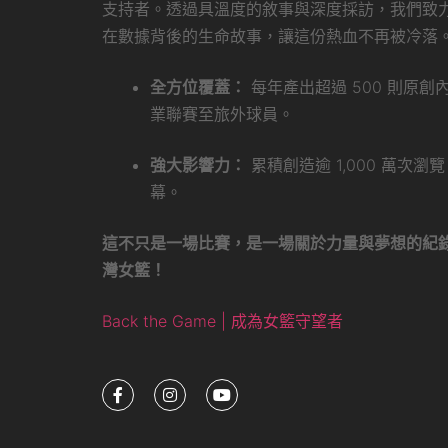
支持者。透過具溫度的敘事與深度採訪，我們致
在數據背後的生命故事，讓這份熱血不再被冷落
全方位覆蓋：
每年產出超過 500 則原
業聯賽至旅外球員。
強大影響力：
累積創造逾 1,000 萬次
幕。
這不只是一場比賽，是一場關於力量與夢想的紀
灣女籃！
Back the Game | 成為女籃守望者