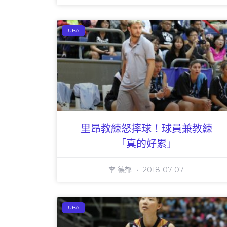
UBA
里昂教練怒摔球！球員兼教練
「真的好累」
李 德郁
2018-07-07
UBA