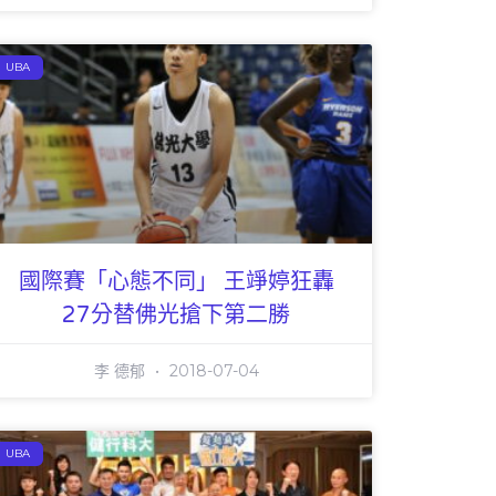
UBA
國際賽「心態不同」 王竫婷狂轟
27分替佛光搶下第二勝
李 德郁
2018-07-04
UBA