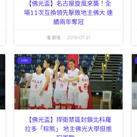
【佛光盃】名古屋旋風來襲！全
場11次互換領先擊敗地主佛大 連
續兩年奪冠
潘 郡瑤
2019-07-21
UBA
【佛光盃】捍衛禁區封鎖北科羅
拉多「棕熊」 地主佛光大學挺進