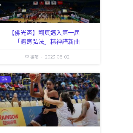
【佛光盃】翻頁邁入第十屆
「體育弘法」精神譜新曲
李 德郁
2023-08-02
國際