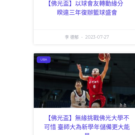
【佛光盃】以球會友轉動緣分
睽違三年復辦籃球盛會
李 德郁
2023-07-27
UBA
【佛光盃】無緣挑戰佛光大學不
可惜 臺師大為新學年儲備更大能