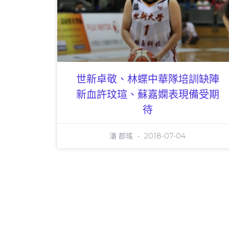
世新卓敬、林蝶中華隊培訓缺陣
新血許玟瑄、蘇嘉嫻表現備受期
待
潘 郡瑤
2018-07-04