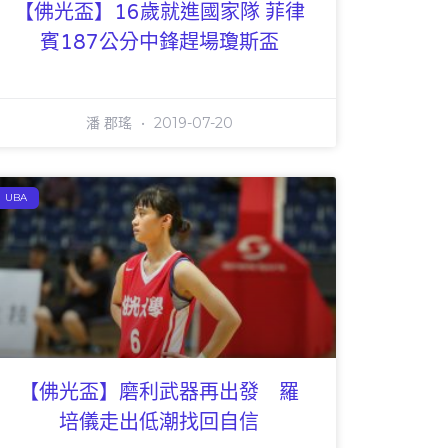
【佛光盃】16歲就進國家隊 菲律
賓187公分中鋒趕場瓊斯盃
潘 郡瑤
2019-07-20
UBA
【佛光盃】磨利武器再出發 羅
培儀走出低潮找回自信