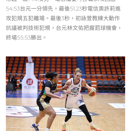
54:53台元一分領先。最後51.23秒電信奧許莉進
攻犯規五犯離場。最後3秒，初詠萱教練大動作
抗議被判技術犯規，台元林文佑把握罰球機會，
終場55:53勝出。