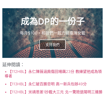
成為DP的一份子
每月$100，和我們一起力挺臺灣女籃
支持我們
延伸閱讀：
【112HBL】永仁陳薇涵肩傷回場飆23分 教練望他成為領
導者
【113HBL】永仁破百勝忠明 高一新兵包辦49分
【112HBL】米靖恩差1抄截大三元 北一驚險退陽明三連勝