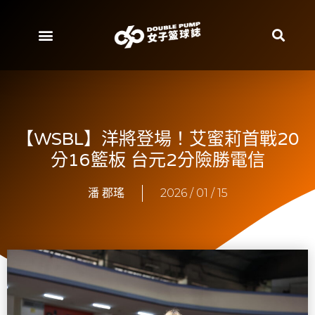
【WSBL】洋將登場！艾蜜莉首戰20
分16籃板 台元2分險勝電信
潘 郡瑤
2026 / 01 / 15