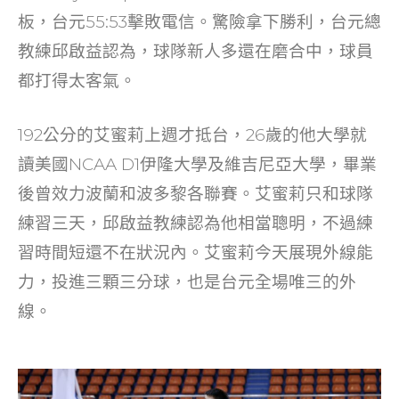
o
板，台元55:53擊敗電信。驚險拿下勝利，台元總
k
教練邱啟益認為，球隊新人多還在磨合中，球員
都打得太客氣。
192公分的艾蜜莉上週才抵台，26歲的他大學就
讀美國NCAA D1伊隆大學及維吉尼亞大學，畢業
後曾效力波蘭和波多黎各聯賽。艾蜜莉只和球隊
練習三天，邱啟益教練認為他相當聰明，不過練
習時間短還不在狀況內。艾蜜莉今天展現外線能
力，投進三顆三分球，也是台元全場唯三的外
線。