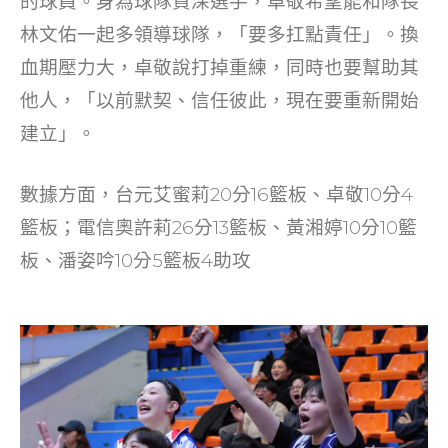
的球員。身為球隊資深選手，卓敬希望能和隊長
林文佑一起多領導球隊，「要多扛點責任」。換
血期壓力大，卓敬說打掉重練，同時也要幫助其
他人，「以前默契、信任彼此，現在要重新開始
建立」。
數據方面，台元艾蜜莉20分16籃板、卓敬10分4
籃板；電信奧許莉26分13籃板、黃湘婷10分10籃
板、潘姿吟10分5籃板4助攻