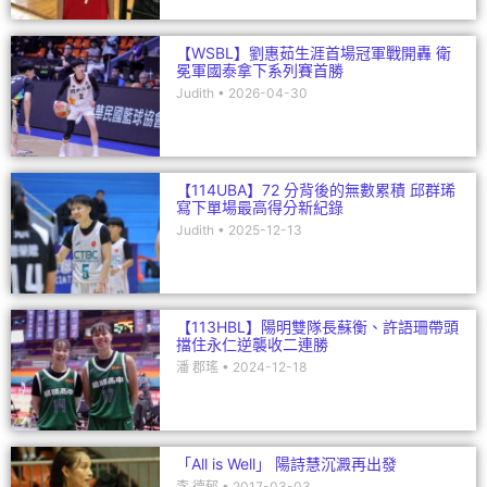
【WSBL】劉惠茹生涯首場冠軍戰開轟 衛
冕軍國泰拿下系列賽首勝
Judith
2026-04-30
【114UBA】72 分背後的無數累積 邱群琋
寫下單場最高得分新紀錄
Judith
2025-12-13
【113HBL】陽明雙隊長蘇衡、許語珊帶頭
擋住永仁逆襲收二連勝
潘 郡瑤
2024-12-18
「All is Well」 陽詩慧沉澱再出發
李 德郁
2017-03-03