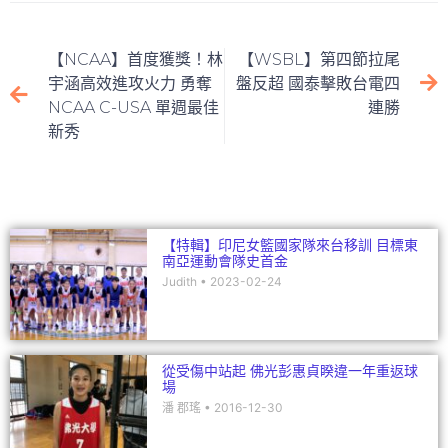
e
c
itt
ai
C
k
e
er
l
h
e
【NCAA】首度獲獎！林
【WSBL】第四節拉尾
b
at
dI
宇涵高效進攻火力 勇奪
盤反超 國泰擊敗台電四
NCAA C-USA 單週最佳
連勝
o
n
新秀
o
k
【特輯】印尼女籃國家隊來台移訓 目標東
南亞運動會隊史首金
Judith
2023-02-24
從受傷中站起 佛光彭惠貞睽違一年重返球
場
潘 郡瑤
2016-12-30