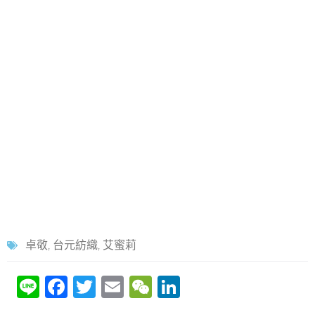
卓敬
,
台元紡織
,
艾蜜莉
Li
F
T
E
W
Li
n
a
w
m
e
n