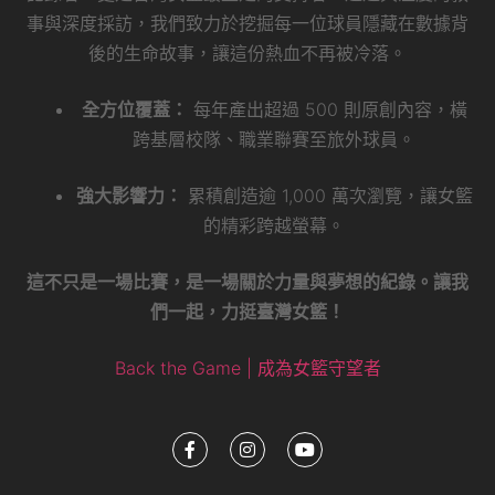
事與深度採訪，我們致力於挖掘每一位球員隱藏在數據背
後的生命故事，讓這份熱血不再被冷落。
全方位覆蓋：
每年產出超過 500 則原創內容，橫
跨基層校隊、職業聯賽至旅外球員。
強大影響力：
累積創造逾 1,000 萬次瀏覽，讓女籃
的精彩跨越螢幕。
這不只是一場比賽，是一場關於力量與夢想的紀錄。讓我
們一起，力挺臺灣女籃！
Back the Game | 成為女籃守望者