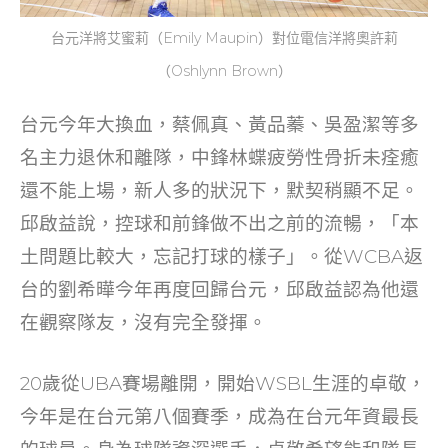
台元洋將艾蜜莉（Emily Maupin）對位電信洋將奧許莉
（Oshlynn Brown）
台元今年大換血，蔡佩真、黃品蓁、吳盈潔等多
名主力退休和離隊，中鋒林蝶疲勞性骨折未痊癒
還不能上場，新人多的狀況下，默契稍顯不足。
邱啟益說，控球和前鋒做不出之前的流暢，「本
土問題比較大，忘記打球的樣子」。從WCBA返
台的劉希曄今年再度回歸台元，邱啟益認為他還
在觀察隊友，沒有完全發揮。
20歲從UBA賽場離開，開始WSBL生涯的卓敬，
今年是在台元第八個賽季，成為在台元年資最長