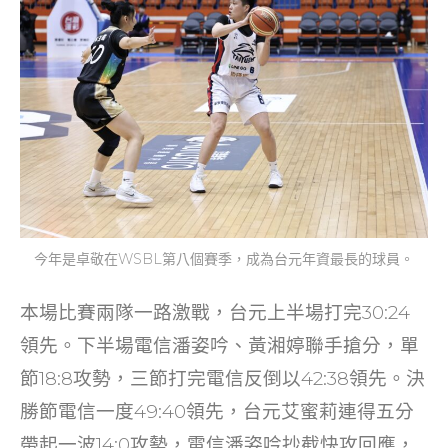
今年是卓敬在WSBL第八個賽季，成為台元年資最長的球員。
本場比賽兩隊一路激戰，台元上半場打完30:24
領先。下半場電信潘姿吟、黃湘婷聯手搶分，單
節18:8攻勢，三節打完電信反倒以42:38領先。決
勝節電信一度49:40領先，台元艾蜜莉連得五分
帶起一波14:0攻勢，電信潘姿吟抄截快攻回應，