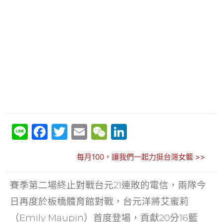
Li
F
T
E
W
Li
n
a
w
m
e
n
每月100，讓我們一起力挺台灣女籃 >>
e
c
itt
ai
C
k
e
er
l
h
e
賽季第二場終止對戰台元21連敗的電信，兩隊今
b
at
dI
日再度於板橋體育館對戰，台元洋將艾蜜莉
o
n
（Emily Maupin）首度登場，貢獻20分16籃