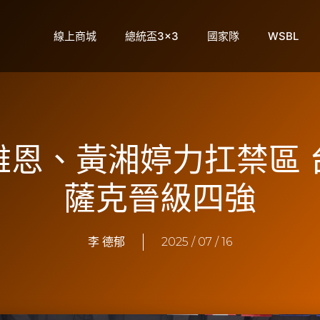
線上商城
總統盃3×3
國家隊
WSBL
雅恩、黃湘婷力扛禁區 
薩克晉級四強
李 德郁
2025 / 07 / 16