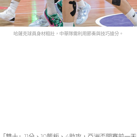
哈薩克球員身材粗壯，中華隊需利用節奏與技巧搶分。
「雙十」11分、10籃板、4助攻，亞洲盃開賽前一