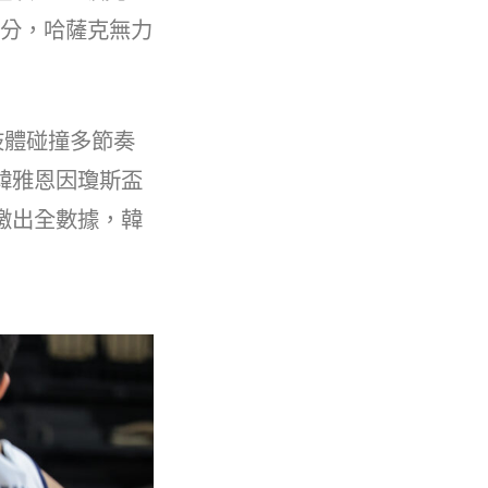
開比分，哈薩克無力
肢體碰撞多節奏
韓雅恩因瓊斯盃
繳出全數據，韓