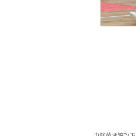
中鋒黃湘婷攻下