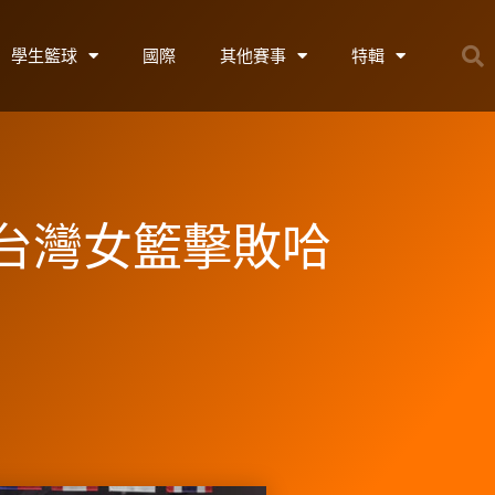
學生籃球
國際
其他賽事
特輯
台灣女籃擊敗哈