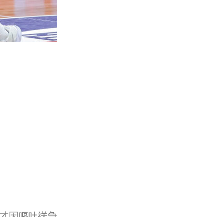
天才因嘔吐送急