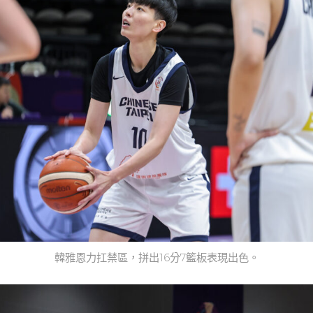
韓雅恩力扛禁區，拼出16分7籃板表現出色。