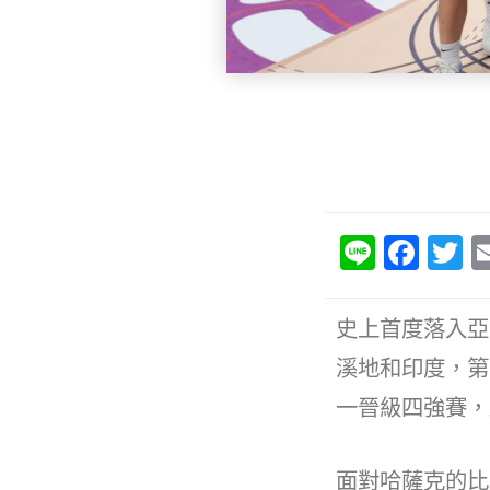
Li
F
T
n
a
e
c
it
史上首度落入亞
e
e
溪地和印度，第
b
一晉級四強賽，
o
o
面對哈薩克的比