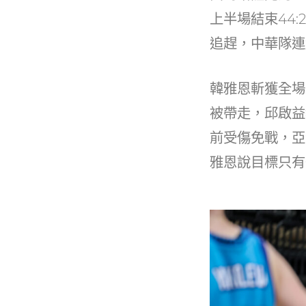
k
上半場結束44:
追趕，中華隊連
韓雅恩斬獲全場
被帶走，邱啟益
前受傷免戰，亞
雅恩說目標只有