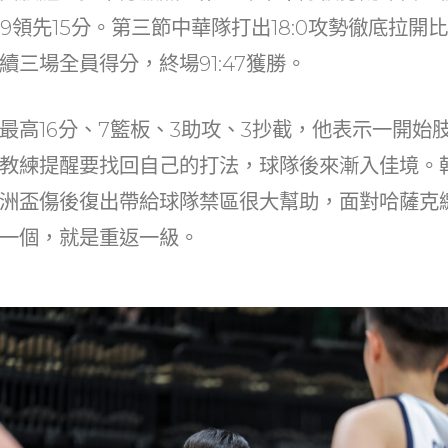
29領先15分。第三節中華隊打出18:0攻勢徹底拉
續三場全員得分，終場91:47獲勝。
最高16分、7籃板、3助攻、3抄截，他表示一開始
教練提醒要找回自己的打法，球隊後來漸入佳境。
洲盃傷後復出帶給球隊禁區很大幫助，面對哈薩克
一個，就是重返一級。