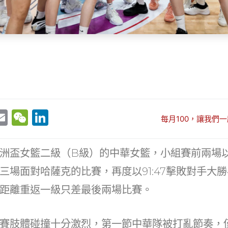
E
W
Li
每月100，讓我們一
w
m
e
n
t
ai
C
k
洲盃女籃二級（B級）的中華女籃，小組賽前兩場
r
l
h
e
三場面對哈薩克的比賽，再度以91:47擊敗對手大勝
at
dI
距離重返一級只差最後兩場比賽。
n
賽肢體碰撞十分激烈，第一節中華隊被打亂節奏，僅以