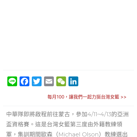
Li
F
T
E
W
Li
n
a
w
m
e
n
每月100，讓我們一起力挺台灣女籃 >>
e
c
itt
ai
C
k
e
er
l
h
e
中華隊即將啟程前往蒙古，參加4/11~4/13的亞洲
b
at
dI
盃資格賽。這是台灣女籃第三度由外籍教練領
o
n
軍，集訓期間歐森（Michael Olson）教練選出