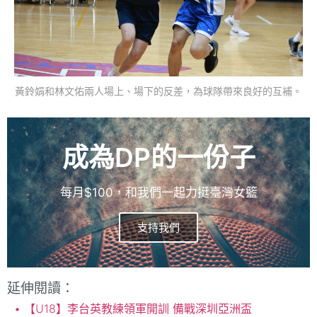
黃鈴娟和林文佑兩人場上、場下的反差，為球隊帶來良好的互補。
成為DP的一份子
每月$100，和我們一起力挺臺灣女籃
支持我們
延伸閱讀：
【U18】李台英教練領軍開訓 備戰深圳亞洲盃