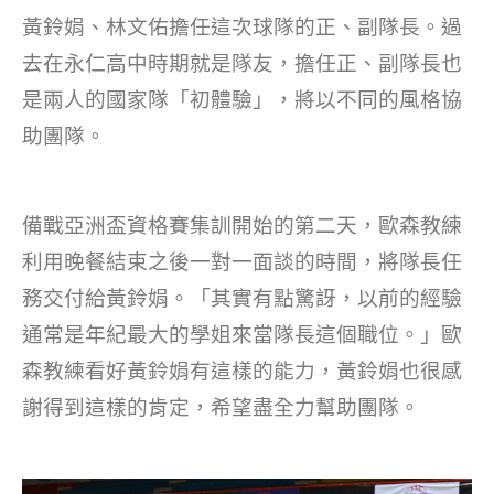
o
黃鈴娟、林文佑擔任這次球隊的正、副隊長。過
k
去在永仁高中時期就是隊友，擔任正、副隊長也
是兩人的國家隊「初體驗」，將以不同的風格協
助團隊。
備戰亞洲盃資格賽集訓開始的第二天，歐森教練
利用晚餐結束之後一對一面談的時間，將隊長任
務交付給黃鈴娟。「其實有點驚訝，以前的經驗
通常是年紀最大的學姐來當隊長這個職位。」歐
森教練看好黃鈴娟有這樣的能力，黃鈴娟也很感
謝得到這樣的肯定，希望盡全力幫助團隊。