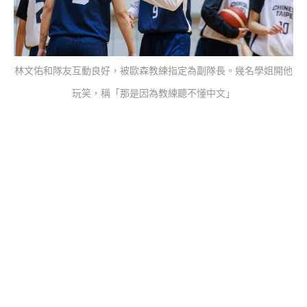
林文佑和隊友互動良好，被歐森教練指定為副隊長。幾名學姐開他
玩笑，稱「那是因為教練聽不懂中文」