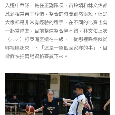
入選中華隊、擔任正副隊長，黃鈴娟和林文佑都
感到相當榮幸珍惜。整合的時間雖然很短，但是
大家都是非常有經驗的選手，在不同的比賽也曾
一起當隊友，目前整體整合算不錯。林文佑上次
（2021）打亞洲盃還在一級，「從哪裡跌倒就從
哪裡爬起來」、「這是一整個國家隊的事」，目
標趕快把兩場資格賽贏下來。