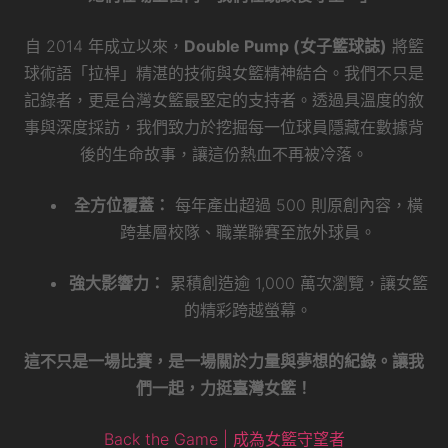
自 2014 年成立以來，
Double Pump (女子籃球誌)
將籃
球術語「拉桿」精湛的技術與女籃精神結合。我們不只是
記錄者，更是台灣女籃最堅定的支持者。透過具溫度的敘
事與深度採訪，我們致力於挖掘每一位球員隱藏在數據背
後的生命故事，讓這份熱血不再被冷落。
全方位覆蓋：
每年產出超過 500 則原創內容，橫
跨基層校隊、職業聯賽至旅外球員。
強大影響力：
累積創造逾 1,000 萬次瀏覽，讓女籃
的精彩跨越螢幕。
這不只是一場比賽，是一場關於力量與夢想的紀錄。讓我
們一起，力挺臺灣女籃！
Back the Game | 成為女籃守望者