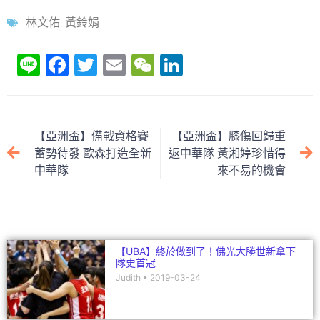
林文佑
,
黃鈴娟
Li
F
T
E
W
Li
n
a
w
m
e
n
e
c
itt
ai
C
k
e
er
l
h
e
【亞洲盃】備戰資格賽
【亞洲盃】膝傷回歸重
b
at
dI
蓄勢待發 歐森打造全新
返中華隊 黃湘婷珍惜得
中華隊
來不易的機會
o
n
o
k
【UBA】終於做到了！佛光大勝世新拿下
隊史首冠
Judith
2019-03-24