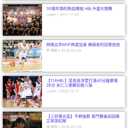
30個年頭的熱血輝煌 HBL今盛大開賽
Judith
2017-11-07
時隔五年MVP再度加身 陳薇安的冠軍旅途
李 德郁
2018-03-26
【114HBL】菜鳥吳沛萱打滿40分鐘單場
26分 永仁三連勝前進八強
Judith
2025-12-21
【三好佛光盃】不夠強勢 普門賽後訓話陳
芷英哭紅眼
潘 郡瑤
2018-03-30