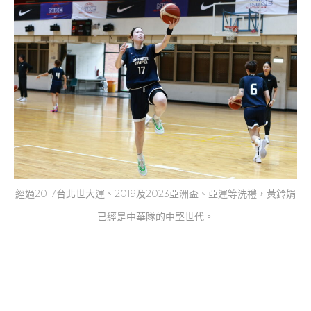
經過2017台北世大運、2019及2023亞洲盃、亞運等洗禮，黃鈴娟
已經是中華隊的中堅世代。