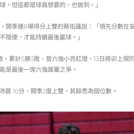
球，但這都是球員想要的，也做到。」
，開季連8場得分上雙的蔡佑蓮說：「領先分數在
不隨便，才能持續最後贏球。」
敗，累計5勝3敗，晉六強小亮紅燈，13日將卯上現同
能是最後一席六強誰屬之爭。
湯沛晨 10分，開季2度上雙，其餘悉為個位數。