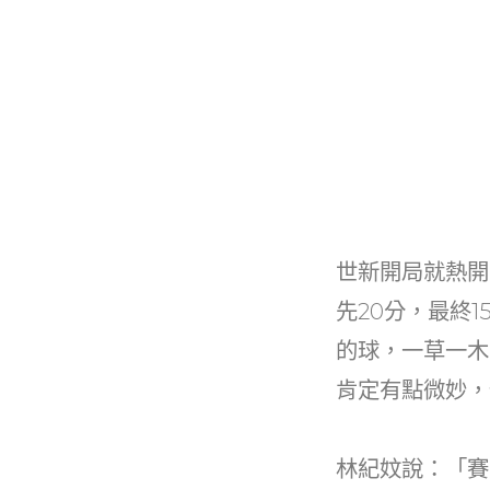
世新開局就熱開
先20分，最終
的球，一草一木
肯定有點微妙，
林紀妏說：「賽