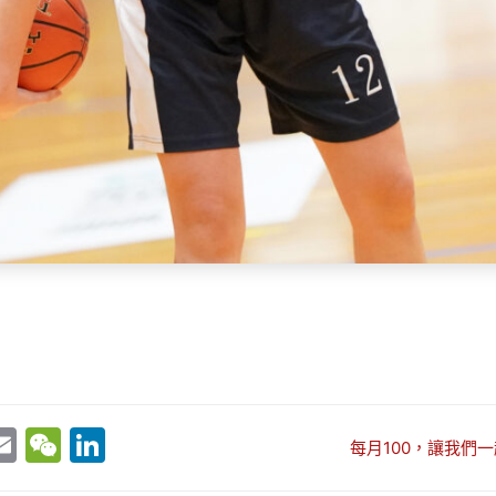
E
W
Li
每月100，讓我們一
w
m
e
n