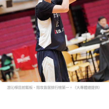
游沁樺目前籃板、阻攻皆居排行榜第一。（大專體總提供）