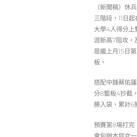
e
c
it
（新聞稿）休兵
e
e
三階段，11日
b
大學4人得分上
o
涯新高7阻攻，
o
是繼上月15日第
k
板。
搭配中鋒蔡佑蓮1
分8籃板4抄截
勝入袋、累計6
預賽第8場打完
會包辦本屆女一