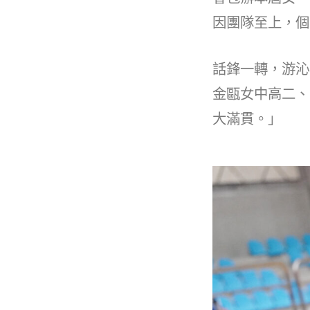
因團隊至上，個
話鋒一轉，游沁
金甌女中高二、
大滿貫。」