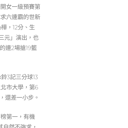
公開女一級預賽第
尋求六連霸的世新
樺，12分、生
大三元」演出，也
的連2場搶19籃
鈴3記三分球13
五北市大學，第6
強，還差一小步。
行榜第一，有機
其自然不強求，