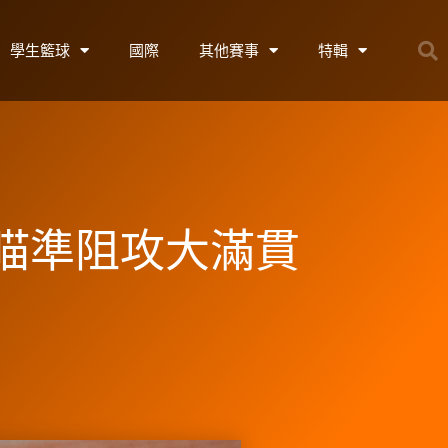
學生籃球
國際
其他賽事
特輯
樺瞄準阻攻大滿貫