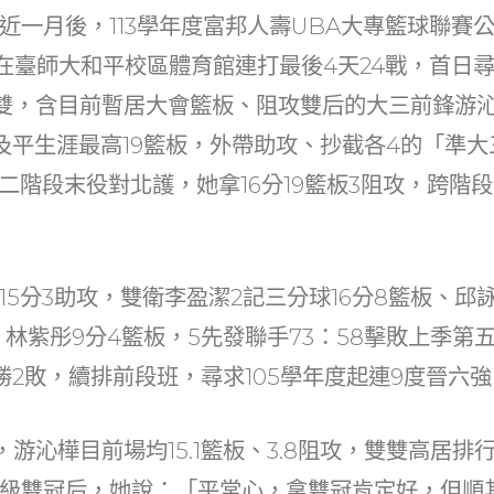
t
ai
C
k
近一月後，113學年度富邦人壽UBA大專籃球聯賽
r
l
h
e
起在臺師大和平校區體育館連打最後4天24戰，首日
at
dI
雙，含目前暫居大會籃板、阻攻雙后的大三前鋒游沁
n
及平生涯最高19籃板，外帶助攻、抄截各4的「準
二階段末役對北護，她拿16分19籃板3阻攻，跨階段
5分3助攻，雙衛李盈潔2記三分球16分8籃板、邱詠
，林紫彤9分4籃板，5先發聯手73：58擊敗上季第
勝2敗，續排前段班，尋求105學年度起連9度晉六
，游沁樺目前場均15.1籃板、3.8阻攻，雙雙高居排
級雙冠后，她說：「平常心，拿雙冠肯定好，但順