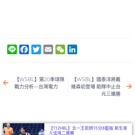
Li
F
T
E
W
Li
n
a
w
m
e
n
e
c
itt
ai
C
k
e
er
l
h
e
【WSBL】第20季球隊
【WSBL】國泰洋將戴
b
at
dI
戰力分析—台灣電力
維森初登場 助隊中止台
元三連勝
o
n
o
k
【112HBL】北一王若妍15分8籃板 新生漸
入佳境二連勝