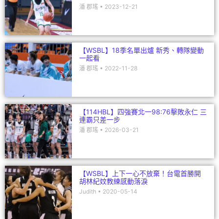
潘 郡瑤
2023-12-21
【WSBL】18季名單出爐 新秀、轉隊變動
一起看
潘 郡瑤
2022-11-28
【114HBL】四強賽北一98:76擊敗永仁 三
連霸只差一步
潘 郡瑤
2026-03-21
【WSBL】上下一心不放棄！台電首勝開
胡林紀妏教練感動落淚
Judith
2020-05-14