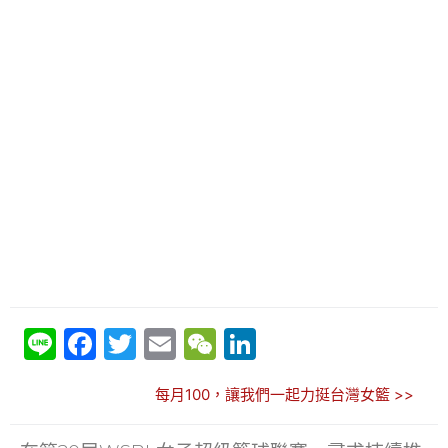
Li
F
T
E
W
Li
n
a
w
m
e
n
每月100，讓我們一起力挺台灣女籃 >>
e
c
itt
ai
C
k
e
er
l
h
e