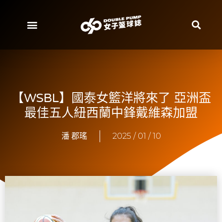
【WSBL】國泰女籃洋將來了 亞洲盃
最佳五人紐西蘭中鋒戴維森加盟
潘 郡瑤
2025 / 01 / 10