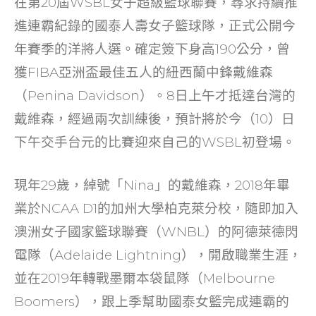
在第20屆WSBL女子超級籃球聯賽，尋求持續推
b
at
dI
進連霸紀錄的國泰人壽女子籃球隊，正式公開今
o
n
年賽季的洋將人選。確定簽下身高190公分，曾
o
獲FIBA亞洲盃最佳五人的紐西蘭中鋒戴維森
k
（Penina Davidson）。8日上午才抵達台灣的
戴維森，經過兩次訓練後，預計將於今（10）日
下午交手台元的比賽迎來自己的WSBL初登場。
現年29歲，綽號「Nina」的戴維森，2018年畢
業於NCAA D1的加州大學柏克萊分校，隨即加入
澳洲女子國家籃球聯賽（WNBL）的阿德萊德閃
電隊（Adelaide Lightning），開啟職業生涯，
並在2019年轉戰墨爾本袋鼠隊（Melbourne
Boomers），跟上季幫助國泰女籃完成連霸的