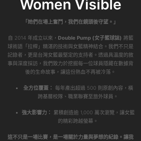
Women Visible
「她們在場上奮鬥，我們在鏡頭後守望。」
自 2014 年成立以來，
Double Pump (女子籃球誌)
將籃
球術語「拉桿」精湛的技術與女籃精神結合。我們不只是
記錄者，更是台灣女籃最堅定的支持者。透過具溫度的敘
事與深度採訪，我們致力於挖掘每一位球員隱藏在數據背
後的生命故事，讓這份熱血不再被冷落。
全方位覆蓋：
每年產出超過 500 則原創內容，橫
跨基層校隊、職業聯賽至旅外球員。
強大影響力：
累積創造逾 1,000 萬次瀏覽，讓女籃
的精彩跨越螢幕。
這不只是一場比賽，是一場關於力量與夢想的紀錄。讓我