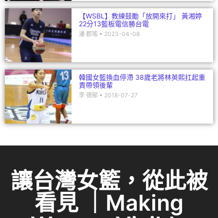
【WSBL】教練鼓勵「放開來打」 黃湘婷
22分13籃板電信勝台電
潘 郡瑤
2023-04-08
韓國女籃換血停滯 38歲老將林英熙扛起重
責帶領後輩
李 德郁
2018-07-27
讓台灣女籃，從此被
看見 ｜Making