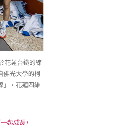
職於花蓮台鐵的練
自佛光大學的柯
源」，花蓮四維
員一起成長」