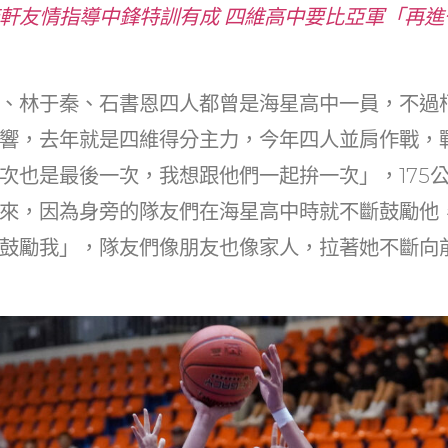
軒友情指導中鋒特訓有成 四維高中要比亞軍「再進
、林于秦、石書恩四人都曾是海星高中一員，不過
響，去年就是四維得分主力，今年四人並肩作戰，
次也是最後一次，我想跟他們一起拚一次」，175
來，因為身旁的隊友們在海星高中時就不斷鼓勵他
鼓勵我」，隊友們像朋友也像家人，拉著她不斷向