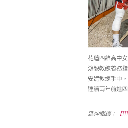
花蓮四維高中女
鴻毅教練義務指
安妮教練手中。
連續兩年前進四
延伸閱讀：
【1