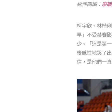
延伸閱讀：
廖毓
柯宇欣、林楷俐
早」不受禁賽影
少。「這是第一
後感性地哭了出
信，是他們一直