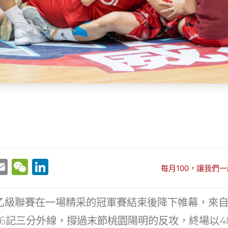
E
W
Li
每月100，讓我們一
w
m
e
n
t
ai
C
k
BL乙級聯賽在一場精采的冠軍賽結束後降下帷幕，來
r
l
h
e
6記三分外線，撐過末節桃園陽明的反攻，終場以48