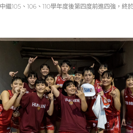
at
dI
中繼105、106、110學年度後第四度前進四強，終
n