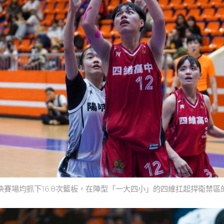
決賽場均抓下16.8次籃板，在陣型「一大四小」的四維扛起捍衛禁區