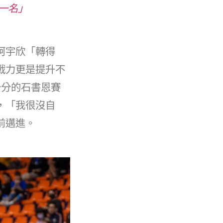
一名」
柯宇欣「轉得
戰力更是提升不
公分的石書恩賽
，「我很沒自
前邁進。