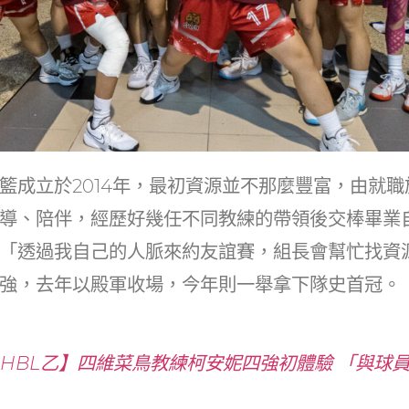
籃成立於2014年，最初資源並不那麼豐富，由就
導、陪伴，經歷好幾任不同教練的帶領後交棒畢業
「透過我自己的人脈來約友誼賽，組長會幫忙找資
強，去年以殿軍收場，今年則一舉拿下隊史首冠。
11HBL乙】四維菜鳥教練柯安妮四強初體驗 「與球