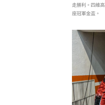
b
走勝利。四維高
o
座冠軍金盃。
o
k