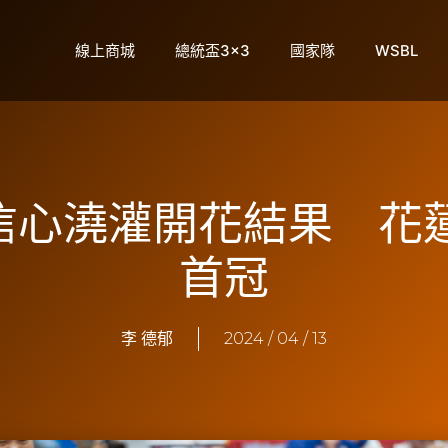
線上商城
總統盃3×3
國家隊
WSBL
】信心澆灌開花結果 
首冠
李 德郁
2024 / 04 / 13