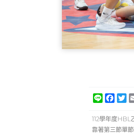
Li
F
T
n
a
e
c
it
112學年度H
e
e
靠著第三節單節