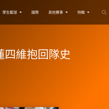
學生籃球
國際
其他賽事
特輯
花蓮四維抱回隊史