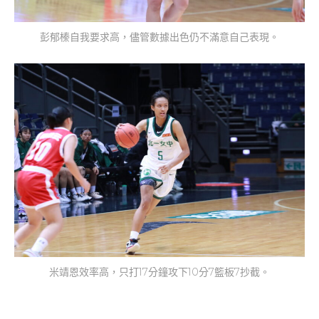
彭郁榛自我要求高，儘管數據出色仍不滿意自己表現。
米靖恩效率高，只打17分鐘攻下10分7籃板7抄截。