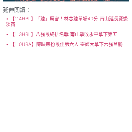
延伸閱讀：
【114HBL】「臻」厲害！林念臻單場40分 南山延長賽退
淡商
【113HBL】八強最終排名戰 南山擊敗永平拿下第五
【110UBA】陳映慈扮最佳第六人 臺師大拿下六強首勝