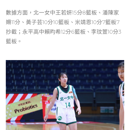
數據方面，北一女中王若妍15分8籃板、潘陳家
姍11分、黃子芸10分10籃板、米靖恩10分7籃板7
抄截；永平高中賴昀希12分6籃板、李玟萱10分3
籃板。