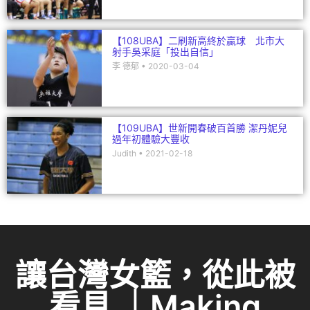
【108UBA】二刷新高終於贏球 北市大
射手吳采庭「投出自信」
李 德郁
2020-03-04
【109UBA】世新開春破百首勝 潔丹妮兒
過年初體驗大豐收
Judith
2021-02-18
讓台灣女籃，從此被
看見 ｜Making