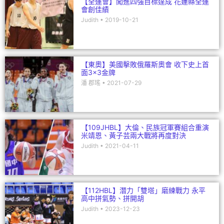
【全運會】闖進四強目標達成 花蓮縣全運
會創佳績
Judith
2019-10-21
【東奧】美國擊敗俄羅斯奧會 收下史上首
面3×3金牌
潘 郡瑤
2021-07-29
【109JHBL】大倫、民族冠軍賽組合重演
米靖恩、黃子芸兩大戰將再度對決
Judith
2021-04-11
【112HBL】潛力「雙塔」磨練戰力 永平
高中拼氣勢、拼開胡
Judith
2023-12-23