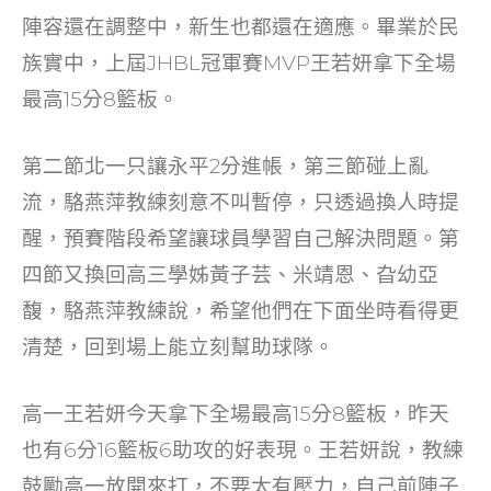
o
陣容還在調整中，新生也都還在適應。畢業於民
k
族實中，上屆JHBL冠軍賽MVP王若妍拿下全場
最高15分8籃板。
第二節北一只讓永平2分進帳，第三節碰上亂
流，駱燕萍教練刻意不叫暫停，只透過換人時提
醒，預賽階段希望讓球員學習自己解決問題。第
四節又換回高三學姊黃子芸、米靖恩、旮幼亞
馥，駱燕萍教練說，希望他們在下面坐時看得更
清楚，回到場上能立刻幫助球隊。
高一王若妍今天拿下全場最高15分8籃板，昨天
也有6分16籃板6助攻的好表現。王若妍說，教練
鼓勵高一放開來打，不要太有壓力，自己前陣子