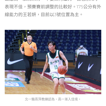
表現不佳，預賽賽前調整的比較好。175公分有外
線能力的王若妍，目前以3號位置為主。
北一駱燕萍教練認為，高一漸入佳境。