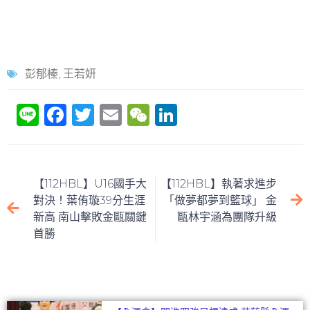
彭郁榛
,
王若妍
Li
F
T
E
W
Li
n
a
w
m
e
n
e
c
itt
ai
C
k
e
er
l
h
e
【112HBL】U16國手大
【112HBL】執著求進步
b
at
dI
對決！葉侑璇39分生涯
「做夢都夢到籃球」 金
新高 南山擊敗金甌關鍵
甌林宇涵為團隊升級
o
n
首勝
o
k