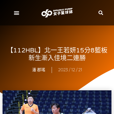
【112HBL】北一王若妍15分8籃板
新生漸入佳境二連勝
潘 郡瑤
2023 / 12 / 21