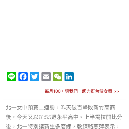
Li
F
T
E
W
Li
n
a
w
m
e
n
每月100，讓我們一起力挺台灣女籃 >>
e
c
itt
ai
C
k
e
er
l
h
e
北一女中預賽二連勝，昨天破百擊敗新竹高商
b
at
dI
後，今天又以81:55退永平高中。上半場拉開比分
o
n
後，北一特別讓新生多磨練，教練駱燕萍表示，