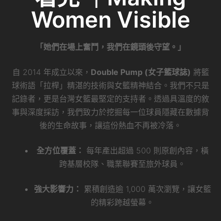
Women Visible
「她們在場上奮鬥，我們在鏡頭後守望。」
自 2014 年成立以來，
Double Pump (女子籃球誌)
將籃
球術語「拉桿」精湛的技術與女籃精神結合。我們不只是
記錄者，更是台灣女籃最堅定的支持者。透過具溫度的敘
事與深度採訪，我們致力於挖掘每一位球員隱藏在數據背
後的生命故事，讓這份熱血不再被冷落。
全方位覆蓋：
每年產出超過 500 則原創內容，橫
跨基層校隊、職業聯賽至旅外球員。
強大影響力：
累積創造逾 1,000 萬次瀏覽，讓女籃
的精彩跨越螢幕。