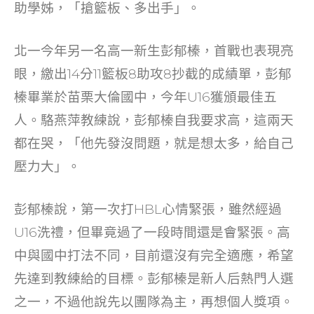
助學姊，「搶籃板、多出手」。
北一今年另一名高一新生彭郁榛，首戰也表現亮
眼，繳出14分11籃板8助攻8抄截的成績單，彭郁
榛畢業於苗栗大倫國中，今年U16獲頒最佳五
人。駱燕萍教練說，彭郁榛自我要求高，這兩天
都在哭，「他先發沒問題，就是想太多，給自己
壓力大」。
彭郁榛說，第一次打HBL心情緊張，雖然經過
U16洗禮，但畢竟過了一段時間還是會緊張。高
中與國中打法不同，目前還沒有完全適應，希望
先達到教練給的目標。彭郁榛是新人后熱門人選
之一，不過他說先以團隊為主，再想個人獎項。