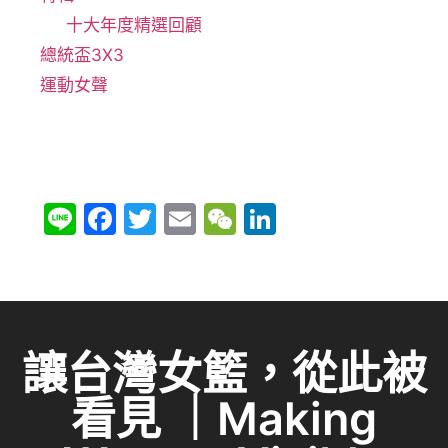
十大年度精選回顧
總統盃3X3
運動女聲
Li
F
T
E
W
Li
n
a
w
m
e
n
e
c
itt
ai
C
k
e
er
l
h
e
b
at
dI
讓台灣女籃，從此被
o
n
看見 ｜Making
o
k