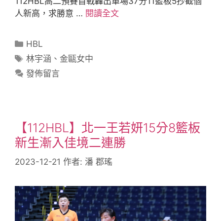
112HBL高二預賽首戰轟出單場37分11籃板5抄截個
人新高，求勝意 …
閱讀全文
HBL
林宇涵
、
金甌女中
發佈留言
【112HBL】北一王若妍15分8籃板
新生漸入佳境二連勝
2023-12-21
作者:
潘 郡瑤