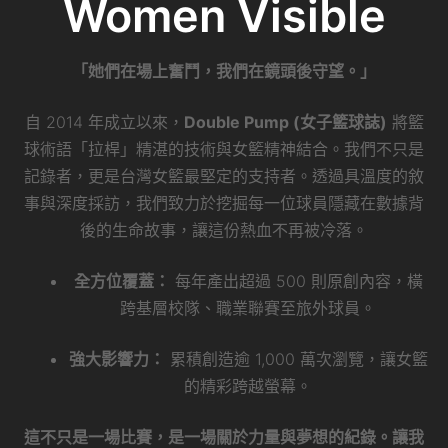
Women Visible
「她們在場上奮鬥，我們在鏡頭後守望。」
自 2014 年成立以來，
Double Pump (女子籃球誌)
將籃
球術語「拉桿」精湛的技術與女籃精神結合。我們不只是
記錄者，更是台灣女籃最堅定的支持者。透過具溫度的敘
事與深度採訪，我們致力於挖掘每一位球員隱藏在數據背
後的生命故事，讓這份熱血不再被冷落。
全方位覆蓋：
每年產出超過 500 則原創內容，橫
跨基層校隊、職業聯賽至旅外球員。
強大影響力：
累積創造逾 1,000 萬次瀏覽，讓女籃
的精彩跨越螢幕。
這不只是一場比賽，是一場關於力量與夢想的紀錄。讓我