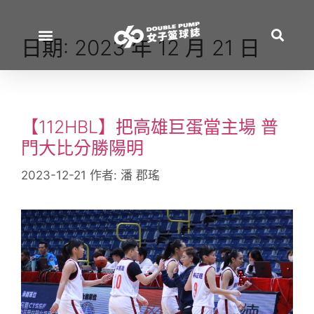
日期:
2023 年 12 月 21 日
【112HBL】把高雄巨蛋當主場 普
門大比分勝陽明
2023-12-21
作者:
潘 郡瑤