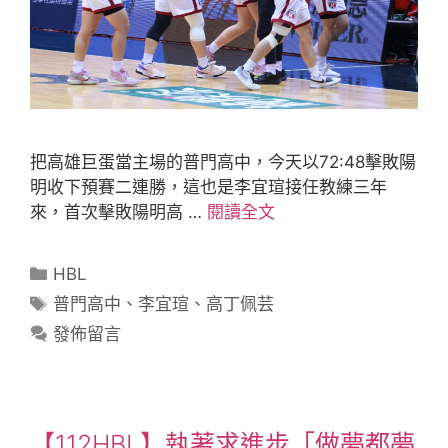
把高雄巨蛋當主場的普門高中，今天以72:48擊敗陽
明收下預賽二連勝，這也是李宜瑄接任教練三年
來，首次擊敗陽明高 …
閱讀全文
HBL
普門高中
、
李宜瑄
、
高丁佩芸
發佈留言
【112HBL】執著求進步「做夢都夢