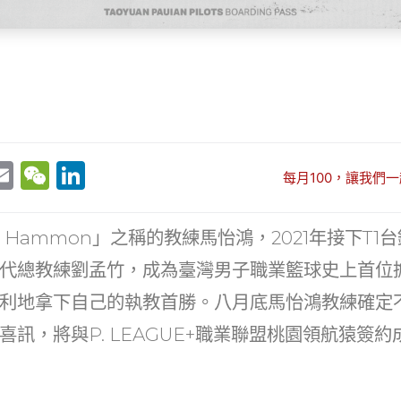
E
W
Li
每月100，讓我們一
w
m
e
n
t
ai
C
k
y Hammon」之稱的教練馬怡鴻，2021年接下T
r
l
h
e
代總教練劉孟竹，成為臺灣男子職業籃球史上首位
at
dI
利地拿下自己的執教首勝。八月底馬怡鴻教練確定
n
喜訊，將與P. LEAGUE+職業聯盟桃園領航猿簽