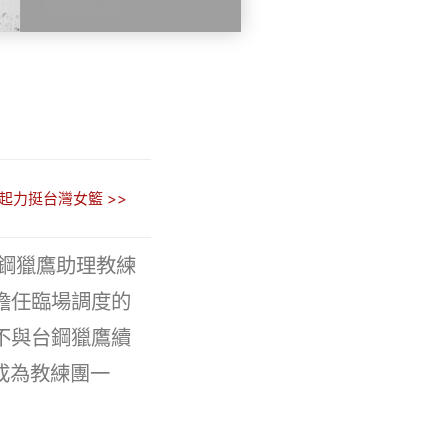
起力挺台灣女籃 >>
1台鋼獵鷹助理教練
擔任臨場調度的
不與台鋼獵鷹續
約成為教練團一