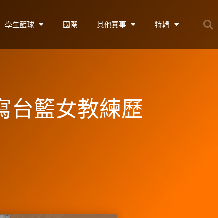
學生籃球
國際
其他賽事
特輯
寫台籃女教練歷