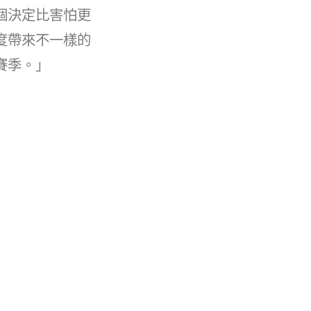
個決定比害怕更
度帶來不一樣的
賽季。」