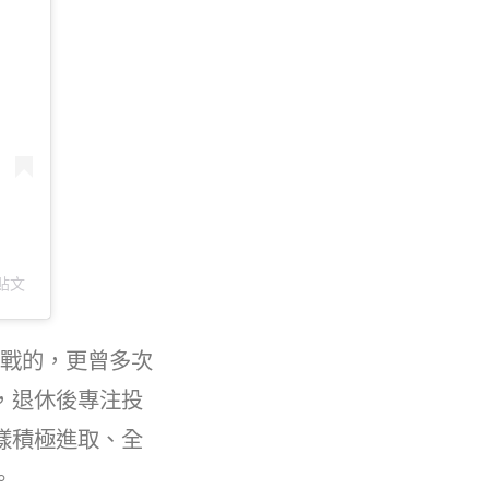
的貼文
挑戰的，更曾多次
，退休後專注投
樣積極進取、全
。