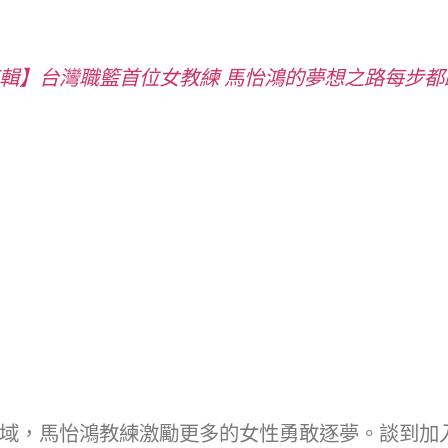
輯】台灣職籃首位女教練 馬怡鴻的夢想之路每步都
域，馬怡鴻教練激勵更多的女性勇敢逐夢。談到加