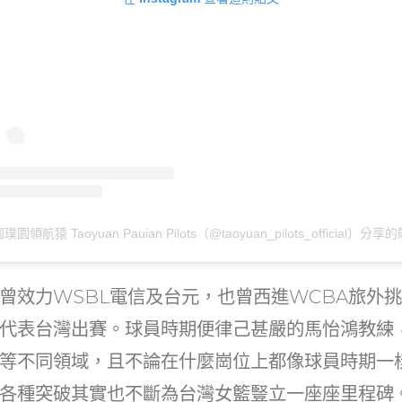
璞園領航猿 Taoyuan Pauian Pilots（@taoyuan_pilots_official）分享
曾效力WSBL電信及台元，也曾西進WCBA旅外
代表台灣出賽。球員時期便律己甚嚴的馬怡鴻教練
等不同領域，且不論在什麼崗位上都像球員時期一
各種突破其實也不斷為台灣女籃豎立一座座里程碑