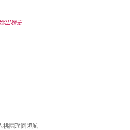
踏出歷史
入桃園璞園領航