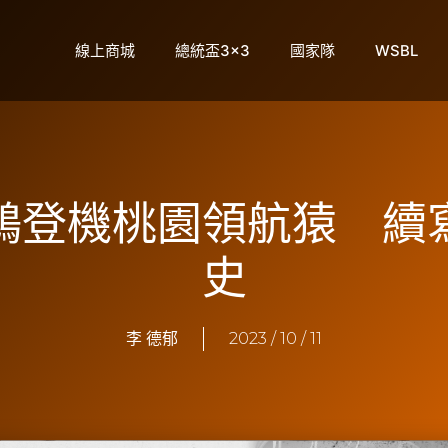
線上商城
總統盃3×3
國家隊
WSBL
鴻登機桃園領航猿 續
史
李 德郁
2023 / 10 / 11