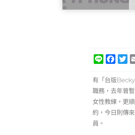
Li
F
T
n
a
e
c
it
有「台版Beck
e
e
職務，去年曾暫
b
女性教練，更順
o
約，今日則傳來
o
員。
k