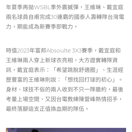
o
年夏季再拋WSBL季外震撼彈，王維琳、戴宜庭
k
兩名球員自甫完成30連霸的國泰人壽轉隊台灣電
力，期能成為新賽季即戰力。
時值2023年富邦Absoulte 3X3賽季，戴宜庭和
王維琳兩人穿上新球衣亮相，大方證實轉隊資
訊，戴宜庭表示：「希望跳脫舒適圈」、生涯經
歷豐富的王維琳則說：「想找回打球的初心」。
身材、球技不俗的兩人收到不只一隊邀約，最後
考量上場空間、又因台電教練陳萓峰熱情招手，
最終落腳這支正值換血期的隊伍。