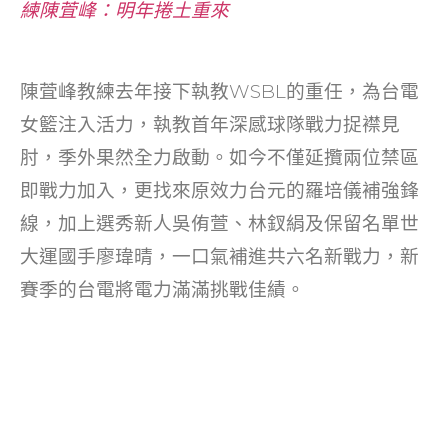
練陳萓峰：明年捲土重來
陳萓峰教練去年接下執教WSBL的重任，為台電
女籃注入活力，執教首年深感球隊戰力捉襟見
肘，季外果然全力啟動。如今不僅延攬兩位禁區
即戰力加入，更找來原效力台元的羅培儀補強鋒
線，加上選秀新人吳侑萱、林釵絹及保留名單世
大運國手廖瑋晴，一口氣補進共六名新戰力，新
賽季的台電將電力滿滿挑戰佳績。