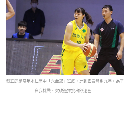
戴宜庭是當年永仁高中「六金釵」班底，進到國泰體系九年，為了
自我挑戰、突破選擇挑出舒適圈。