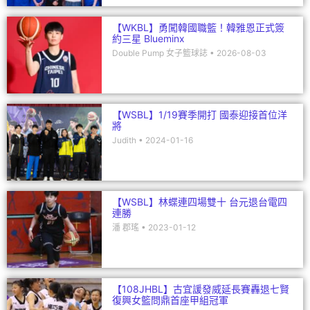
【WKBL】勇闖韓國職籃！韓雅恩正式簽
約三星 Blueminx
Double Pump 女子籃球誌
2026-08-03
【WSBL】1/19賽季開打 國泰迎接首位洋
將
Judith
2024-01-16
【WSBL】林蝶連四場雙十 台元退台電四
連勝
潘 郡瑤
2023-01-12
【108JHBL】古宜諼發威延長賽轟退七賢
復興女籃問鼎首座甲組冠軍