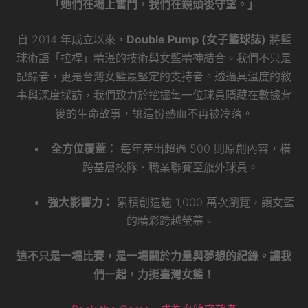
「她們在場上奮鬥，我們在鏡頭後守望。」
自 2014 年成立以來，
Double Pump (女子籃球誌)
將籃
球術語「拉桿」精湛的技術與女籃精神結合。我們不只是
記錄者，更是台灣女籃最堅定的支持者。透過具溫度的敘
事與深度採訪，我們致力於挖掘每一位球員隱藏在數據背
後的生命故事，讓這份熱血不再被冷落。
全方位覆蓋：
每年產出超過 500 則原創內容，橫
跨基層校隊、職業聯賽至旅外球員。
強大影響力：
累積創造逾 1,000 萬次瀏覽，讓女籃
的精彩跨越螢幕。
這不只是一場比賽，是一場關於力量與夢想的紀錄。讓我
們一起，力挺臺灣女籃！