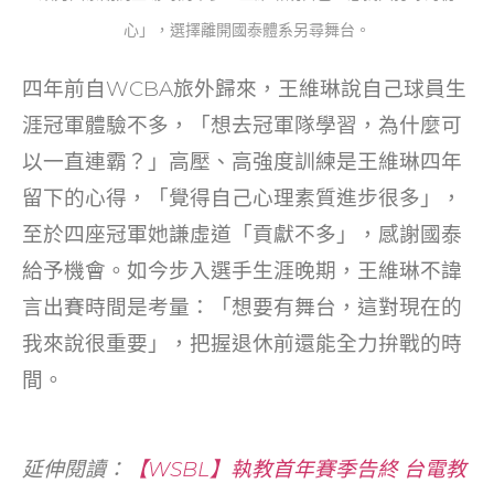
心」，選擇離開國泰體系另尋舞台。
四年前自WCBA旅外歸來，王維琳說自己球員生
涯冠軍體驗不多，「想去冠軍隊學習，為什麼可
以一直連霸？」高壓、高強度訓練是王維琳四年
留下的心得，「覺得自己心理素質進步很多」，
至於四座冠軍她謙虛道「貢獻不多」，感謝國泰
給予機會。如今步入選手生涯晚期，王維琳不諱
言出賽時間是考量：「想要有舞台，這對現在的
我來說很重要」，把握退休前還能全力拚戰的時
間。
延伸閱讀：
【WSBL】執教首年賽季告終 台電教