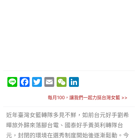
Li
F
T
E
W
Li
n
a
w
m
e
n
每月100，讓我們一起力挺台灣女籃 >>
e
c
itt
ai
C
k
e
er
l
h
e
近年臺灣女籃轉隊多見不鮮，如前台元好手劉希
b
at
dI
曄旅外歸來落腳台電、國泰好手黃英利轉隊台
o
n
元，封閉的環境在選秀制度開始後逐漸鬆動。今