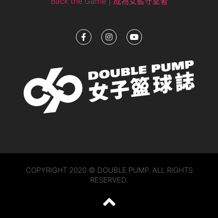
Back the Game | 成為女籃守望者
COPYRIGHT 2020 © DOUBLE PUMP. ALL RIGHTS
RESERVED.