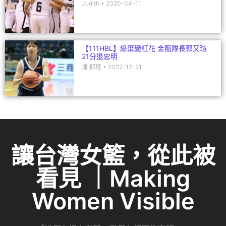
Judith
2020-04-11
【111HBL】綠葉變紅花 金甌隊長郭又瑄
21分退忠明
潘 郡瑤
2022-12-21
讓台灣女籃，從此被
看見 ｜Making
Women Visible