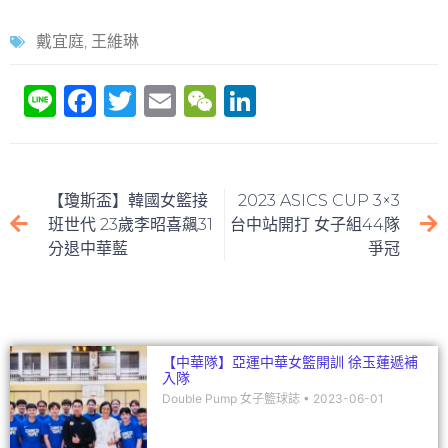
戴宜庭
,
王維琳
Li
F
T
E
W
Li
n
a
w
m
e
n
e
c
itt
ai
C
k
e
er
l
h
e
【瓊斯盃】韓國女籃接
2023 ASICS CUP 3×3
b
at
dI
班世代 23歲李昭喜飆31
台中站開打 女子組44隊
分退中華藍
爭冠
o
n
o
k
【中華隊】亞運中華女籃開訓 徐玉蓮遞補
入隊
Double Pump 女子籃球誌
2023-06-01