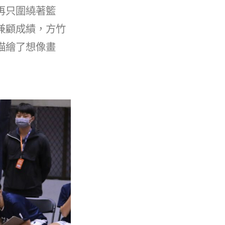
再只圍繞著籃
兼顧成績，方竹
描繪了想像畫