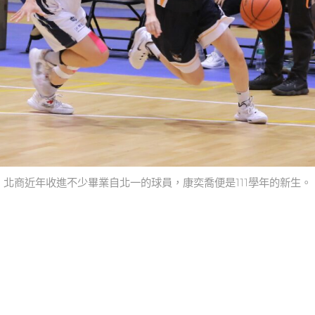
北商近年收進不少畢業自北一的球員，康奕喬便是111學年的新生。