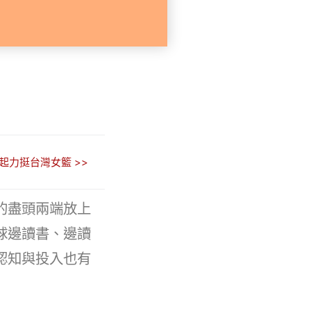
起力挺台灣女籃 >>
的盡頭兩端放上
球邊讀書、邊讀
認知與投入也有