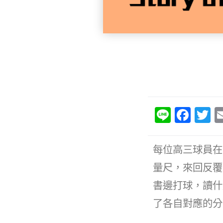
Li
F
T
n
a
e
c
it
每位高三球員在
e
e
量尺，來回反覆
b
書邊打球，讀什
o
了各自對應的分
o