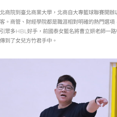
北商院到臺北商業大學，北商自大專籃球聯賽開辦
客。商管、財經學院都是職涯相對明確的熱門選項
引眾多
HBL
好手，前國泰女籃名將曹立妍老師一路
傳到了女兒方竹君手中。