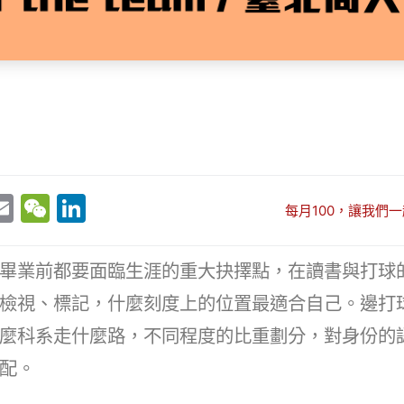
E
W
Li
每月100，讓我們一
w
m
e
n
t
ai
C
k
畢業前都要面臨生涯的重大抉擇點，在讀書與打球
r
l
h
e
檢視、標記，什麼刻度上的位置最適合自己。邊打
at
dI
麼科系走什麼路，不同程度的比重劃分，對身份的
n
配。