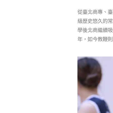
k
從臺北商專、臺
級歷史悠久的常
學後北商繼續吸
年，如今教鞭則