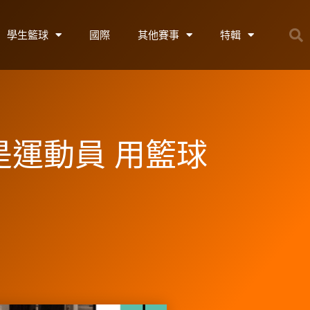
學生籃球
國際
其他賽事
特輯
是運動員 用籃球