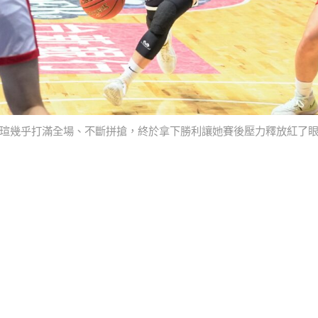
瑄幾乎打滿全場、不斷拼搶，終於拿下勝利讓她賽後壓力釋放紅了