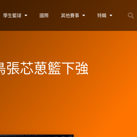
學生籃球
國際
其他賽事
特輯
菜鳥張芯葸籃下強