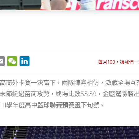
E
W
Li
每月100，讓我們一
w
m
e
n
t
ai
C
k
高商外卡賽一決高下，兩隊陣容相仿，激戰全場互
r
l
h
e
末節挺過苗商攻勢，終場比數55:59，金甌驚險勝
at
dI
111學年度高中籃球聯賽預賽畫下句號。
n