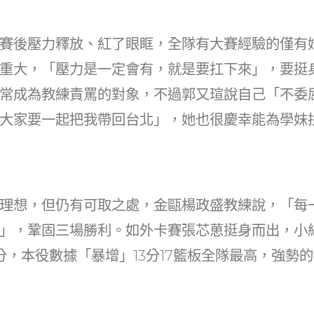
賽後壓力釋放、紅了眼眶，全隊有大賽經驗的僅有
重大，「壓力是一定會有，就是要扛下來」，要挺
常成為教練責罵的對象，不過郭又瑄說自己「不委
大家要一起把我帶回台北」，她也很慶幸能為學妹
理想，但仍有可取之處，金甌楊政盛教練說，「每
」，鞏固三場勝利。如外卡賽張芯葸挺身而出，小
2分，本役數據「暴增」13分17籃板全隊最高，強勢