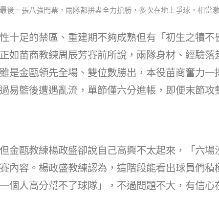
最後一張八強門票，兩隊都拚盡全力搶勝，多次在地上爭球，相當
性十足的禁區、重建期不夠成熟但有「初生之犢不
正如苗商教練周辰芳賽前所說，兩隊身材、經驗落
雖是金甌領先全場、雙位數勝出，本役苗商奮力一
過易籃後遭遇亂流，單節僅六分進帳，即便末節攻
但金甌教練楊政盛卻說自己高興不太起來，「六場
賽內容。楊政盛教練認為，這階段能看出球員們積
一個人高分幫不了球隊」，不過問題不大，有信心