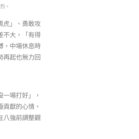
激烈。
畏虎」、勇敢攻
差不大，「有得
搏，中場休息時
勢再起也無力回
沒一場打好」，
極貢獻的心情，
在八強前調整觀