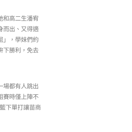
她和高二生潘宥
身而出、又得適
屈」，學妹們約
拚下勝利，免去
一場都有人跳出
組賽時僅上陣不
的籃下單打讓苗商