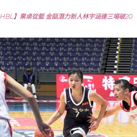
11HBL】棄桌從籃 金甌潛力新人林宇涵連三場破20