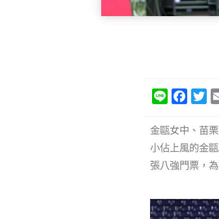
Li
F
T
n
a
e
c
it
金甌女中、苗栗
e
e
小佔上風的金甌
b
張八強門票，為
o
o
k