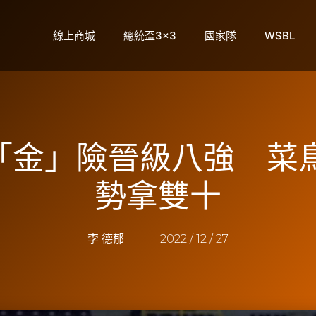
線上商城
總統盃3×3
國家隊
WSBL
】「金」險晉級八強 
勢拿雙十
李 德郁
2022 / 12 / 27