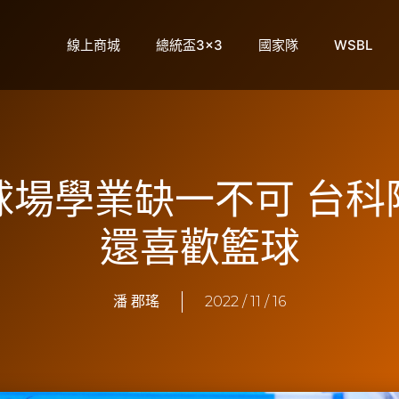
線上商城
總統盃3×3
國家隊
WSBL
】球場學業缺一不可 台
還喜歡籃球
潘 郡瑤
2022 / 11 / 16