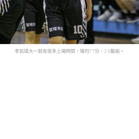
李若瑋大一就有很多上場時間，場均7.7分、2.6籃板。