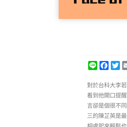
Li
F
T
n
a
e
c
it
對於台科大李若
e
e
看到他開口提醒
b
言卻是個很不同
o
三的陳芷英是最
o
相處起來輕鬆也