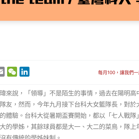
E
W
Li
每月100，讓我們一
w
m
e
n
t
ai
C
k
瑋來說，「領導」不是陌生的事情，過去在陽明高
r
l
h
e
隊友，然而，今年九月接下台科大女籃隊長，對於
at
dI
的體驗。台科大從暑期盃賽開始，都以「七人戰隊
n
大的學姊，其餘球員都是大一、大二的菜鳥，隊上
沒有傳統的學姊妹制。