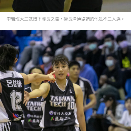
李若瑋大二就接下隊長之職，擅長溝通協調的他是不二人選。