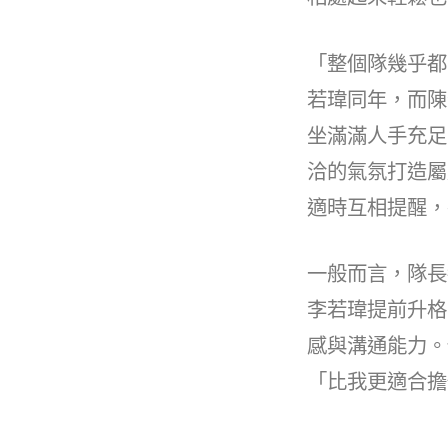
k
「整個隊幾乎都
若瑋同年，而陳
坐滿滿人手充足
洽的氣氛打造屬
適時互相提醒，
一般而言，隊長
李若瑋提前升格
感與溝通能力。
「比我更適合擔