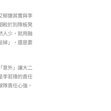
艾郁婕其實與李
相較於別隊板凳
然人少，就用融
鬆掉」，還是要
「意外」讓大二
是李若瑋的責任
球隊責任心強，