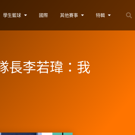
學生籃球
國際
其他賽事
特輯
科隊長李若瑋：我