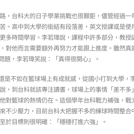
路，台科大的日子學業挑戰也很艱鉅，儘管經過一
苦。高中到大學的銜結有段落差，英文授課或是使
更多時間學習。李若瑋說，課程中許多部分，教授
，對他而言需要額外再努力才能跟上進度。雖然真
ss沒問題，李若瑋笑說：「真得很開心」。
Pass還是不如在籃球場上有成就感，從國小打到大學
說，到台科就該專注讀書，球場上的事情「差不多
他對籃球的熱情仍在。這個學年台科戰力補強，戰
來不少壓力，目前台科大把握不多的練球時間整合
至於目標則很明確：「穩穩打進六強」。