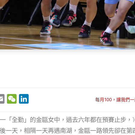
E
W
Li
每月100，讓我們一
w
m
e
n
t
ai
C
k
一「全勤」的金甌女中，過去六年都在預賽止步，1
r
l
h
e
後一天，相隔一天再遇南湖，金甌一路領先卻在第