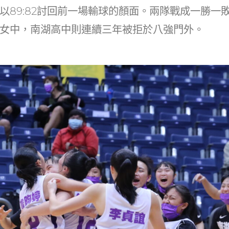
at
dI
以89:82討回前一場輸球的顏面。兩隊戰成一勝一
n
女中，南湖高中則連續三年被拒於八強門外。