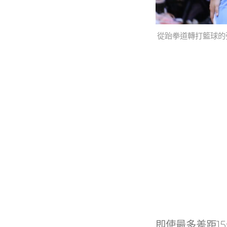
從跆拳道轉打籃球的
即使最多差距1