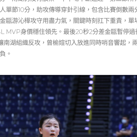
人單節10分，助攻傳導穿針引線，包含比賽倒數兩
金甌游沁樺攻守用盡力氣，關鍵時刻扛下重責，單
BL MVP身價穩住領先。最後20秒2分差金甌暫停
讓南湖組織反攻，曾榆媗切入放進同時哨音響起，
負。