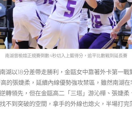
南湖曾榆媗正規賽倒數4秒切入上籃得分，追平比數戰到延長賽
南湖以18分差帶走勝利，金甌女中靠著外卡第一戰
新高的張婕柔，延續內線優勢強攻禁區，雖然南湖在
逆轉領先，但在金甌高二「三塔」游沁樺、張婕柔
找不到突破的空間，拿手的外線也熄火，半場打完落