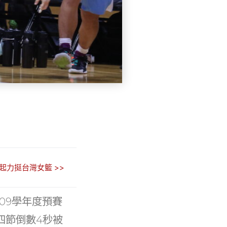
起力挺台灣女籃 >>
09學年度預賽
四節倒數4秒被