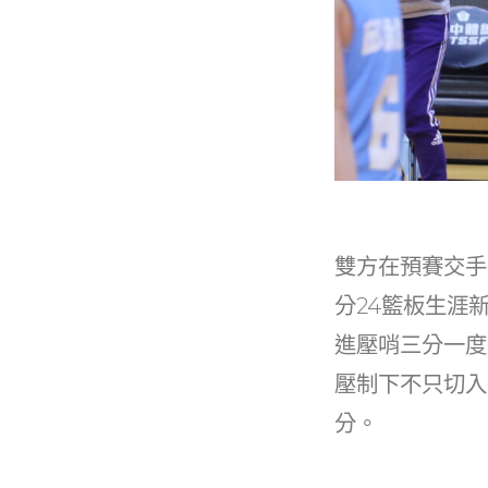
雙方在預賽交手
分24籃板生涯
進壓哨三分一度
壓制下不只切入
分。