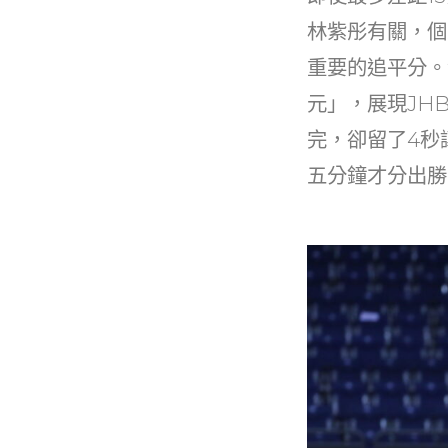
林紫彤有關，個
重要的追平分。
元」，展現JH
完，卻留了4秒
五分鐘才分出勝