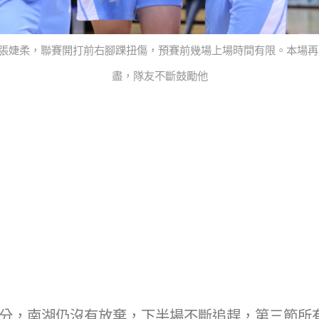
張婕柔，聯賽開打前右腳踝扭傷，預賽前幾場上場時間有限。本場再
盡，隊友不斷鼓勵他
5分，南湖仍沒有放棄，下半場不斷追趕，第三節所