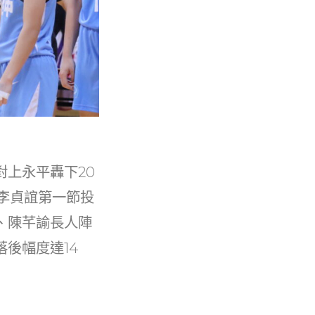
對上永平轟下20
李貞誼第一節投
、陳芊諭長人陣
後幅度達14