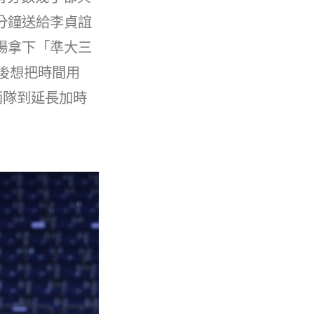
分鐘送給李貞誼
場拿下「準大三
過後想把時間用
兩隊到延長加時