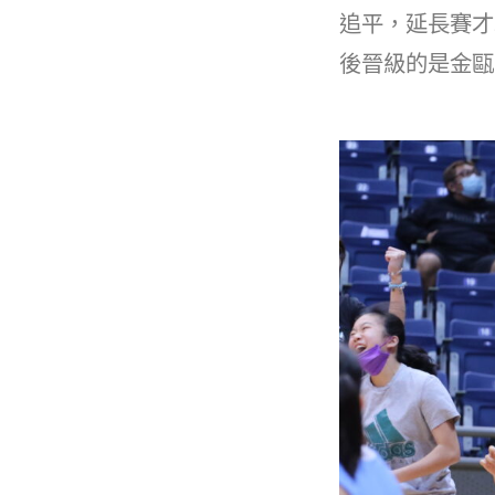
b
追平，延長賽才
o
後晉級的是金甌
o
k