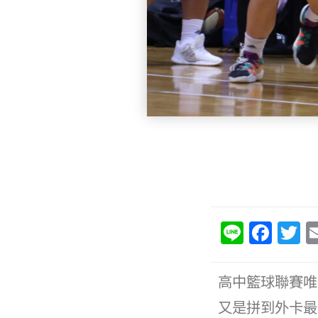
Li
F
T
n
a
e
c
it
高中籃球聯賽唯
e
e
又是拼到外卡最