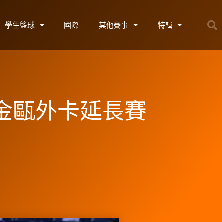
學生籃球
國際
其他賽事
特輯
 金甌外卡延長賽