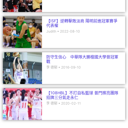
【ISF】逆轉擊敗淡商 陽明前進冠軍賽爭
代表權
Judith
2022-08-10
防守生信心 中華隊大勝檀國大學晉冠軍
戰
李 德郁
2016-09-10
【108HBL】不打自私籃球 普門擦亮團隊
招牌三分氣走永仁
李 德郁
2020-02-11