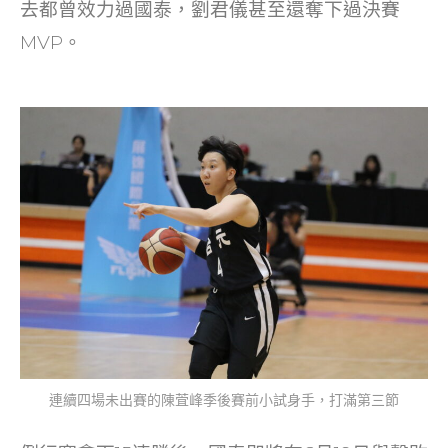
去都曾效力過國泰，劉君儀甚至還奪下過決賽
MVP。
連續四場未出賽的陳萓峰季後賽前小試身手，打滿第三節