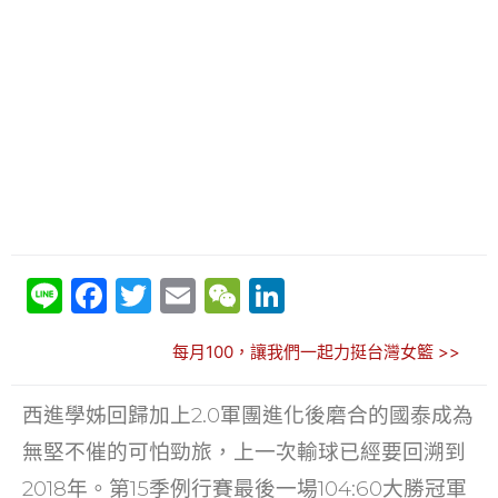
Li
F
T
E
W
Li
n
a
w
m
e
n
每月100，讓我們一起力挺台灣女籃 >>
e
c
itt
ai
C
k
e
er
l
h
e
西進學姊回歸加上2.0軍團進化後磨合的國泰成為
b
at
dI
無堅不催的可怕勁旅，上一次輸球已經要回溯到
o
n
2018年。第15季例行賽最後一場104:60大勝冠軍