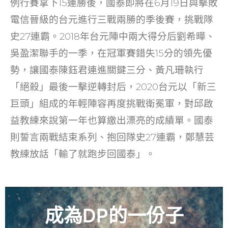
例行賽拿下15連勝後，國泰即將在6月19日與擊敗
電信晉級的台元進行三戰兩勝的季後賽，挑戰隊
史27連霸。2018年台元陣中兩大得分后劉希曄、
吳盈潔聯手的一季，在冠軍賽錯失15分的領先優
勢，讓國泰陳鈺君連進關鍵三分、黃凡珊執行
「絕殺」最後一擊逆轉封后，2020台元以「新三
巨頭」組成的年輕陣容再度挑戰衛冕軍，對邱啟
益教練來說第一年也算繳出漂亮的成績單。國泰
則誓言兩戰結束系列、抱回隊史27連霸，鄭慧芸
教練放話「輸了就跑步回國泰」。
成為DP的一份子