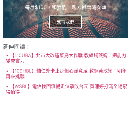
每月$100，和我們一起力挺臺灣女籃
支持我們
延伸閱讀：
【110UBA】北市大改造菜鳥大作戰 教練錢薇娟：把能力
變成實力
【109HBL】輔仁外卡止步但心滿意足 教練黃玟穎：明年
再來挑戰
【WSBL】電信找回流暢走位擊敗台元 黃湘婷打滿全場累
得值得