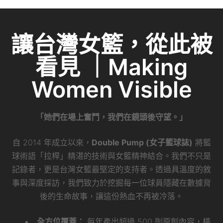
讓台灣女籃，從此被
看見 ｜Making
Women Visible
「她們在場上奮鬥，我們在鏡頭後守望。」
自 2014 年成立以來，
Double Pump (女子籃球誌)
將籃
球術語「拉桿」精湛的技術與女籃精神結合。我們不只是
記錄者，更是台灣女籃最堅定的支持者。透過具溫度的敘
事與深度採訪，我們致力於挖掘每一位球員隱藏在數據背
後的生命故事，讓這份熱血不再被冷落。
全方位覆蓋：
每年產出超過 500 則原創內容，橫