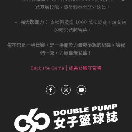
跨基層校隊、職業聯賽至旅外球員。
強大影響力：
累積創造逾 1,000 萬次瀏覽，讓女籃
的精彩跨越螢幕。
這不只是一場比賽，是一場關於力量與夢想的紀錄。讓我
們一起，力挺臺灣女籃！
Back the Game | 成為女籃守望者