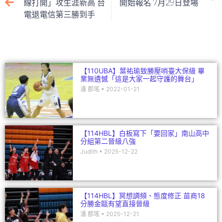
b
at
dI
線打開」攻生涯新高 台
開始報名 7月29日登場
電退電信第三勝到手
o
n
o
k
【110UBA】葉祐瑜致勝壓哨臺大保級 畢
業無遺憾「這是大家一起守護的舞台」
潘 郡瑤
2022-01-21
【114HBL】白板寫下「要回家」南山高中
分組第二晉級八強
Judith
2025-12-22
【114HBL】冥想調頻、態度修正 苗商18
分勝金甌有望直接晉級
潘 郡瑤
2025-12-21