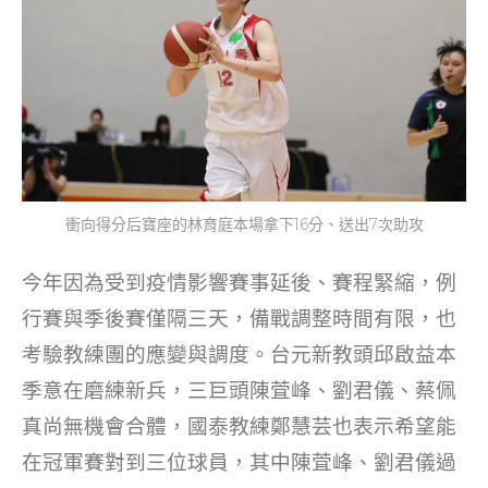
衝向得分后寶座的林育庭本場拿下16分、送出7次助攻
今年因為受到疫情影響賽事延後、賽程緊縮，例
行賽與季後賽僅隔三天，備戰調整時間有限，也
考驗教練團的應變與調度。台元新教頭邱啟益本
季意在磨練新兵，三巨頭陳萓峰、劉君儀、蔡佩
真尚無機會合體，國泰教練鄭慧芸也表示希望能
在冠軍賽對到三位球員，其中陳萓峰、劉君儀過