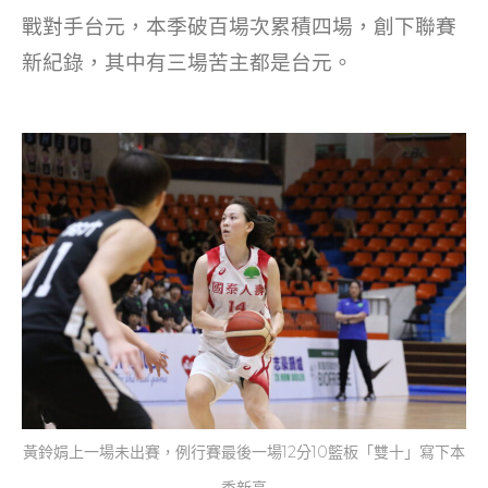
o
戰對手台元，本季破百場次累積四場，創下聯賽
k
新紀錄，其中有三場苦主都是台元。
黃鈴娟上一場未出賽，例行賽最後一場12分10籃板「雙十」寫下本