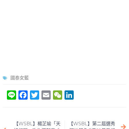
國泰女籃
Li
F
T
E
W
Li
n
a
w
m
e
n
e
c
itt
ai
C
k
e
er
l
h
e
【WSBL】楊芷瑜「天
【WSBL】第二屆選秀