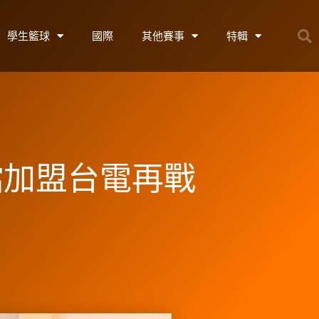
學生籃球
國際
其他賽事
特輯
檔加盟台電再戰