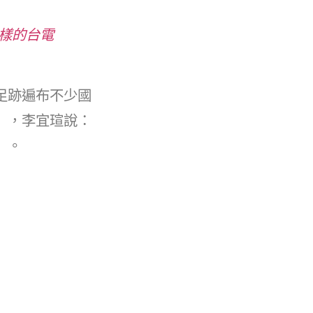
一樣的台電
足跡遍布不少國
」，李宜瑄說：
」。