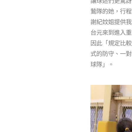
讓球迷們更驚訝
鷙隊的她，行程
謝紀妏姐提供我
台元來到進入重
因此「規定比較
式的防守、一對
球隊」。