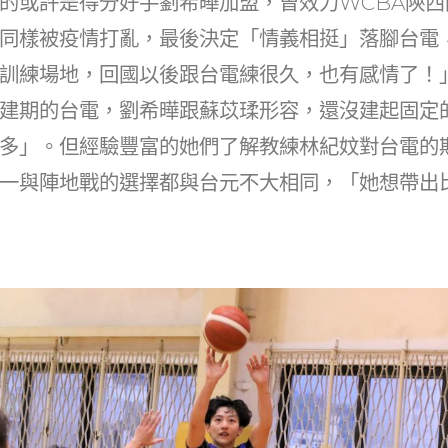
的或許是得分好手劉希曄加盟，曾效力WCBA陝西
同樣被疫情打亂，最後決定「情義相挺」落腳台電
訓練場地，回國以後跟台電練很久，也有感情了！
建期的台電，劉希曄跟蘇苡瑈形容，還沒建起固定
多」。但經驗豐富的她們了解教練林紀妏對台電的
一與陣地戰的選擇都與台元不大相同，「她想帶出