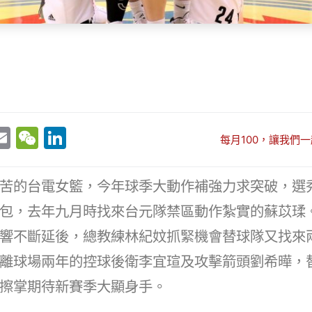
E
W
Li
每月100，讓我們一
w
m
e
n
t
ai
C
k
苦的台電女籃，今年球季大動作補強力求突破，選
r
l
h
e
包，去年九月時找來台元隊禁區動作紮實的蘇苡瑈。
at
dI
響不斷延後，總教練林紀妏抓緊機會替球隊又找來
n
離球場兩年的控球後衛李宜瑄及攻擊箭頭劉希曄，
擦掌期待新賽季大顯身手。