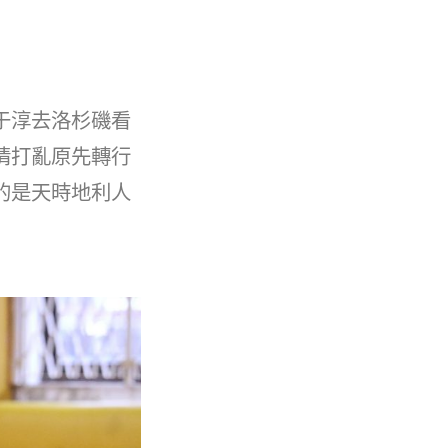
于淳去洛杉磯看
情打亂原先轉行
的是天時地利人