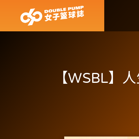
【WSBL】