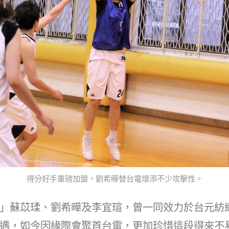
得分好手重磅加盟，劉希曄替台電增添不少攻擊性。
」蘇苡瑈、劉希曄及李宜瑄，曾一同效力於台元紡
遇，如今因緣際會聚首台電，更加珍惜這段得來不