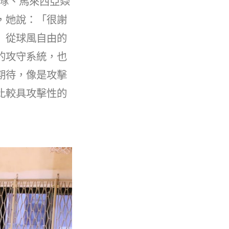
隊、馬來西亞焱
，她說：「很謝
」從球風自由的
的攻守系統，也
期待，像是攻擊
比較具攻擊性的