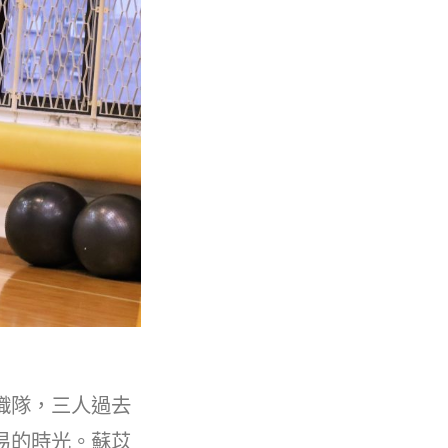
織隊，三人過去
易的時光。蘇苡