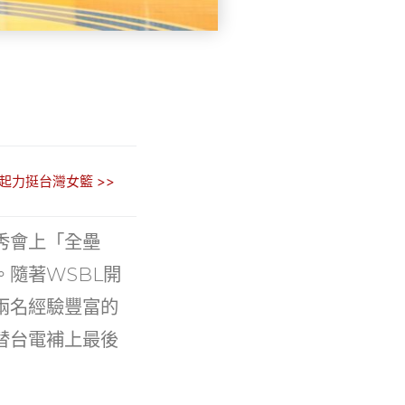
起力挺台灣女籃 >>
秀會上「全壘
隨著WSBL開
兩名經驗豐富的
替台電補上最後