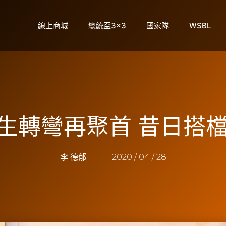
線上商城
總統盃3×3
國家隊
WSBL
人生轉彎再聚首 昔日搭
李 德郁
2020 / 04 / 28