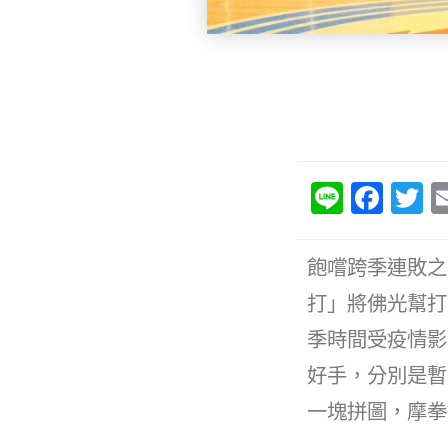
Li
F
T
n
a
e
c
it
飽嚐跨季連敗之
e
e
打」將佛光幫打
b
季時間受疫情影
o
好手，分別是暫
o
一塊拼圖，摩拳
k