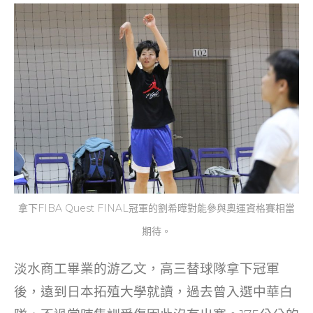
拿下FIBA Quest FINAL冠軍的劉希曄對能參與奧運資格賽相當
期待。
淡水商工畢業的游乙文，高三替球隊拿下冠軍
後，遠到日本拓殖大學就讀，過去曾入選中華白