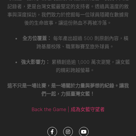
記錄者，更是台灣女籃最堅定的支持者。透過具溫度的敘
事與深度採訪，我們致力於挖掘每一位球員隱藏在數據背
後的生命故事，讓這份熱血不再被冷落。
全方位覆蓋：
每年產出超過 500 則原創內容，橫
跨基層校隊、職業聯賽至旅外球員。
強大影響力：
累積創造逾 1,000 萬次瀏覽，讓女籃
的精彩跨越螢幕。
這不只是一場比賽，是一場關於力量與夢想的紀錄。讓我
們一起，力挺臺灣女籃！
Back the Game | 成為女籃守望者