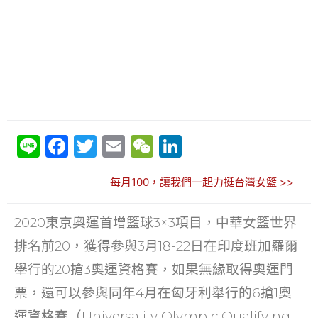
Li
F
T
E
W
Li
n
a
w
m
e
n
每月100，讓我們一起力挺台灣女籃 >>
e
c
itt
ai
C
k
e
er
l
h
e
2020東京奧運首增籃球3×3項目，中華女籃世界
b
at
dI
排名前20，獲得參與3月18-22日在印度班加羅爾
o
n
舉行的20搶3奧運資格賽，如果無緣取得奧運門
o
票，還可以參與同年4月在匈牙利舉行的6搶1奧
k
運資格賽（Universality Olympic Qualifying