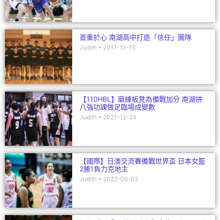
首重於心 南湖高中打造「信任」團隊
Judith
2017-12-15
【110HBL】磨練板凳為備戰加分 南湖拼
八強功課做足臨場成變數
Judith
2021-12-24
【國際】日澳交流賽備戰世界盃 日本女籃
2勝1負力克地主
Judith
2022-06-03