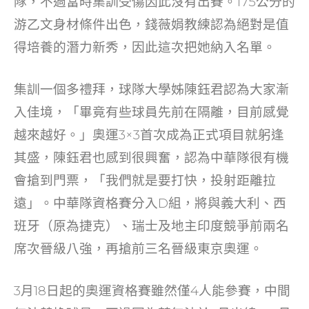
隊，不過當時集訓受傷因此沒有出賽。175公分的
游乙文身材條件出色，錢薇娟教練認為絕對是值
得培養的潛力新秀，因此這次把她納入名單。
集訓一個多禮拜，球隊大學姊陳鈺君認為大家漸
入佳境，「畢竟有些球員先前在隔離，目前感覺
越來越好。」奧運3×3首次成為正式項目就躬逢
其盛，陳鈺君也感到很興奮，認為中華隊很有機
會搶到門票，「我們就是要打快，投射距離拉
遠」。中華隊資格賽分入D組，將與義大利、西
班牙（原為捷克）、瑞士及地主印度競爭前兩名
席次晉級八強，再搶前三名晉級東京奧運。
3月18日起的奧運資格賽雖然僅4人能參賽，中間