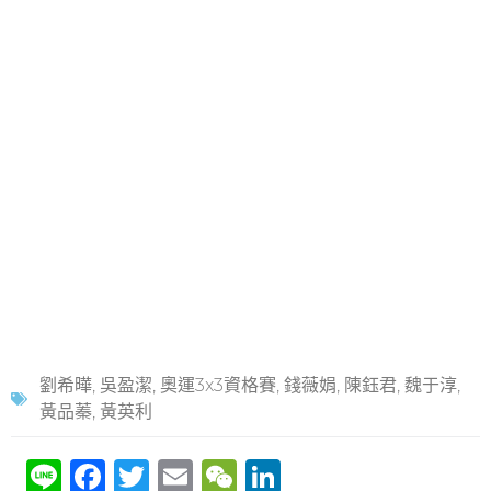
劉希曄
,
吳盈潔
,
奧運3x3資格賽
,
錢薇娟
,
陳鈺君
,
魏于淳
,
黃品蓁
,
黃英利
Li
F
T
E
W
Li