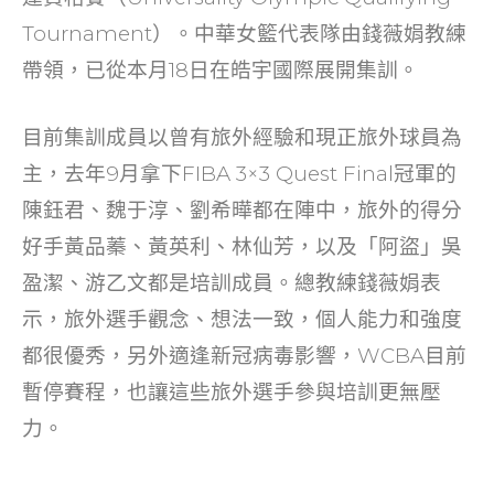
Tournament）。中華女籃代表隊由錢薇娟教練
帶領，已從本月18日在皓宇國際展開集訓。
目前集訓成員以曾有旅外經驗和現正旅外球員為
主，去年9月拿下FIBA 3×3 Quest Final冠軍的
陳鈺君、魏于淳、劉希曄都在陣中，旅外的得分
好手黃品蓁、黃英利、林仙芳，以及「阿盜」吳
盈潔、游乙文都是培訓成員。總教練錢薇娟表
示，旅外選手觀念、想法一致，個人能力和強度
都很優秀，另外適逢新冠病毒影響，WCBA目前
暫停賽程，也讓這些旅外選手參與培訓更無壓
力。