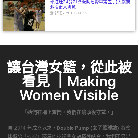
郭虹廷34分21籃板助七賢拿第五 加入淡商
迎接更大挑戰
潘 郡瑤
2018-04-13
讓台灣女籃，從此被
看見 ｜Making
Women Visible
「她們在場上奮鬥，我們在鏡頭後守望。」
自 2014 年成立以來，
Double Pump (女子籃球誌)
將籃
球術語「拉桿」精湛的技術與女籃精神結合。我們不只是