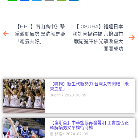
n
a
w
m
e
n
e
c
itt
ai
C
k
e
er
l
h
e
【HBL】南山高中》擊
【108UBA】錯過日本
b
at
dI
掌激勵氣勢 黑豹就是要
移訓因禍得福 六搶四首
「霸氣共好」
戰衛冕軍佛光擊敗臺大
o
n
闖關成功
o
k
【特輯】新生代新勢力 台灣女籃閃耀「未
來之星」
Judith
2020-08-19
【瓊斯盃】中華籃協再發聲明 工會是否正
確解讀男女平權待商榷
潘 郡瑤
2024-07-09