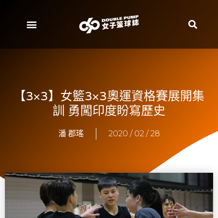
【3×3】女籃3×3奧運資格賽展開集
訓 勇闖印度盼寫歷史
潘 郡瑤
2020 / 02 / 28