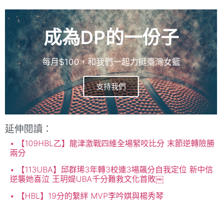
成為DP的一份子
每月$100，和我們一起力挺臺灣女籃
支持我們
延伸閱讀：
【109HBL乙】龍津激戰四維全場緊咬比分 末節逆轉險勝
兩分
【113UBA】邱群琋3年轉3校連3場飆分自我定位 新中信
逆襲她喜泣 王玥媞UBA千分難救文化首敗￼
【HBL】19分的繫絆 MVP李吟娸與楊秀琴