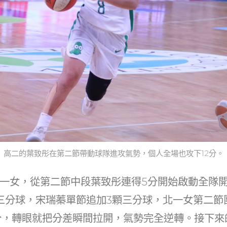
高二的葉致彤在第二節帶動球隊進攻氣勢，個人全場也攻下12分。
一女，從第二節中段葉致彤連得5分開始啟動全隊
三分球，宋瑞蓁單節追加3顆三分球，北一女第二節
分，轉眼就把分差瞬間拉開，氣勢完全逆轉。接下來