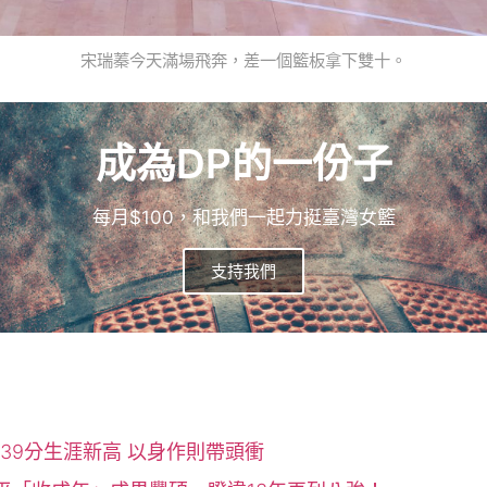
宋瑞蓁今天滿場飛奔，差一個籃板拿下雙十。
成為DP的一份子
每月$100，和我們一起力挺臺灣女籃
支持我們
39分生涯新高 以身作則帶頭衝