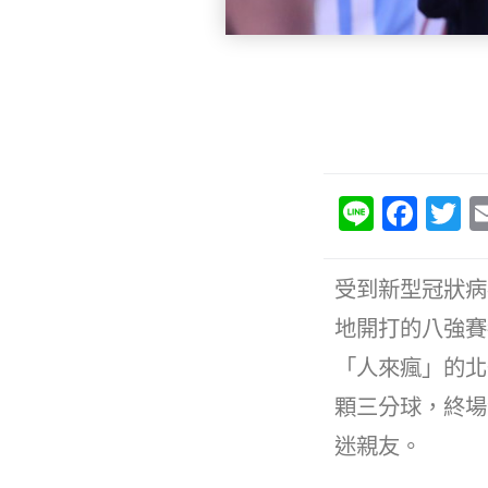
Li
F
T
n
a
e
c
it
受到新型冠狀病
e
e
地開打的八強賽
b
「人來瘋」的北
o
顆三分球，終場
o
迷親友。
k