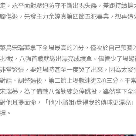
走，永平面對壓迫防守不斷出現失誤，差距持續擴
腳傷退，先發主力余婷真第四節五犯畢業，想再追
菜鳥宋瑞蓁拿下全場最高的21分，僅次於自己預賽2
5抄截，八強首戰就繳出漂亮成績單。儘管少了場邊
非常緊張，要進場時甚至一度哭了出來，因為太緊
對話、調整過後，第二節上場就連進3顆三分。平
宋瑞蓁，為了備戰八強勤練急停跳投，雖然拿下全
對他耳提面命，「他(小駱姐)覺得我的傳球更漂亮
握。