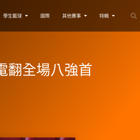
學生籃球
國際
其他賽事
特輯
女電翻全場八強首