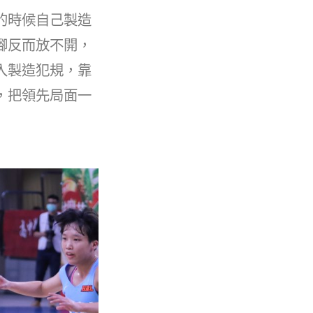
的時候自己製造
腳反而放不開，
入製造犯規，靠
，把領先局面一