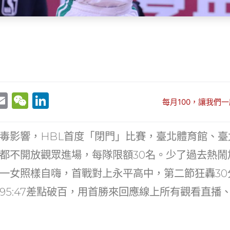
E
W
Li
每月100，讓我們一
w
m
e
n
t
ai
C
k
毒影響，HBL首度「閉門」比賽，臺北體育館、臺
r
l
h
e
都不開放觀眾進場，每隊限額30名。少了過去熱鬧
at
dI
一女照樣自嗨，首戰對上永平高中，第二節狂轟30
n
95:47差點破百，用首勝來回應線上所有觀看直播