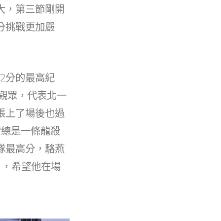
大，第三節剛開
分挑戰更加嚴
2分的最高紀
觀眾，代表北一
張上了場後也過
常總是一條龍殺
隊最高分，駱燕
」，希望他在場