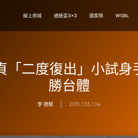
線上商城
總統盃3×3
國家隊
WSBL
惠貞「二度復出」小試身
勝台體
李 德郁
2019 / 03 / 04