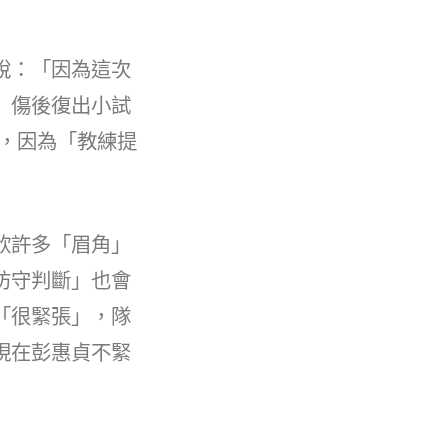
說：「因為這次
」傷後復出小試
率，因為「教練提
欣許多「眉角」
防守判斷」也會
「很緊張」，隊
現在彭惠貞不緊