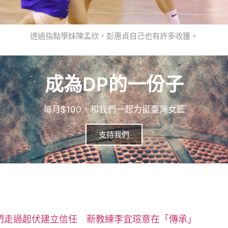
透過指點學妹陳孟欣，彭惠貞自己也有許多收獲。
成為DP的一份子
每月$100，和我們一起力挺臺灣女籃
支持我們
】普門走過起伏建立信任 新教練李宜瑄意在「傳承」