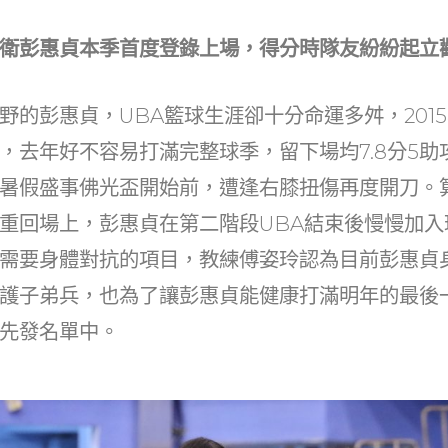
衛彭惠貞本季首度登錄上場，得分時隊友紛紛起立
野的彭惠貞，UBA籃球生涯卻十分命運多舛，201
，去年好不容易打滿完整球季，留下場均7.8分5助
暑假盛事佛光盃開始前，遭逢右膝扭傷再度開刀。
重回場上，彭惠貞在第二階段UBA結束後慢慢加入
需要身體對抗的項目，教練傅姿玲認為目前彭惠貞
護子弟兵，也為了讓彭惠貞能健康打滿明年的最後
先發名單中。