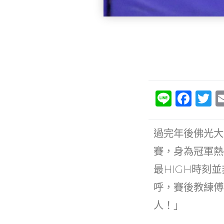
Li
F
T
n
a
e
c
it
過完年後佛光大
e
e
賽，身為冠軍熱
b
最HIGH時刻
o
呼，賽後教練傅
o
人！」
k