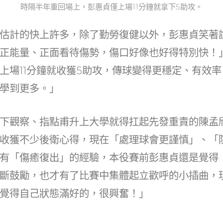
時隔半年重回場上，彭惠貞僅上場11分鐘就拿下5助攻。
估計的快上許多，除了勤勞復健以外，彭惠貞笑著
正能量、正面看待傷勢，傷口好像也好得特別快！
上場11分鐘就收獲5助攻，傳球變得更穩定、有效
學到更多。」
下觀察、指點甫升上大學就得扛起先發重責的陳孟
收獲不少後衛心得，現在「處理球會更謹慎」、「
有「傷癒復出」的經驗，本役賽前彭惠貞還是覺得
斷鼓勵，也才有了比賽中集體起立歡呼的小插曲，
覺得自己狀態滿好的，很興奮！」