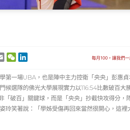
E
W
Li
每月100，讓我們一
w
m
e
n
t
ai
C
k
學第一場UBA，也是陣中主力控衛「央央」彭惠貞
r
l
h
e
門候選隊的佛光大學展現實力以116:54比數破百大
at
dI
並非「破百」關鍵球，而是「央央」抄截快攻得分，
n
姿玲笑著說：「學姊受傷再回來當然很開心，這裡