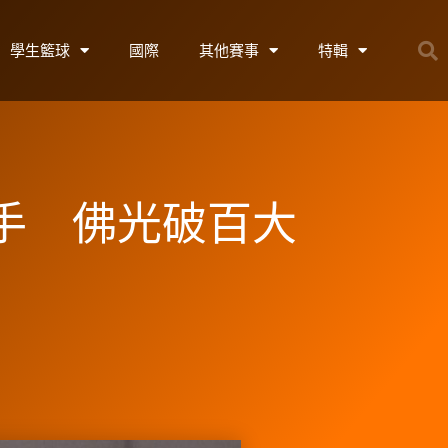
學生籃球
國際
其他賽事
特輯
手 佛光破百大