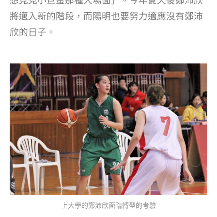
想見見小巨蛋那種大場面」。今年夏天後鄭沛欣
將邁入新的階段，而陽明也要努力適應沒有鄭沛
欣的日子。
上大學的鄭沛欣面臨轉型的考驗