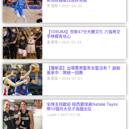
李 德郁
2021-04-30
【109UBA】世新47分大勝文化 六強再交
手林蝶有信心
潘 郡瑤
2021-01-23
【瓊斯盃】出場費男籃有女籃沒有？ 副秘
張承中：將統一回應
潘 郡瑤
2024-07-07
全隊支持歡迎 紐西蘭球員Natalie Taylor
帶10個月大兒子為國出征
Judith
2017-07-26