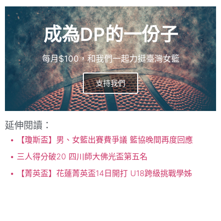
成為DP的一份子
每月$100，和我們一起力挺臺灣女籃
支持我們
延伸閱讀：
【瓊斯盃】男、女籃出賽費爭議 籃協晚間再度回應
三人得分破20 四川師大佛光盃第五名
【菁英盃】花蓮菁英盃14日開打 U18跨級挑戰學姊