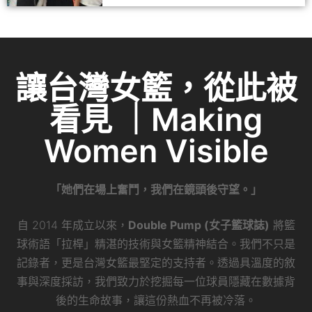
讓台灣女籃，從此被
看見 ｜Making
Women Visible
「她們在場上奮鬥，我們在鏡頭後守望。」
自 2014 年成立以來，
Double Pump (女子籃球誌)
將籃
球術語「拉桿」精湛的技術與女籃精神結合。我們不只是
記錄者，更是台灣女籃最堅定的支持者。透過具溫度的敘
事與深度採訪，我們致力於挖掘每一位球員隱藏在數據背
後的生命故事，讓這份熱血不再被冷落。