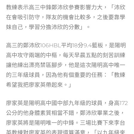
o
教練表示高三中鋒鄭沛欣參賽影響力大，「沛欣
k
在會吸引防守，隊友的機會比較多，之後要靠學
妹自己，學習分擔沛欣的分數」。
高三的鄭沛欣106HBL平均18分9.4籃板，是陽明
高中攻守兩端的中樞，每天早晨五點的刻苦訓練
讓他練出漂亮禁區腳步，他是這次陽明高中唯一
的三年級球員，因為他有個重要的任務：「教練
希望我把廖家英帶起來。」
廖家英是陽明高中國中部九年級的球員，身高172
公分的他身體素質相當不錯，鄭沛欣畢業之後，
廖家英將是陽明唯一的中鋒。三場比賽下來李台
英教練對廖家英的表現還算滿意，「以九年級來