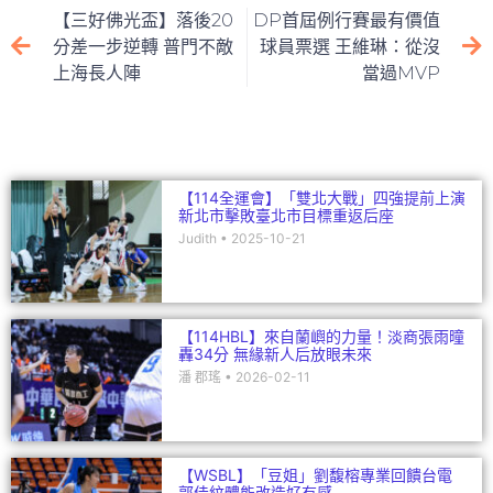
e
er
l
h
e
【三好佛光盃】落後20
DP首屆例行賽最有價值
b
at
dI
分差一步逆轉 普門不敵
球員票選 王維琳：從沒
上海長人陣
當過MVP
o
n
o
k
【114全運會】「雙北大戰」四強提前上演
新北市擊敗臺北市目標重返后座
Judith
2025-10-21
【114HBL】來自蘭嶼的力量！淡商張雨曈
轟34分 無緣新人后放眼未來
潘 郡瑤
2026-02-11
【WSBL】「豆姐」劉馥榕專業回饋台電
郭佳紋體能改造好有感