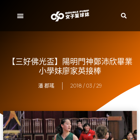
【三好佛光盃】陽明門神鄭沛欣畢業
小學妹廖家英接棒
潘 郡瑤
2018 / 03 / 29