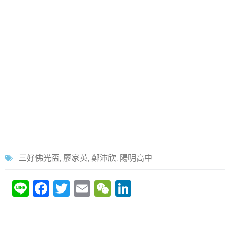
三好佛光盃
,
廖家英
,
鄭沛欣
,
陽明高中
Li
F
T
E
W
Li
n
a
w
m
e
n
e
c
itt
ai
C
k