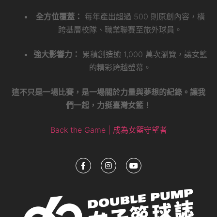
全方位覆蓋：
每年產出超過 500 則原創內容，橫
跨基層校隊、職業聯賽至旅外球員。
強大影響力：
累積創造逾 1,000 萬次瀏覽，讓女籃
的精彩跨越螢幕。
這不只是一場比賽，是一場關於力量與夢想的紀錄。讓我
們一起，力挺臺灣女籃！
Back the Game | 成為女籃守望者