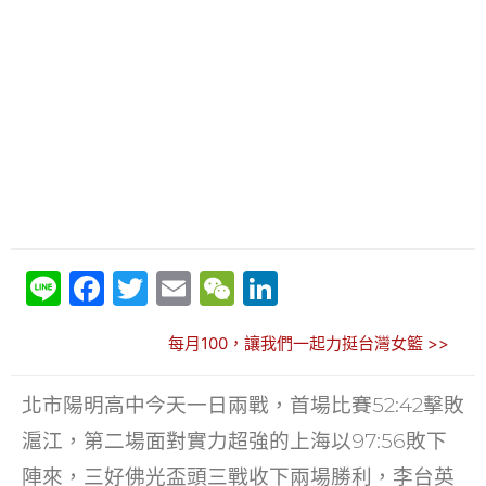
Li
F
T
E
W
Li
n
a
w
m
e
n
每月100，讓我們一起力挺台灣女籃 >>
e
c
itt
ai
C
k
e
er
l
h
e
北市陽明高中今天一日兩戰，首場比賽52:42擊敗
b
at
dI
滬江，第二場面對實力超強的上海以97:56敗下
o
n
陣來，三好佛光盃頭三戰收下兩場勝利，李台英