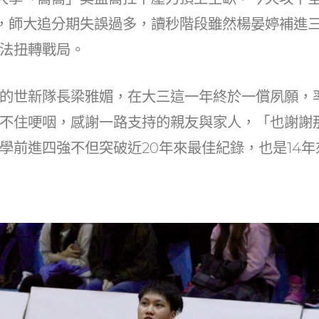
，師大追分期失誤過多，讀秒階段雖然楊晏婷補進
法扭轉戰局。
的世新隊長梁雅媚，在大三這一年終於一償夙願，
不住哽咽，感謝一路支持的親友與家人，「也謝謝
學前進四強不但突破近20年來最佳紀錄，也是14