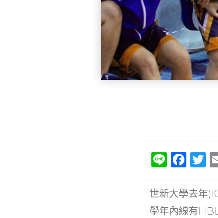
Li
F
T
n
a
e
c
it
世新大學去年(1
e
e
學年內線有HB