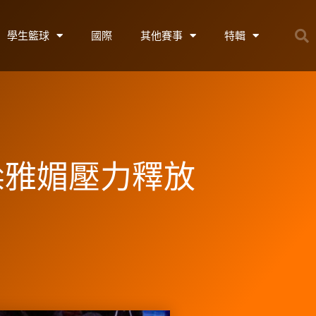
學生籃球
國際
其他賽事
特輯
梁雅媚壓力釋放