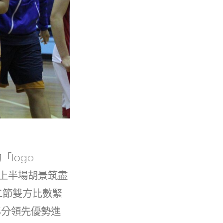
logo
，上半場胡景筑盡
二節雙方比數緊
3分領先優勢進