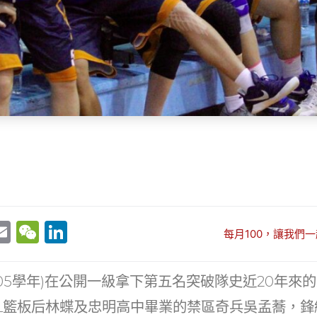
E
W
Li
每月100，讓我們一
w
m
e
n
t
ai
C
k
05學年)在公開一級拿下第五名突破隊史近20年來的
r
l
h
e
L籃板后林蝶及忠明高中畢業的禁區奇兵吳孟蕎，鋒