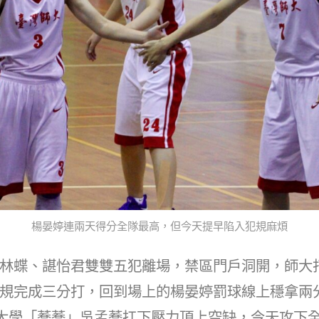
楊晏婷連兩天得分全隊最高，但今天提早陷入犯規麻煩
林蝶、諶怡君雙雙五犯離場，禁區門戶洞開，師大
規完成三分打，回到場上的楊晏婷罰球線上穩拿兩
大學「蕎蕎」吳孟蕎扛下壓力頂上空缺，今天攻下全