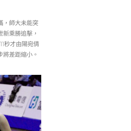
滿，師大未能突
世新乘勝追擊，
11秒才由陽宛倩
步將差距縮小。