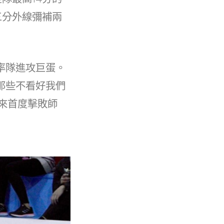
三分外線彌補兩
率隊進攻巨蛋。
那些不看好我們
年來首度擊敗師