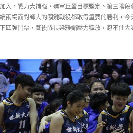
at
dI
加入，戰力大補強，進軍巨蛋目標堅定。第三階段
n
續兩場面對師大的關鍵戰役都取得重要的勝利，今
下四強門票，賽後隊長梁雅媚壓力釋放，忍不住大