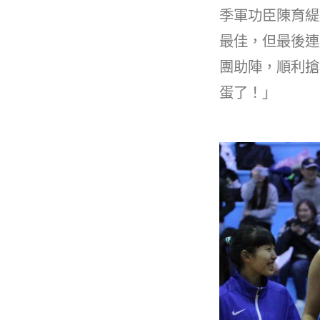
b
季軍功臣陳育緹
o
最佳，但最後連
o
團助陣，順利搶
k
蛋了！」