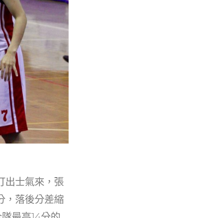
打出士氣來，張
分，落後分差縮
隊最高14分的