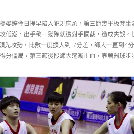
楊晏婷今日提早陷入犯規麻煩，第三節幾乎板凳坐
攻低潮，出手稍一猶豫就遭對手攔截，造成失誤。
0的領先攻勢，比數一度擴大到17分差，師大一直到4分
得分僵局，第三節後段師大逐漸止血，靠著罰球步