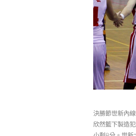
決勝節世新內線
欣然籃下製造犯
小剩8分。世新