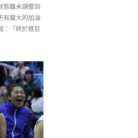
狀態雖未調整到
天有龐大的加油
喊：「終於進巨