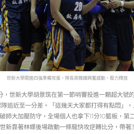
世新大學闖進四強準備攻蛋，隊長梁雅媚興奮感動，壓力釋放
分，世新大學胡景筑在第一節哨響投進一顆超大號的「
助球隊追近至一分差。「這幾天大家都打得有點悶」
破師大加壓防守，全場個人也拿下11分10籃板，第
世新靠著林蝶後場啟動一條龍快攻逆轉比分，帶著