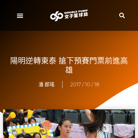
陽明逆轉東泰 搶下預賽門票前進高
雄
潘 郡瑤
2017 / 10 / 18