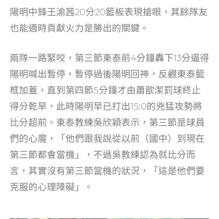
o
陽明中鋒王渝茜20分20籃板表現搶眼，其餘隊友
k
也能適時貢獻火力是勝出的關鍵。
兩隊一路緊咬，第三節東泰前4分鐘轟下13分逼得
陽明喊出暫停，暫停過後陽明回神，反觀東泰籃
框加蓋，直到第四節5分鐘才由蕭歆潔罰球終止
得分乾旱，此時陽明早已打出15:0的兇猛攻勢將
比分超前。東泰教練吳欣穎表示，第三節是球員
們的心魔，「他們跟我說從以前（國中）到現在
第三節都會當機」，不過吳教練認為就比分而
言，其實沒有第三節當機的狀況，「這是他們要
克服的心理障礙」。