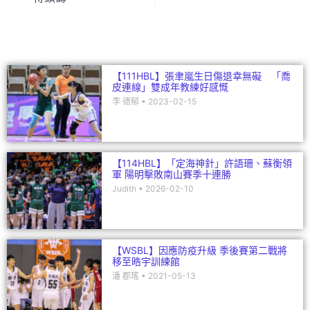
o
n
o
k
【111HBL】張聿嵐生日傷退幸無礙 「喬
皮連線」雙成年教練好感慨
李 德郁
2023-02-15
【114HBL】「定海神針」許語珊、蘇衡領
軍 陽明擊敗南山賽季十連勝
Judith
2026-02-10
【WSBL】因應防疫升級 季後賽第二戰將
移至晧宇訓練館
潘 郡瑤
2021-05-13