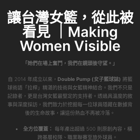
讓台灣女籃，從此被
看見 ｜Making
Women Visible
「她們在場上奮鬥，我們在鏡頭後守望。」
自 2014 年成立以來，
Double Pump (女子籃球誌)
將籃
球術語「拉桿」精湛的技術與女籃精神結合。我們不只是
記錄者，更是台灣女籃最堅定的支持者。透過具溫度的敘
事與深度採訪，我們致力於挖掘每一位球員隱藏在數據背
後的生命故事，讓這份熱血不再被冷落。
全方位覆蓋：
每年產出超過 500 則原創內容，橫
跨基層校隊、職業聯賽至旅外球員。