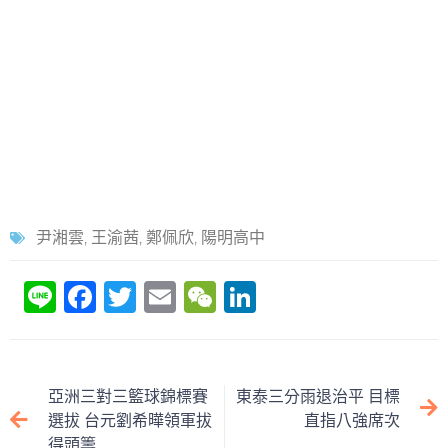
尹湘雲
,
王渝茜
,
鄭佩欣
,
陽明高中
Li
F
T
E
W
Li
n
a
w
m
e
n
e
c
itt
ai
C
k
e
er
l
h
e
亞洲三對三籃球錦標賽
東泰三分雨退治平 目標
b
at
dI
選拔 台元劉希曄領軍拔
直指八強席次
得頭籌