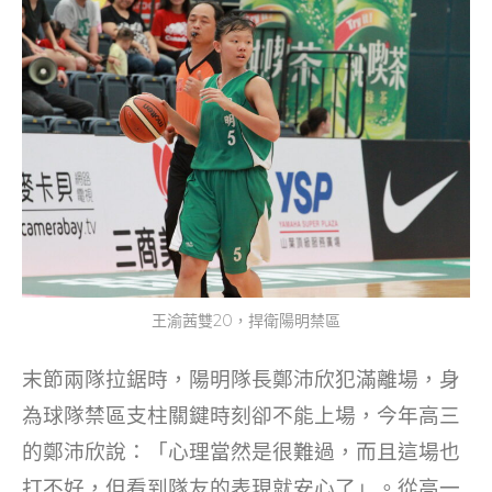
王渝茜雙20，捍衛陽明禁區
末節兩隊拉鋸時，陽明隊長鄭沛欣犯滿離場，身
為球隊禁區支柱關鍵時刻卻不能上場，今年高三
的鄭沛欣說：「心理當然是很難過，而且這場也
打不好，但看到隊友的表現就安心了」。從高一