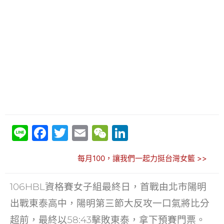
Li
F
T
E
W
Li
n
a
w
m
e
n
每月100，讓我們一起力挺台灣女籃 >>
e
c
itt
ai
C
k
e
er
l
h
e
106HBL資格賽女子組最終日，首戰由北市陽明
b
at
dI
出戰東泰高中，陽明第三節大反攻一口氣將比分
o
n
超前，最終以58:43擊敗東泰，拿下預賽門票。