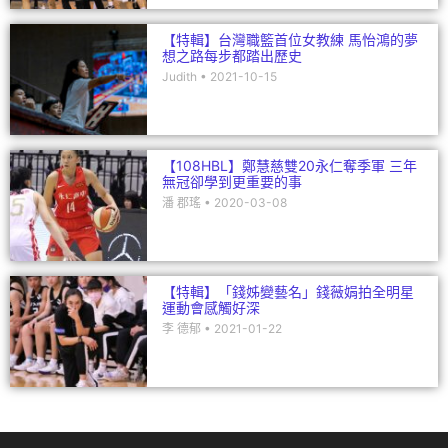
【特輯】台灣職籃首位女教練 馬怡鴻的夢
想之路每步都踏出歷史
Judith
2021-10-15
【108HBL】鄭慧慈雙20永仁奪季軍 三年
無冠卻學到更重要的事
潘 郡瑤
2020-03-08
【特輯】「錢姊變藝名」錢薇娟拍全明星
運動會感觸好深
李 德郁
2021-01-22