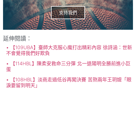
支持我們
延伸閱讀：
【109UBA】臺師大克服心魔打出精彩內容 徐詩涵：世新
不會覺得我們好欺負
【114HBL】陳柔安救命三分彈 北一退陽明全勝前進小巨
蛋
【108HBL】淡商走過低谷再闖決賽 苦熬兩年王玥媞「眼
淚要留到明天」