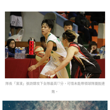
隊長「濱濱」張詩婕攻下全隊最高17分，可惜未能帶領球隊擺脫連
敗。