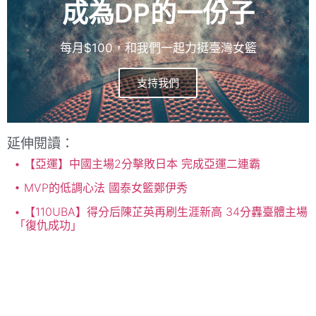
成為DP的一份子
每月$100，和我們一起力挺臺灣女籃
支持我們
延伸閱讀：
【亞運】中國主場2分擊敗日本 完成亞運二連霸
MVP的低調心法 國泰女籃鄭伊秀
【110UBA】得分后陳芷英再刷生涯新高 34分轟臺體主場
「復仇成功」