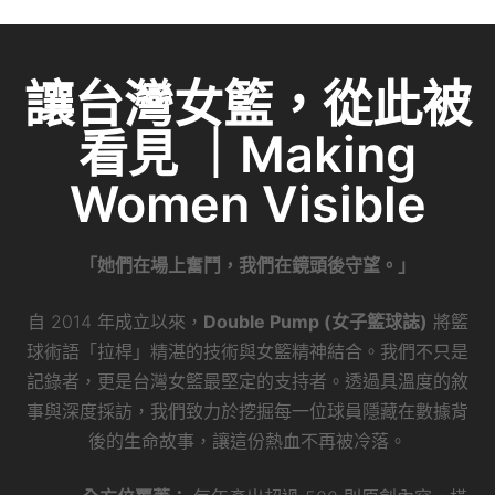
讓台灣女籃，從此被
看見 ｜Making
Women Visible
「她們在場上奮鬥，我們在鏡頭後守望。」
自 2014 年成立以來，
Double Pump (女子籃球誌)
將籃
球術語「拉桿」精湛的技術與女籃精神結合。我們不只是
記錄者，更是台灣女籃最堅定的支持者。透過具溫度的敘
事與深度採訪，我們致力於挖掘每一位球員隱藏在數據背
後的生命故事，讓這份熱血不再被冷落。