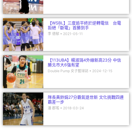
【WSBL】三度追平終於逆轉電信 台電
拒絕「斷電」首勝到手
李 德郁
2021-05-11
【113UBA】楊淑琄4外線新高23分 中信
勝北市大6強有望
Double Pump 女子籃球誌
2024-12-15
隊長黃鈴娟27分霸氣退世新 文化挑戰四連
霸差一步
潘 郡瑤
2018-03-24