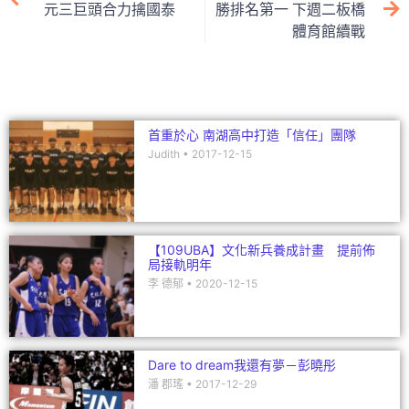
b
at
dI
元三巨頭合力擒國泰
勝排名第一 下週二板橋
體育館續戰
o
n
o
k
首重於心 南湖高中打造「信任」團隊
Judith
2017-12-15
【109UBA】文化新兵養成計畫 提前佈
局接軌明年
李 德郁
2020-12-15
Dare to dream我還有夢－彭曉彤
潘 郡瑤
2017-12-29