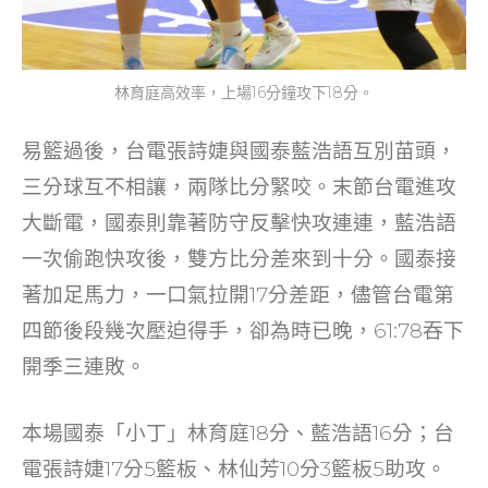
林育庭高效率，上場16分鐘攻下18分。
易籃過後，台電張詩婕與國泰藍浩語互別苗頭，
三分球互不相讓，兩隊比分緊咬。末節台電進攻
大斷電，國泰則靠著防守反擊快攻連連，藍浩語
一次偷跑快攻後，雙方比分差來到十分。國泰接
著加足馬力，一口氣拉開17分差距，儘管台電第
四節後段幾次壓迫得手，卻為時已晚，61:78吞下
開季三連敗。
本場國泰「小丁」林育庭18分、藍浩語16分；台
電張詩婕17分5籃板、林仙芳10分3籃板5助攻。