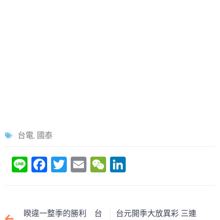
台電
,
國泰
Li
F
T
E
W
Li
n
a
w
m
e
n
e
c
itt
ai
C
k
e
er
l
h
e
睽違一整季的勝利 台
台元開季大放異彩 三連