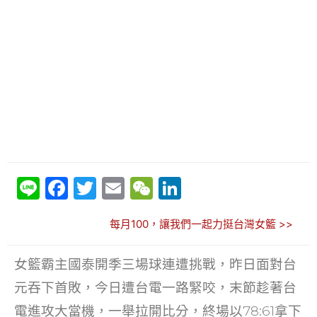
Li
F
T
E
W
Li
n
a
w
m
e
n
每月100，讓我們一起力挺台灣女籃 >>
e
c
itt
ai
C
k
e
er
l
h
e
女籃霸主國泰開季三場球連遭挑戰，昨日面對台
b
at
dI
元吞下首敗，今日遭台電一路緊咬，末節趁著台
o
n
電進攻大當機，一舉拉開比分，終場以78:61拿下