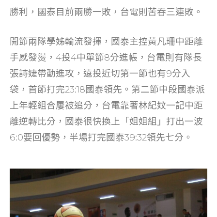
o
勝利，國泰目前兩勝一敗，台電則苦吞三連敗。
k
開節兩隊學姊輪流發揮，國泰主控黃凡珊中距離
手感發燙，4投4中單節8分進帳，台電則有隊長
張詩婕帶動進攻，遠投近切第一節也有9分入
袋，首節打完23:18國泰領先。第二節中段國泰派
上年輕組合屢被追分，台電靠著林紀妏一記中距
離逆轉比分，國泰很快換上「姐姐組」打出一波
6:0要回優勢，半場打完國泰39:32領先七分。