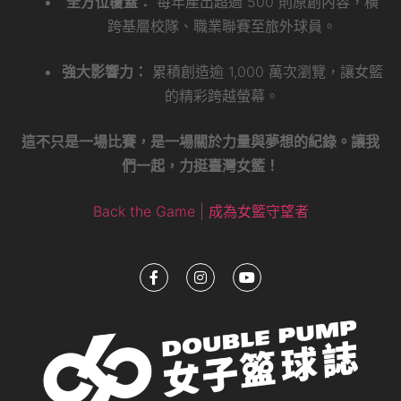
全方位覆蓋：
每年產出超過 500 則原創內容，橫
跨基層校隊、職業聯賽至旅外球員。
強大影響力：
累積創造逾 1,000 萬次瀏覽，讓女籃
的精彩跨越螢幕。
這不只是一場比賽，是一場關於力量與夢想的紀錄。讓我
們一起，力挺臺灣女籃！
Back the Game | 成為女籃守望者