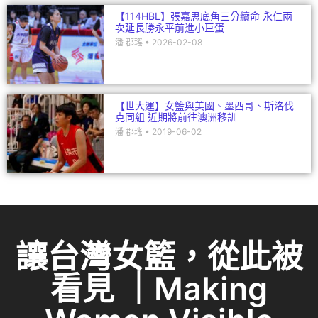
【114HBL】張嘉思底角三分續命 永仁兩
次延長勝永平前進小巨蛋
潘 郡瑤
2026-02-08
【世大運】女籃與美國、墨西哥、斯洛伐
克同組 近期將前往澳洲移訓
潘 郡瑤
2019-06-02
讓台灣女籃，從此被
看見 ｜Making