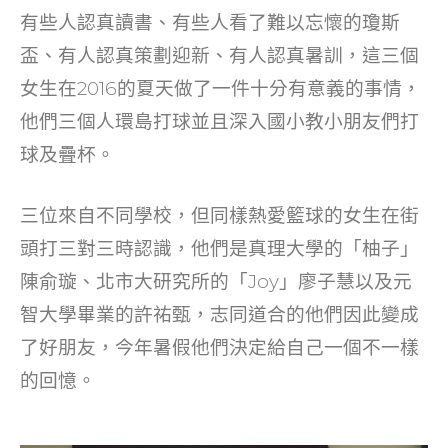
o
n
有些人認真讀書、有些人看了難以忘懷的瓊斯
o
盃、有人認真策劃迎新、有人認真暑訓，這三個
k
女生在2016的夏天做了一件十分有意義的事情，
他們三個人環島打球並且深入國小教小朋友們打
球及疊杯。
三位來自不同學校，但同樣熱愛籃球的女生在街
頭打三對三時認識，他們是真理大學的「柚子」
陳俞璇、北市大研究所的「Joy」廖子慧以及元
智大學畢業的許祐甄，志同道合的他們因此變成
了好朋友，今年暑假他們決定給自己一個不一樣
的回憶。