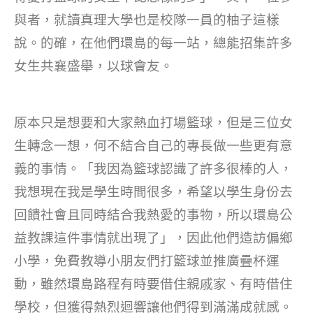
與者，就讀真理大學也是校隊一員的柚子這樣
說。的確，在他們環島的每一站，總能招集許多
女生共襄盛舉，以球會友。
原本只是想要和大家熱血打場籃球，但是三位女
生轉念一想，何不結合自己的專長做一些更有意
義的事情。「我因為籃球認識了許多很棒的人，
我想現在我是學生時間很多，希望以學生身份去
回饋社會且同時結合我熱愛的事物，所以環島公
益教課這件事情就出現了」，因此他們造訪偏鄉
小學，免費教導小朋友們打籃球並推廣疊杯運
動，雖然環島路程有時要借住親戚家、有時借住
學校，但獲得熱烈迴響讓他們得到滿滿成就感。