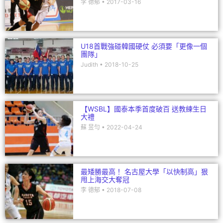
李 德郁
2017-03-16
U18首戰強碰韓國硬仗 必須要「更像一個
團隊」
Judith
2018-10-25
【WSBL】國泰本季首度破百 送教練生日
大禮
蘇 昱勻
2022-04-24
最矮勝最高！ 名古屋大學「以快制高」狠
甩上海交大奪冠
李 德郁
2018-07-08