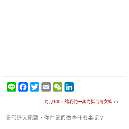
Li
F
T
E
W
Li
n
a
w
m
e
n
每月100，讓我們一起力挺台灣女籃 >>
e
c
itt
ai
C
k
e
er
l
h
e
暑假進入尾聲，你在暑假做些什麼事呢？
b
at
dI