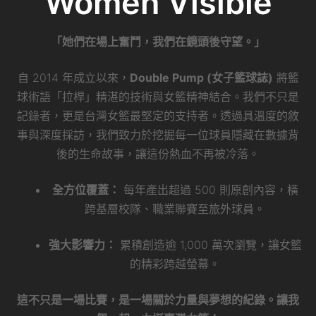
Women Visible
「她們在場上奮鬥，我們在鏡頭後守望。」
自 2014 年成立以來，
Double Pump (女子籃球誌)
將籃
球術語「拉桿」精湛的技術與女籃精神結合。我們不只是
記錄者，更是台灣女籃最堅定的支持者。透過具溫度的敘
事與深度採訪，我們致力於挖掘每一位球員隱藏在數據背
後的生命故事，讓這份熱血不再被冷落。
全方位覆蓋：
每年產出超過 500 則原創內容，橫
跨基層校隊、職業聯賽至旅外球員。
強大影響力：
累積創造逾 1,000 萬次瀏覽，讓女籃
的精彩跨越螢幕。
這不只是一場比賽，是一場關於力量與夢想的紀錄。讓我