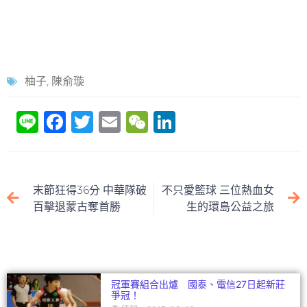
柚子
,
陳俞璇
Li
F
T
E
W
Li
n
a
w
m
e
n
e
c
itt
ai
C
k
e
er
l
h
e
末節狂得36分 中華隊破
不只愛籃球 三位熱血女
b
at
dI
百擊退蒙古奪首勝
生的環島公益之旅
o
n
o
k
冠軍賽組合出爐 國泰、電信27日起新莊
爭冠！