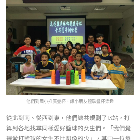
他們到國小推廣疊杯，讓小朋友體驗疊杯樂趣
從北到南、從西到東，他們總共規劃了13站，打
算到各地找尋同樣愛好籃球的女生們。「我們覺
得愛打籃球的女生不比想像的少」，其中一位參