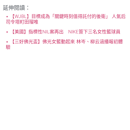
延伸閱讀：
【WJBL】目標成為「關鍵時刻值得託付的後衛」 人氣后
司令塔町田瑠唯
【美國】指標性NIL案再出 NIKE簽下三名女性籃球員
【三好佛光盃】佛光女籃動起來 林岑、柳云涵播報初體
驗