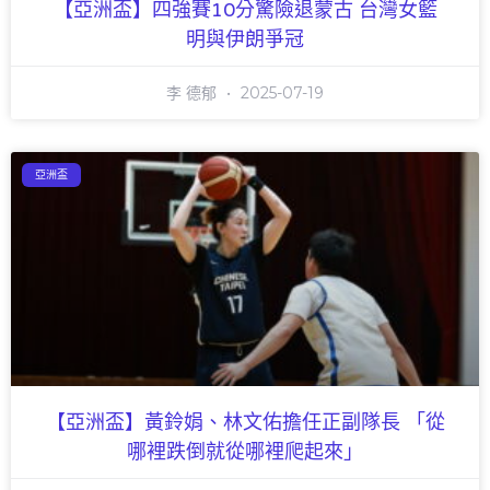
【亞洲盃】四強賽10分驚險退蒙古 台灣女籃
明與伊朗爭冠
李 德郁
2025-07-19
亞洲盃
【亞洲盃】黃鈴娟、林文佑擔任正副隊長 「從
哪裡跌倒就從哪裡爬起來」