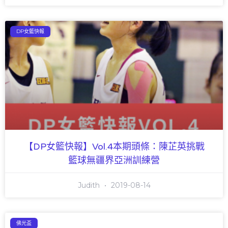
DP女籃快報
【DP女籃快報】Vol.4本期頭條：陳芷英挑戰
籃球無疆界亞洲訓練營
Judith
2019-08-14
佛光盃