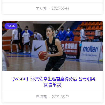
李 德郁
2021-05-14
WSBL
【WSBL】林文佑拿生涯首座得分后 台元明與
國泰爭冠
潘 郡瑤
2021-05-12