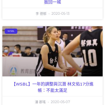
扳回一城
李 德郁
2020-05-13
WSBL
【WSBL】一年的調整與沉潛 林文佑17分進
帳：不能太滿足
潘 郡瑤
2020-05-07