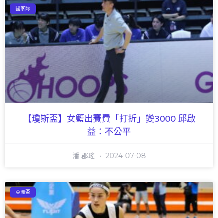
國家隊
【瓊斯盃】女籃出賽費「打折」變3000 邱啟
益：不公平
潘 郡瑤
2024-07-08
亞洲盃