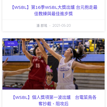
【WSBL】第16季WSBL大獎出爐 台元抱走最
佳教練與最佳進步獎
潘 郡瑤
2021-05-20
WSBL
【WSBL】個人獎項第一波出爐 台電菜鳥各
奪抄截、阻攻后