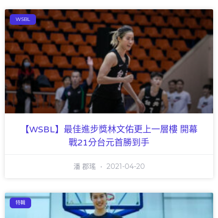
WSBL
【WSBL】最佳進步獎林文佑更上一層樓 開幕
戰21分台元首勝到手
潘 郡瑤
2021-04-20
特輯