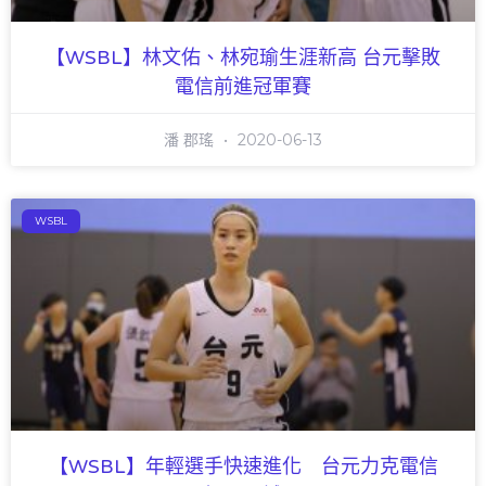
【WSBL】林文佑、林宛瑜生涯新高 台元擊敗
電信前進冠軍賽
潘 郡瑤
2020-06-13
WSBL
【WSBL】年輕選手快速進化 台元力克電信