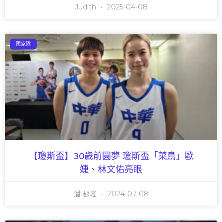
Judith
2025-04-08
國家隊
【瓊斯盃】30歲前圓夢 瓊斯盃「菜鳥」歐
婕、林文佑亮眼
潘 郡瑤
2024-07-08