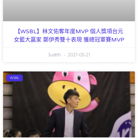
【WSBL】林文佑奪年度MVP 個人獎項台元
女籃大贏家 鄭伊秀雙十表現 獲總冠軍賽MVP
Judith
2021-05-21
WSBL