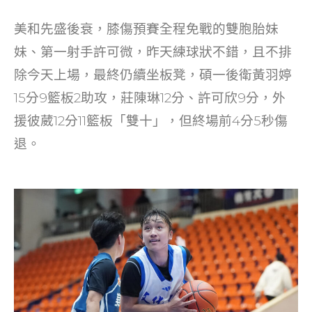
美和先盛後衰，膝傷預賽全程免戰的雙胞胎妹
妹、第一射手許可微，昨天練球狀不錯，且不排
除今天上場，最終仍續坐板凳，碩一後衛黃羽婷
15分9籃板2助攻，莊陳琳12分、許可欣9分，外
援彼葳12分11籃板「雙十」，但終場前4分5秒傷
退。