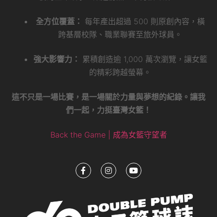
全方位覆蓋：
每年產出超過 500 則原創內容，橫
跨基層校隊、職業聯賽至旅外球員。
強大影響力：
累積創造逾 1,000 萬次瀏覽，讓女籃
的精彩跨越螢幕。
這不只是一場比賽，是一場關於力量與夢想的紀錄。讓我
們一起，力挺臺灣女籃！
Back the Game | 成為女籃守望者