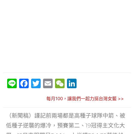
Li
F
T
E
W
Li
n
a
w
m
e
n
每月100，讓我們一起力挺台灣女籃 >>
e
c
itt
ai
C
k
e
er
l
h
e
（新聞稿）謹記前兩場都是高種子球隊中箭、被
b
at
dI
低種子逆襲的爆冷，預賽第二、19冠得主文化大
o
n