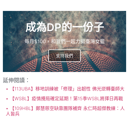
成為DP的一份子
每月$100，和我們一起力挺臺灣女籃
支持我們
延伸閱讀：
【113UBA】移地訓練被「修理」出韌性 佛光逆轉臺師大
【WSBL】疫情攪局確定延期！第15季WSBL將擇日再戰
【109HBL】鄭慧慈空缺靠團隊補齊 永仁時超傑教練：人
人皆兵