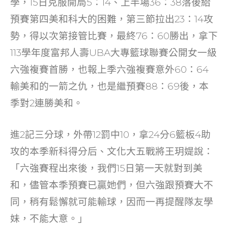
學，15日克服開局5：14、上半場36：38落後給
o
預賽第四美和科大的困難，第三節拉出23：14攻
k
勢，得以次第接管比賽，最終76：60勝出，拿下
113學年度富邦人壽UBA大專籃球聯賽公開女一級
六強複賽首勝，也報上季六強複賽意外60：64
輸美和的一箭之仇，也是繼預賽88：69後，本
季對2連勝美和。
進2記三分球，外帶12罰中10，拿24分6籃板4助
攻的本季新科得分后、文化大五戰將王玥媞說：
「六強賽程出來後，我們15日第一天就對到美
和，儘管本季預賽已贏她們，但六強跟預賽大不
同，稍有鬆懈就可能輸球，因而一再提醒隊友學
妹，不能大意。」