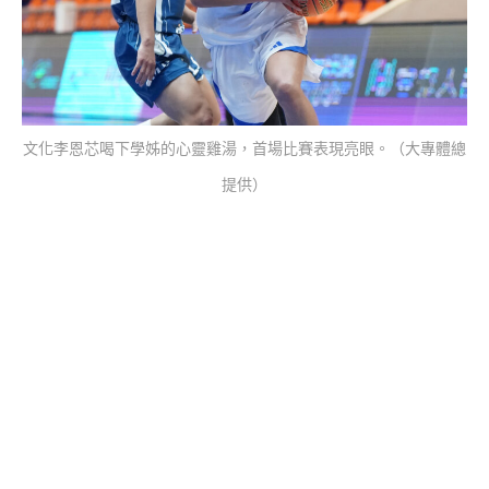
文化李恩芯喝下學姊的心靈雞湯，首場比賽表現亮眼。（大專體總
提供）