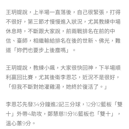
王玥媞說，上半場一直落後，自己很緊張，打得
不很好，第三節才慢慢進入狀況，尤其教練中場
休息時，不斷跟大家說，前兩戰排名在前的中
信、臺師，相繼輸給排名在後的世新、佛光，難
道「妳們也要步上後塵嗎」。
王玥媞說，教練小飆，大家很快回神，下半場順
利贏回比賽，尤其後衛李恩芯，近況不是很好，
「但我不斷對她灌雞湯，她終於復活了。」
李恩芯先發34分鐘進2記三分球，12分12籃板「雙
十」外帶4助攻，鄭慧慈11分16籃板也「雙十」，
溫心蕙9分。