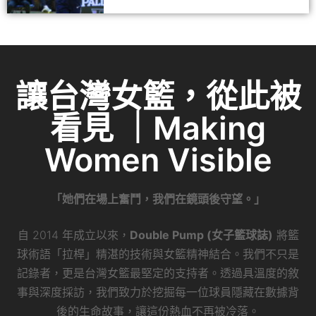
讓台灣女籃，從此被
看見 ｜Making
Women Visible
「她們在場上奮鬥，我們在鏡頭後守望。」
自 2014 年成立以來，
Double Pump (女子籃球誌)
將籃
球術語「拉桿」精湛的技術與女籃精神結合。我們不只是
記錄者，更是台灣女籃最堅定的支持者。透過具溫度的敘
事與深度採訪，我們致力於挖掘每一位球員隱藏在數據背
後的生命故事，讓這份熱血不再被冷落。