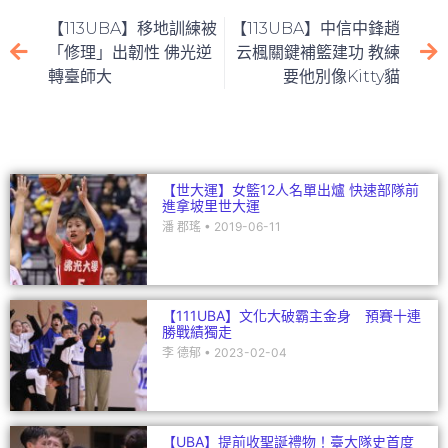
e
er
l
h
e
【113UBA】移地訓練被
【113UBA】中信中鋒趙
b
at
dI
「修理」出韌性 佛光逆
云楓關鍵補籃建功 教練
轉臺師大
要他別像Kitty貓
o
n
o
k
【世大運】女籃12人名單出爐 快速部隊前
進拿坡里世大運
潘 郡瑤
2019-06-11
【111UBA】文化大破霸主金身 預賽十連
勝戰績獨走
李 德郁
2023-02-04
【UBA】提前收聖誕禮物！臺大隊史首度