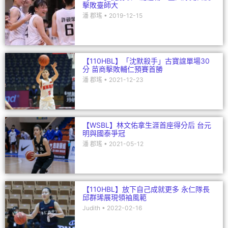
擊敗臺師大
潘 郡瑤
2019-12-15
【110HBL】「沈默殺手」古寶誼單場30
分 苗商擊敗輔仁預賽首勝
潘 郡瑤
2021-12-23
【WSBL】林文佑拿生涯首座得分后 台元
明與國泰爭冠
潘 郡瑤
2021-05-12
【110HBL】放下自己成就更多 永仁隊長
邱群琋展現領袖風範
Judith
2022-02-16