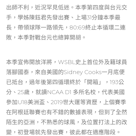
o
出師不利，近況罕見低迷。本季第四度與台元交
k
手，學姊陳鈺君先發出賽、上場31分鐘本季最
長，帶領球隊一路領先，80:69終止本循環二連
敗，本季對戰台元也總算開胡。
本季宣佈開放洋將，WSBL史上首位外及籍球員
落腳國泰，來自美國的Sidney Cooks一月底便
已抵台，過年後第四循環終於「開箱」，193公
分、25歲，就讀NCAA D1 多所名校，代表美國
參加U18美洲盃、2019世大運等資歷，上個賽季
在阿根廷聯賽也有不錯的數據表現，但到了全然
陌生的亞洲，不熟悉的球風，及位置打法上的改
變，初登場就先發出賽，彼此都在適應階段。