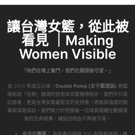
讓台灣女籃，從此被
看見 ｜Making
Women Visible
「她們在場上奮鬥，我們在鏡頭後守望。」
自 2014 年成立以來，
Double Pump (女子籃球誌)
將籃
球術語「拉桿」精湛的技術與女籃精神結合。我們不只是
記錄者，更是台灣女籃最堅定的支持者。透過具溫度的敘
事與深度採訪，我們致力於挖掘每一位球員隱藏在數據背
後的生命故事，讓這份熱血不再被冷落。
全方位覆蓋：
每年產出超過 500 則原創內容，橫