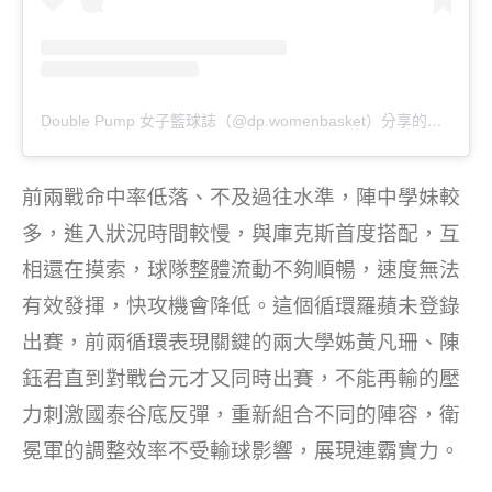
Double Pump 女子籃球誌（@dp.womenbasket）分享的貼文
前兩戰命中率低落、不及過往水準，陣中學妹較
多，進入狀況時間較慢，與庫克斯首度搭配，互
相還在摸索，球隊整體流動不夠順暢，速度無法
有效發揮，快攻機會降低。這個循環羅蘋未登錄
出賽，前兩循環表現關鍵的兩大學姊黃凡珊、陳
鈺君直到對戰台元才又同時出賽，不能再輸的壓
力刺激國泰谷底反彈，重新組合不同的陣容，衛
冕軍的調整效率不受輸球影響，展現連霸實力。