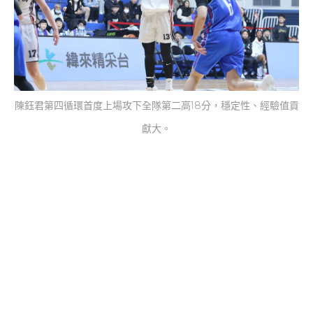
陳鈺君第四循環首度上場攻下全隊第二高18分，穩定性、經驗值貢
獻大。