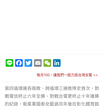
Li
F
T
E
W
Li
n
a
w
m
e
n
每月100，讓我們一起力挺台灣女籃 >>
e
c
itt
ai
C
k
e
er
l
h
e
第四循環連吞兩敗、跨循環三連敗隊史首次，對
b
at
dI
戰電信終止六年全勝、對戰台電更終止十年連勝
o
n
的紀錄，衛冕軍國泰女籃過完年後在彰化體育館