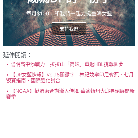
每月$100，和我們一起力挺臺灣女籃
支持我們
延伸閱讀：
陽明高中添戰力 拉拉山「高妹」重返HBL挑戰圓夢
【DP女籃快報】Vol.18關鍵字：林紀妏率印尼奪冠、七月
觀賽指南、國際強化試合
【NCAA】挺過磨合期漸入佳境 華盛頓州大邱昱珺展開新
賽季