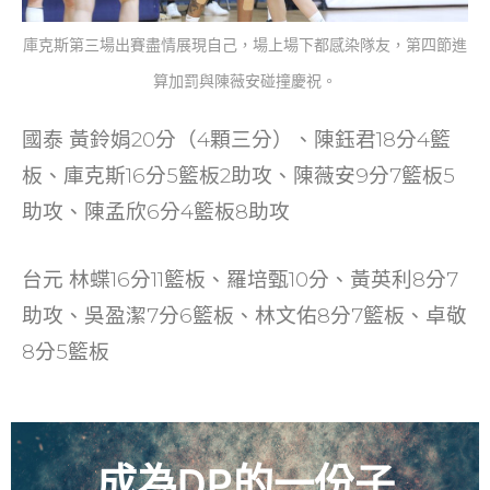
庫克斯第三場出賽盡情展現自己，場上場下都感染隊友，第四節進
算加罰與陳薇安碰撞慶祝。
國泰 黃鈴娟20分（4顆三分）、陳鈺君18分4籃
板、庫克斯16分5籃板2助攻、陳薇安9分7籃板5
助攻、陳孟欣6分4籃板8助攻
台元 林蝶16分11籃板、羅培甄10分、黃英利8分7
助攻、吳盈潔7分6籃板、林文佑8分7籃板、卓敬
8分5籃板
成為DP的一份子