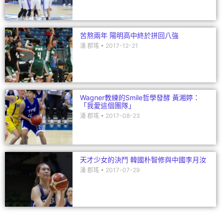
苦熬兩年 陽明高中終於拼回八強
潘 郡瑤
2017-12-21
Wagner教練的Smile哲學發酵 黃湘婷：
「我愛這個團隊」
潘 郡瑤
2017-08-23
天才少女的決鬥 韓國朴智修與中國李月汝
潘 郡瑤
2017-07-29