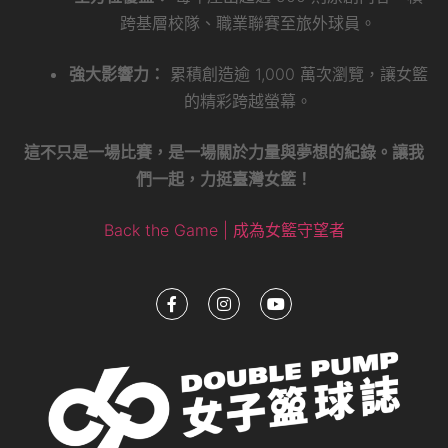
跨基層校隊、職業聯賽至旅外球員。
強大影響力：
累積創造逾 1,000 萬次瀏覽，讓女籃
的精彩跨越螢幕。
這不只是一場比賽，是一場關於力量與夢想的紀錄。讓我
們一起，力挺臺灣女籃！
Back the Game | 成為女籃守望者