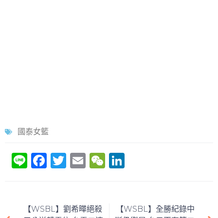
國泰女籃
Li
F
T
E
W
Li
n
a
w
m
e
n
e
c
itt
ai
C
k
e
er
l
h
e
【WSBL】劉希曄絕殺
【WSBL】全勝紀錄中