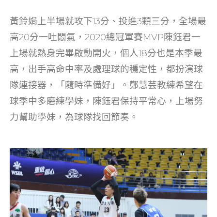
黃鈴娟上半場就攻下13分、投進3顆三分，全場最
高20分一吐悶氣，2020總冠軍賽MVP陳鈺君一
上場就熱身完畢啟動開火，個人18分也是本季最
高，出手高命中率及處理球的穩定性，都扮演球
隊連接器，「隨時準備好」。鄭慧芸教練希望在
球季中多磨練學妹，陳鈺君保持平常心，上場努
力幫助學妹，為球隊找回節奏。