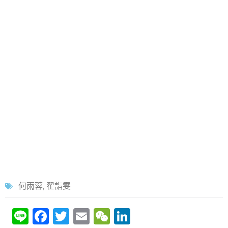
何雨蓉
,
翟詣雯
Li
F
T
E
W
Li
n
a
w
m
e
n
e
c
itt
ai
C
k
e
er
l
h
e
【112HBL】莊敬張可人
【全運會】四強新北退
b
at
dI
轟41分 1分擊退新商拿首
地主台南 18歲蕭豫玟20
勝
分進帳