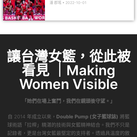
讓台灣女籃，從此被
看見 ｜Making
Women Visible
「她們在場上奮鬥，我們在鏡頭後守望。」
自 2014 年成立以來，
Double Pump (女子籃球誌)
將籃
球術語「拉桿」精湛的技術與女籃精神結合。我們不只是
記錄者，更是台灣女籃最堅定的支持者。透過具溫度的敘
事與深度採訪，我們致力於挖掘每一位球員隱藏在數據背
後的生命故事，讓這份熱血不再被冷落。
全方位覆蓋：
每年產出超過 500 則原創內容，橫
跨基層校隊、職業聯賽至旅外球員。