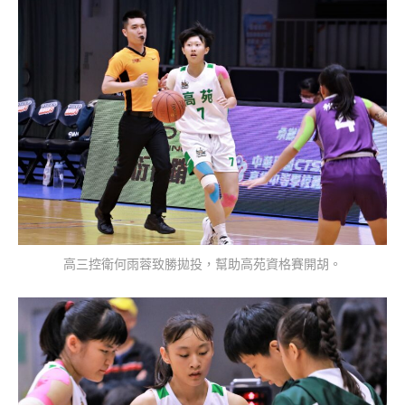
高三控衛何雨蓉致勝拋投，幫助高苑資格賽開胡。