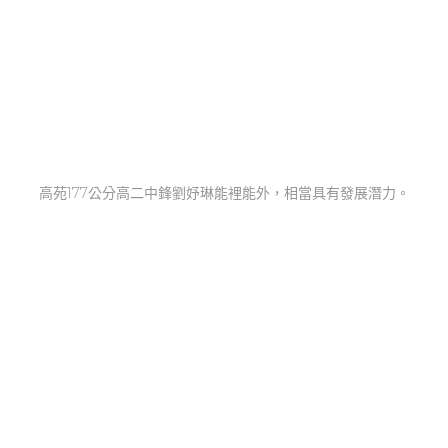
高苑177公分高二中鋒劉妤琳能裡能外，相當具有發展潛力。
成為DP的一份子