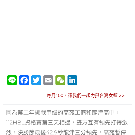
Li
F
T
E
W
Li
n
a
w
m
e
n
每月100，讓我們一起力挺台灣女籃 >>
e
c
itt
ai
C
k
e
er
l
h
e
同為第二年挑戰甲級的高苑工商和龍津高中，
b
at
dI
112HBL資格賽第三天相遇，雙方互有領先打得激
o
n
烈，決勝節最後42.9秒龍津三分領先，高苑暫停