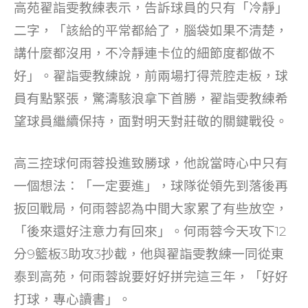
高苑翟詣雯教練表示，告訴球員的只有「冷靜」
二字，「該給的平常都給了，腦袋如果不清楚，
講什麼都沒用，不冷靜連卡位的細節度都做不
好」。翟詣雯教練說，前兩場打得荒腔走板，球
員有點緊張，驚濤駭浪拿下首勝，翟詣雯教練希
望球員繼續保持，面對明天對莊敬的關鍵戰役。
高三控球何雨蓉投進致勝球，他說當時心中只有
一個想法：「一定要進」，球隊從領先到落後再
扳回戰局，何雨蓉認為中間大家累了有些放空，
「後來還好注意力有回來」。何雨蓉今天攻下12
分9籃板3助攻3抄截，他與翟詣雯教練一同從東
泰到高苑，何雨蓉說要好好拼完這三年，「好好
打球，專心讀書」。