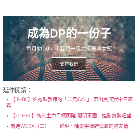
每月$100，和我們一起力挺臺灣女籃
支持我們
延伸閱讀：
【JHBL】許秀勉教練的「二無心法」 帶出民族實中三連
霸
【111HBL】高三主力目標明確 陽明軍團二連勝氣勢旺盛
前進WCBA（二）：王維琳、陳晏宇橫跨海峽的隊友情