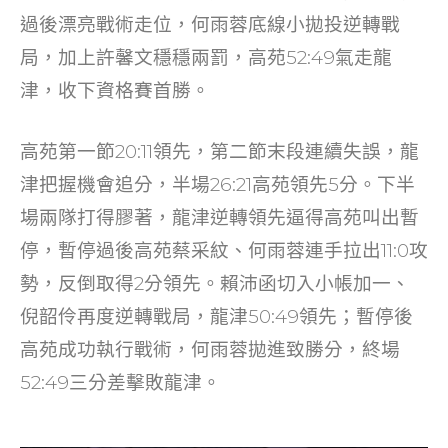
o
過後漂亮戰術走位，何雨蓉底線小拋投逆轉戰
k
局，加上許馨文穩穩兩罰，高苑52:49氣走龍
津，收下資格賽首勝。
高苑第一節20:11領先，第二節末段連續失誤，龍
津把握機會追分，半場26:21高苑領先5分。下半
場兩隊打得膠著，龍津逆轉領先逼得高苑叫出暫
停，暫停過後高苑蔡采紋、何雨蓉連手拉出11:0攻
勢，反倒取得2分領先。賴沛函切入小帳加一、
倪韶伶再度逆轉戰局，龍津50:49領先；暫停後
高苑成功執行戰術，何雨蓉拋進致勝分，終場
52:49三分差擊敗龍津。