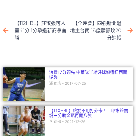
o
n
o
k
浪費17分領先 中華隊半場好球慘遭紐西蘭
逆襲
潘 郡瑤
2017-07-25
【110HBL】終於不用打外卡！ 邱詠鈴關
鍵三分助金甌再闖八強
李 德郁
2021-12-26
【108UBA】文化「五精兵」打好打滿一
分險勝 女籃霸主重回冠軍戰
李 德郁
2020-03-21