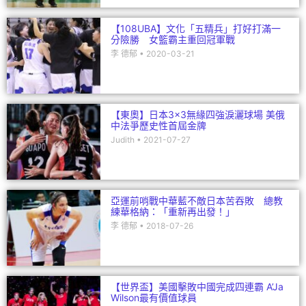
【東奧】日本3×3無緣四強淚灑球場 美俄
中法爭歷史性首屆金牌
Judith
2021-07-27
亞運前哨戰中華藍不敵日本苦吞敗 總教
練華格納：「重新再出發！」
李 德郁
2018-07-26
【世界盃】美國擊敗中國完成四連霸 A’Ja
Wilson最有價值球員
潘 郡瑤
2022-10-01