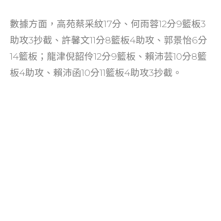
數據方面，高苑蔡采紋17分、何雨蓉12分9籃板3
助攻3抄截、許馨文11分8籃板4助攻、郭景怡6分
14籃板；龍津倪韶伶12分9籃板、賴沛芸10分8籃
板4助攻、賴沛函10分11籃板4助攻3抄截。