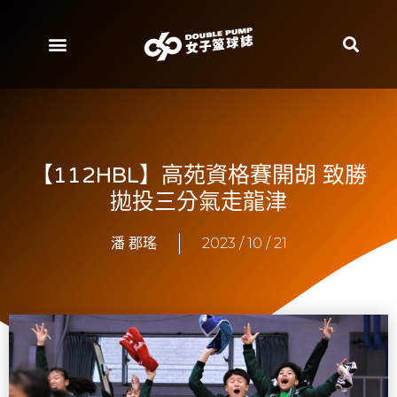
【112HBL】高苑資格賽開胡 致勝
拋投三分氣走龍津
潘 郡瑤
2023 / 10 / 21