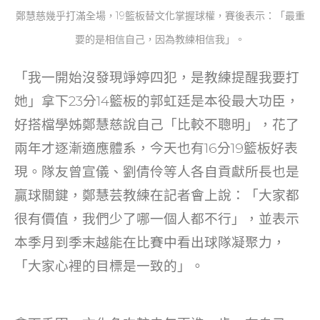
鄭慧慈幾乎打滿全場，19籃板替文化掌握球權，賽後表示：「最重
要的是相信自己，因為教練相信我」。
「我一開始沒發現竫婷四犯，是教練提醒我要打
她」拿下23分14籃板的郭虹廷是本役最大功臣，
好搭檔學姊鄭慧慈說自己「比較不聰明」，花了
兩年才逐漸適應體系，今天也有16分19籃板好表
現。隊友曾宣儀、劉倩伶等人各自貢獻所長也是
贏球關鍵，鄭慧芸教練在記者會上說：「大家都
很有價值，我們少了哪一個人都不行」，並表示
本季月到季末越能在比賽中看出球隊凝聚力，
「大家心裡的目標是一致的」。