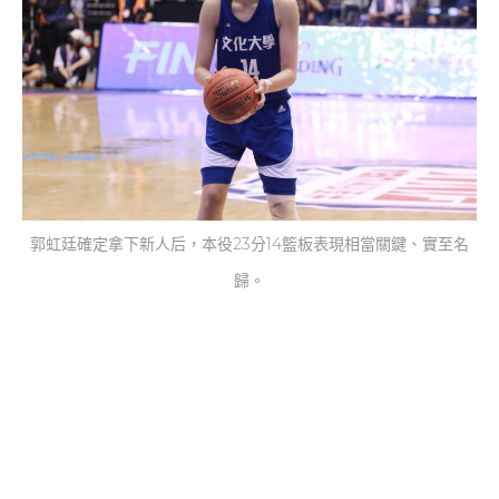
郭虹廷確定拿下新人后，本役23分14籃板表現相當關鍵、實至名
歸。