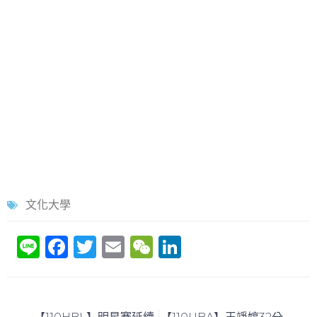
文化大學
Li
F
T
E
W
Li
n
a
w
m
e
n
e
c
itt
ai
C
k
e
er
l
h
e