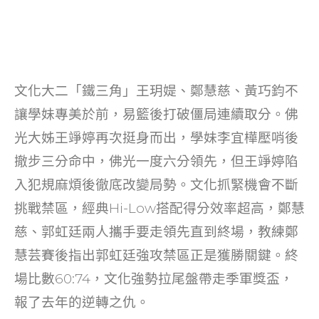
文化大二「鐵三角」王玥媞、鄭慧慈、黃巧鈞不
讓學妹專美於前，易籃後打破僵局連續取分。佛
光大姊王竫婷再次挺身而出，學妹李宜樺壓哨後
撤步三分命中，佛光一度六分領先，但王竫婷陷
入犯規麻煩後徹底改變局勢。文化抓緊機會不斷
挑戰禁區，經典Hi-Low搭配得分效率超高，鄭慧
慈、郭虹廷兩人攜手要走領先直到終場，教練鄭
慧芸賽後指出郭虹廷強攻禁區正是獲勝關鍵。終
場比數60:74，文化強勢拉尾盤帶走季軍獎盃，
報了去年的逆轉之仇。