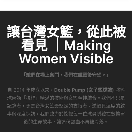
讓台灣女籃，從此被
看見 ｜Making
Women Visible
「她們在場上奮鬥，我們在鏡頭後守望。」
自 2014 年成立以來，
Double Pump (女子籃球誌)
將籃
球術語「拉桿」精湛的技術與女籃精神結合。我們不只是
記錄者，更是台灣女籃最堅定的支持者。透過具溫度的敘
事與深度採訪，我們致力於挖掘每一位球員隱藏在數據背
後的生命故事，讓這份熱血不再被冷落。