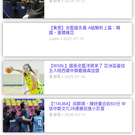
潘 郡瑤
2024-10-21
【東奧】女籃搶先看 A組解析上篇：韓
國、塞爾維亞
Judith
2021-07-15
【WSBL】國泰女籃洋將來了 亞洲盃最佳
五人紐西蘭中鋒戴維森加盟
潘 郡瑤
2025-01-10
【114UBA】邱群琋、陳妤薰合砍60分 中
信中斷文化28連勝前進小巨蛋
潘 郡瑤
2026-03-11