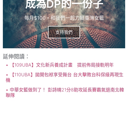
成為DP的一份子
每月$100，和我們一起力挺臺灣女籃
支持我們
延伸閱讀：
【109UBA】文化新兵養成計畫 提前佈局接軌明年
【110UBA】拋開包袱享受舞台 台大擊敗台科保級再現生
機
中華女籃做到了！ 彭詩晴21分8助攻延長賽霸氣退南北韓
聯隊