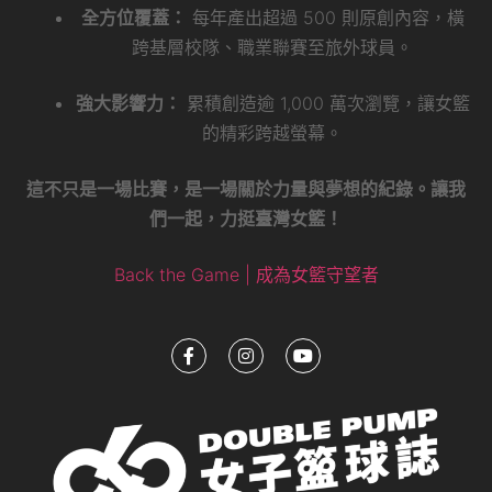
全方位覆蓋：
每年產出超過 500 則原創內容，橫
跨基層校隊、職業聯賽至旅外球員。
強大影響力：
累積創造逾 1,000 萬次瀏覽，讓女籃
的精彩跨越螢幕。
這不只是一場比賽，是一場關於力量與夢想的紀錄。讓我
們一起，力挺臺灣女籃！
Back the Game | 成為女籃守望者