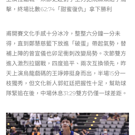
擊，終場比數62:74「甜蜜復仇」拿下勝利
甫開賽文化手感十分冰冷，整整六分鐘一分未
得，直到鄭慧慈籃下放進「破蛋」帶起氣勢，替
補上陣的曾宣儀也卯足衝刺改變局勢。次節雙方
進入激烈拉鋸戰，四度追平、兩次互換領先，昨
天上演烏龍戲碼的王竫婷挺身而出，半場15分一
枝獨秀，但文化新人郭虹廷把握性十足，幫助球
隊緊追在後，中場休息31:29雙方仍僅一球差距。