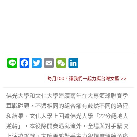
Li
F
T
E
W
Li
n
a
w
m
e
n
每月100，讓我們一起力挺台灣女籃 >>
e
c
itt
ai
C
k
e
er
l
h
e
佛光大學和文化大學連續兩年在大專籃球聯賽季
b
at
dI
軍戰碰頭，不過相同的組合卻有截然不同的過程
o
n
和結果。文化大學上回遭佛光大學「22分絕地大
o
逆轉」，本役除開賽遇亂流外，全場與對手緊咬
k
上演拉鋸戰，末節更趁對手主力犯規麻煩給予痛