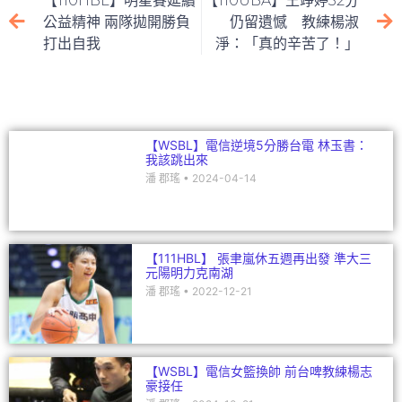
【110HBL】明星賽延續
【110UBA】王竫婷32分
b
at
dI
公益精神 兩隊拋開勝負
仍留遺憾 教練楊淑
打出自我
淨：「真的辛苦了！」
o
n
o
k
【WSBL】電信逆境5分勝台電 林玉書：
我該跳出來
潘 郡瑤
2024-04-14
【111HBL】 張聿嵐休五週再出發 準大三
元陽明力克南湖
潘 郡瑤
2022-12-21
【WSBL】電信女籃換帥 前台啤教練楊志
豪接任